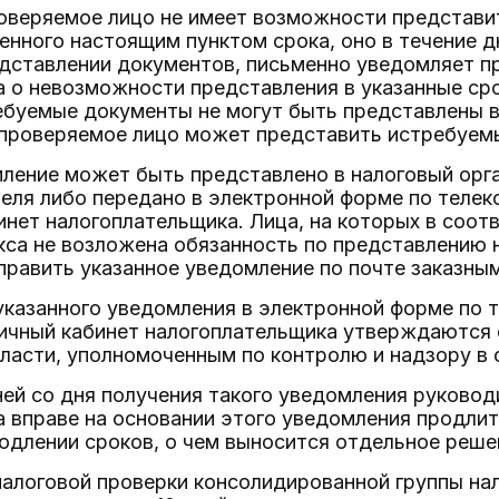
роверяемое лицо не имеет возможности представ
енного настоящим пунктом срока, оно в течение д
едставлении документов, письменно уведомляет 
а о невозможности представления в указанные сро
буемые документы не могут быть представлены в 
 проверяемое лицо может представить истребуем
мление может быть представлено в налоговый орг
еля либо передано в электронной форме по теле
инет налогоплательщика. Лица, на которых в соотв
са не возложена обязанность по представлению 
править указанное уведомление по почте заказны
указанного уведомления в электронной форме по
 личный кабинет налогоплательщика утверждаются
ласти, уполномоченным по контролю и надзору в о
ней со дня получения такого уведомления руковод
а вправе на основании этого уведомления продли
родлении сроков, о чем выносится отдельное реше
налоговой проверки консолидированной группы на