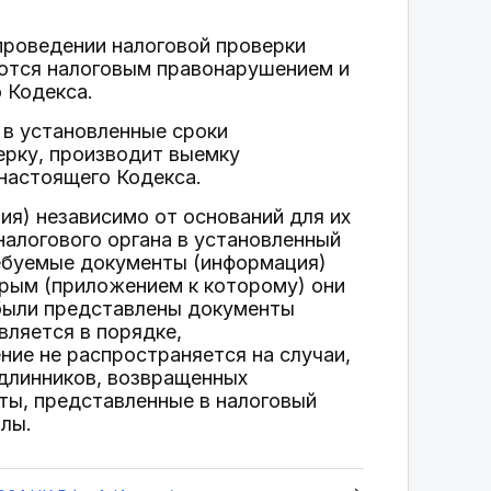
проведении налоговой проверки
аются налоговым правонарушением и
 Кодекса.
 в установленные сроки
ерку, производит выемку
настоящего Кодекса.
ия) независимо от оснований для их
налогового органа в установленный
ребуемые документы (информация)
орым (приложением к которому) они
 были представлены документы
вляется в порядке,
ние не распространяется на случаи,
одлинников, возвращенных
нты, представленные в налоговый
лы.