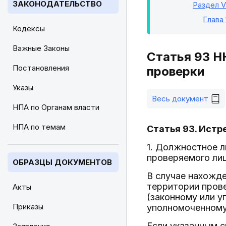
ЗАКОНОДАТЕЛЬСТВО
Раздел V
Глава 
Кодексы
Важные Законы
Статья 93 Н
Постановления
проверки
Указы
Весь документ
НПА по Органам власти
НПА по темам
Статья 93. Истр
1. Должностное л
проверяемого ли
ОБРАЗЦЫ ДОКУМЕНТОВ
В случае нахожде
территории пров
Акты
(законному или у
Приказы
уполномоченному
Если указанным 