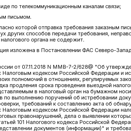
виде по телекоммуникационным каналам связи;
ным письмом.
гласно которой отправка требования заказным пи
ух других способов передачи требования, неправо
 налогового органа не содержит.
ция изложена в Постановлении ФАС Северо-Западно
ссии от 07.11.2018 N ММВ-7-2/628@ "Об утвержд
 Налоговым кодексом Российской Федерации и ис
воих полномочий в отношениях, регулируемых зако
дка продления срока проведения выездной налого
дставляемым в налоговый орган на бумажном носи
в по выполнению поручений об истребовании доку
роверки, требований к составлению акта об обна
 Налоговым кодексом Российской Федерации нало
оговых правонарушений, дела о выявлении которы
татьей 101 Налогового кодекса Российской Федер
редставлении документов (информации)" и требов