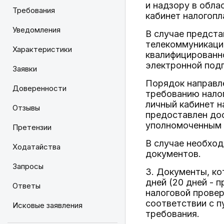
и надзору в обла
Требования
кабинет налогопл
Уведомления
В случае предста
телекоммуникаци
Характеристики
квалифицированн
электронной подп
Заявки
Порядок направл
Доверенности
требованию налог
личный кабинет н
Отзывы
предоставлен до
уполномоченным п
Претензии
В случае необход
Ходатайства
документов.
Запросы
3. Документы, ко
дней (20 дней - 
Ответы
налоговой провер
соответствии с п
Исковые заявления
требования.