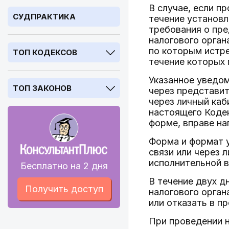
В случае, если п
СУДПРАКТИКА
течение установл
требования о пр
налогового орган
по которым истре
ТОП КОДЕКСОВ
течение которых
Указанное уведо
ТОП ЗАКОНОВ
через представит
через личный каб
настоящего Кодек
форме, вправе на
Форма и формат 
связи или через
исполнительной в
Бесплатно на 2 дня
В течение двух д
Получить доступ
налогового орган
или отказать в п
При проведении 