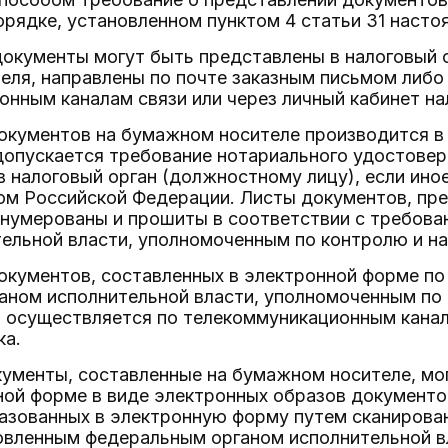
орядке, установленном пунктом 4 статьи 31 насто
документы могут быть представлены в налоговый 
еля, направлены по почте заказным письмом либо
нным каналам связи или через личный кабинет на
окументов на бумажном носителе производится в
допускается требование нотариального удостовер
 налоговый орган (должностному лицу), если ино
ом Российской Федерации. Листы документов, пр
нумерованы и прошиты в соответствии с требов
ельной власти, уполномоченным по контролю и на
окументов, составленных в электронной форме п
аном исполнительной власти, уполномоченным по 
, осуществляется по телекоммуникационным канал
ка.
ументы, составленные на бумажном носителе, мог
нной форме в виде электронных образов документ
азованных в электронную форму путем сканирован
овленным федеральным органом исполнительной в