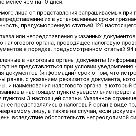
е менее чем на 10 дней.
емого лица от представления запрашиваемых при 
непредставление их в установленные сроки призн
нность, предусмотренную статьей 126 настоящего
отказа или непредставления указанных документов
 налогового органа, проводящее налоговую пров
ументов в порядке, предусмотренном статьей 94 
вленные в налоговые органы документы (информац
гут не представляться при условии уведомления 
ия документов (информации) срок о том, что ист
ы ранее, с указанием реквизитов документа, кот
ы, и наименования налогового органа, в который
азанное в настоящем пункте уведомление предста
пунктом 3 настоящей статьи. Указанное ограниче
анее представлялись в налоговый орган в виде п
веряемому лицу, а также на случаи, если докуме
чены вследствие обстоятельств непреодолимой си