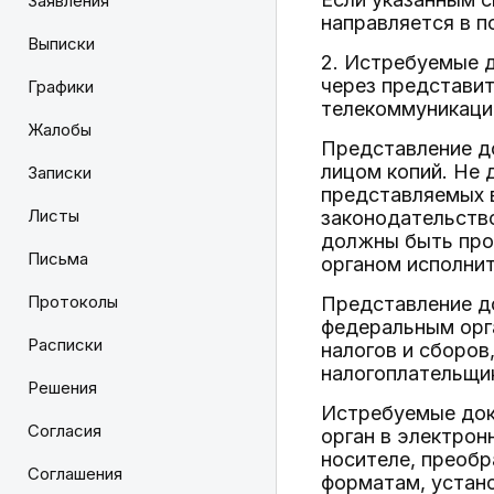
Заявления
направляется в п
Выписки
2. Истребуемые 
через представит
Графики
телекоммуникацио
Жалобы
Представление д
лицом копий. Не 
Записки
представляемых в
Листы
законодательств
должны быть про
Письма
органом исполнит
Протоколы
Представление д
федеральным орг
Расписки
налогов и сборов
налогоплательщи
Решения
Истребуемые док
Согласия
орган в электро
носителе, преобр
Соглашения
форматам, устан