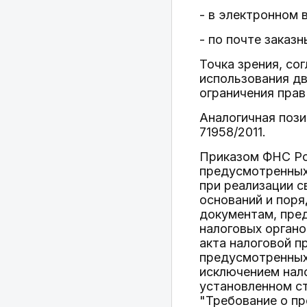
- в электронном 
- по почте заказ
Точка зрения, со
использования дв
ограничения прав
Аналогичная пози
71958/2011.
Приказом ФНС Ро
предусмотренных
при реализации с
оснований и поря
документам, пре
налоговых органо
акта налоговой п
предусмотренных
исключением нал
установленном с
"Требование о п