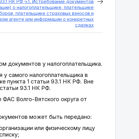
93.1 НК РФ ч.1. Истребование документов
ации) о налогоплательщике, плательщике
боров, плательщике страховых взносов и
вом агенте или информации о конкретных
сделках
ом документов у налогоплательщика.
я у самого налогоплательщика в
ке пункта 1 статьи 93.1 НК РФ. Вне
статьи 93.1 НК РФ.
е ФАС Волго-Вятского округа от
документов может быть передано:
организации или физическому лицу
списку;