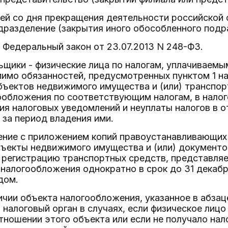
ней со дня прекращения деятельности российской 
разделение (закрытия иного обособленного подр
 - Федеральный закон от 23.07.2013 N 248-ФЗ.
льщики - физические лица по налогам, уплачиваемы
мимо обязанностей, предусмотренных пунктом 1 н
объектов недвижимого имущества и (или) транспо
обложения по соответствующим налогам, в налог
ия налоговых уведомлений и неуплаты налогов в 
за период владения ими.
ение с приложением копий правоустанавливающи
бъекты недвижимого имущества и (или) документ
регистрацию транспортных средств, представляе
налогообложения однократно в срок до 31 декабр
дом.
чии объекта налогообложения, указанное в абзац
 налоговый орган в случаях, если физическое лиц
отношении этого объекта или если не получало нал