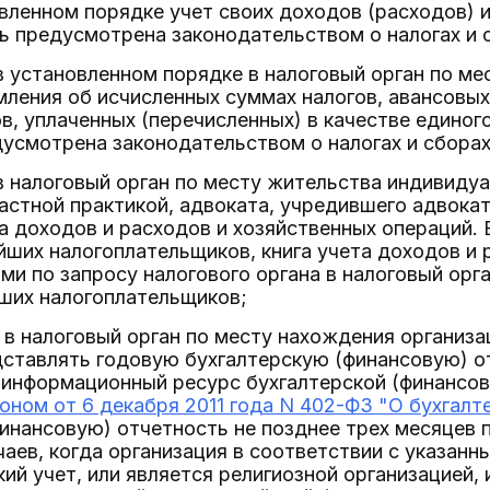
овленном порядке учет своих доходов (расходов) 
ь предусмотрена законодательством о налогах и 
в установленном порядке в налоговый орган по ме
мления об исчисленных суммах налогов, авансовых
в, уплаченных (перечисленных) в качестве единого
усмотрена законодательством о налогах и сборах
в налоговый орган по месту жительства индивиду
стной практикой, адвоката, учредившего адвокатс
та доходов и расходов и хозяйственных операций. В
йших налогоплательщиков, книга учета доходов и 
ми по запросу налогового органа в налоговый орга
йших налогоплательщиков;
ь в налоговый орган по месту нахождения организа
дставлять годовую бухгалтерскую (финансовую) 
информационный ресурс бухгалтерской (финансово
ном от 6 декабря 2011 года N 402-ФЗ "О бухгалт
инансовую) отчетность не позднее трех месяцев п
аев, когда организация в соответствии с указан
кий учет, или является религиозной организацией, 