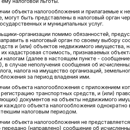
ему налоговой льготы.
чии объекта налогообложения и прилагаемые к не
, могут быть представлены в налоговый орган че
осударственных и муниципальных услуг.
льщики-организации помимо обязанностей, преду
направить в налоговый орган по своему выбору со
дств и (или) объектов недвижимого имущества, н
 их кадастровая стоимость, признаваемых объек
налогам (далее в настоящем пункте - сообщение
, в случае неполучения сообщения об исчисленн
лога, налога на имущество организаций, земельно
бложения за период владения ими.
ичии объекта налогообложения с приложением к
 регистрацию транспортных средств, и (или) пра
яющих) документов на объекты недвижимого имущ
и каждого объекта налогообложения однократно в
стекшим налоговым периодом.
чии объекта налогообложения не представляется в
о передано (направлено) сообщение об исчисленн