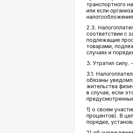
транспортного на
или если организ
налогообложения
2.3. Налогоплат
соответствии с з
подлежащие просл
товарами, подле
случаях и поряд
3. Утратил силу.
3.1. Налогоплате
обязаны уведомля
жительства физич
в случае, если э
предусмотренные 
1) о своем участ
процентов). В це
порядке, установ
2) об учреждении