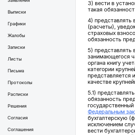
Заявления
3) вести в устан
такая обязанност
Выписки
4) представлять 
Графики
(расчеты), уведо
страховых взносо
Жалобы
обязанность пред
Записки
5) представлять 
занимающегося ча
Листы
органа книгу уче
категории крупне
Письма
представляется и
качестве крупне
Протоколы
5.1) представлят
Расписки
обязанность пре
государственный 
Решения
Федеральным зако
Согласия
бухгалтерскую (ф
исключением случ
Соглашения
вести бухгалтерс