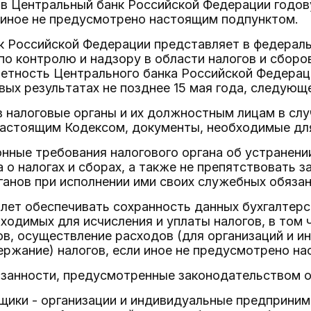
в Центральный банк Российской Федерации годов
 иное не предусмотрено настоящим подпунктом.
 Российской Федерации представляет в федераль
о контролю и надзору в области налогов и сборо
етность Центрального банка Российской Федераци
вых результатах не позднее 15 мая года, следующ
в налоговые органы и их должностным лицам в слу
астоящим Кодексом, документы, необходимые для 
онные требования налогового органа об устранен
 о налогах и сборах, а также не препятствовать
ганов при исполнении ими своих служебных обяза
и лет обеспечивать сохранность данных бухгалтерс
ходимых для исчисления и уплаты налогов, в то
в, осуществление расходов (для организаций и и
ержание) налогов, если иное не предусмотрено н
язанности, предусмотренные законодательством о 
щики - организации и индивидуальные предприни