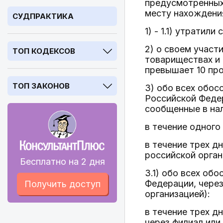
предусмотренных 
месту нахождени
СУДПРАКТИКА
1) - 1.1) утратил
2) о своем участ
ТОП КОДЕКСОВ
товариществах и 
превышает 10 про
ТОП ЗАКОНОВ
3) обо всех обос
Российской Федер
сообщенные в нал
в течение одного
в течение трех д
российской орган
Бесплатно на 2 дня
3.1) обо всех об
Федерации, чере
Получить доступ
организацией):
в течение трех д
через филиал или