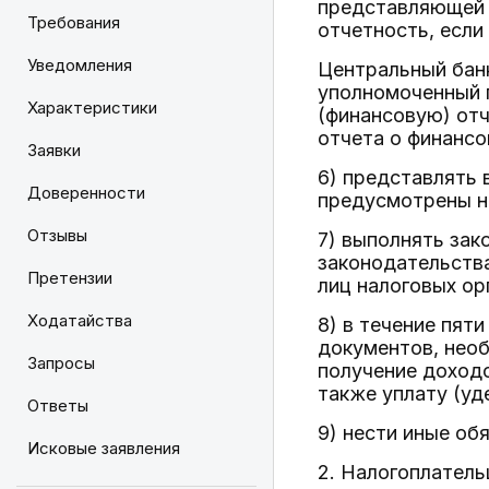
представляющей 
Требования
отчетность, если
Уведомления
Центральный банк
уполномоченный п
Характеристики
(финансовую) отч
отчета о финансо
Заявки
6) представлять 
Доверенности
предусмотрены н
Отзывы
7) выполнять зак
законодательства
Претензии
лиц налоговых ор
Ходатайства
8) в течение пят
документов, необ
Запросы
получение доходо
также уплату (уд
Ответы
9) нести иные об
Исковые заявления
2. Налогоплатель