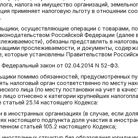
лога, налога на имущество организаций, земельно
ация применяет налоговую льготу в отношении с
.
ельщики, осуществляющие операции с товарами, 
аконодательством Российской Федерации (далее в
еживаемости), обязаны представлять в налоговы
жащими прослеживаемости, и документы, содержа
ке, которые установлены Правительством Российс
 - Федеральный закон от 02.04.2014 N 52-ФЗ.
льщики помимо обязанностей, предусмотренных пун
ть налоговый орган соответственно по месту нах
еского лица (по месту постановки на учет в каче
то лицо отнесено к категории крупнейших налогопл
статьей 25.14 настоящего Кодекса:
ии в иностранных организациях (в случае, если дол
лях настоящего подпункта доля участия в иностра
ленном статьей 105.2 настоящего Кодекса;
 иностранных структур без образования юридичес