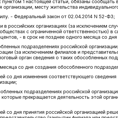
пунктом 1 настоящей статьи, обязаны сообщать в
я организации, месту жительства индивидуальног
и силу. - Федеральный закон от 02.04.2014 N 52-ФЗ;
ии в российских организациях (за исключением слу
обществах с ограниченной ответственностью) в сл
центов, - в срок не позднее одного месяца со дня
обленных подразделениях российской организации
ации (за исключением филиалов и представительст
оговый орган сведения о таких обособленных под
 месяца со дня создания обособленного подразде
ней со дня изменения соответствующего сведени
изации;
особленных подразделениях российской организац
з которые прекращается деятельность этой орган
ней со дня принятия российской организацией ре
 представительство (закрытии филиала или предст