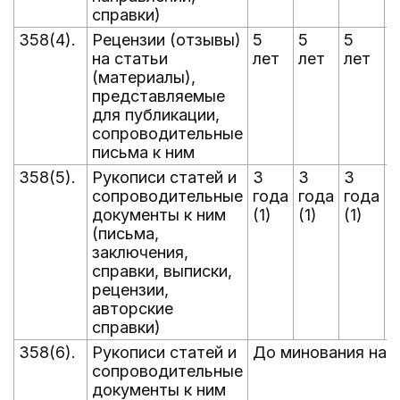
справки)
358(4).
Рецензии (отзывы)
5
5
5
5
на статьи
лет
лет
лет
л
(материалы),
представляемые
для публикации,
сопроводительные
письма к ним
358(5).
Рукописи статей и
3
3
3
3
сопроводительные
года
года
года
г
документы к ним
(1)
(1)
(1)
(
(письма,
заключения,
справки, выписки,
рецензии,
авторские
справки)
358(6).
Рукописи статей и
До минования над
сопроводительные
документы к ним