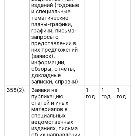
изданий (годовые
и специальные
тематические
планы-графики,
графики, письма-
запросы о
представлении в
них предложений
(заявок),
информации,
обзоры, отчеты,
докладные
записки, справки)
358(2).
Заявки на
1
1
1
1
публикацию
год
год
год
г
статей и иных
материалов в
специальных
ведомственных
изданиях, письма
об их направлении