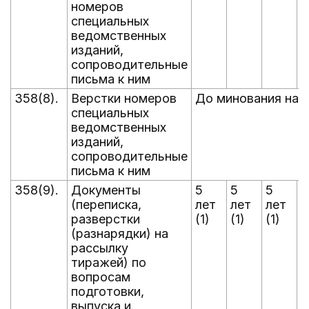
номеров
специальных
ведомственных
изданий,
сопроводительные
письма к ним
358(8).
Верстки номеров
До минования над
специальных
ведомственных
изданий,
сопроводительные
письма к ним
358(9).
Документы
5
5
5
5
(переписка,
лет
лет
лет
л
разверстки
(1)
(1)
(1)
(
(разнарядки) на
рассылку
тиражей) по
вопросам
подготовки,
выпуска и