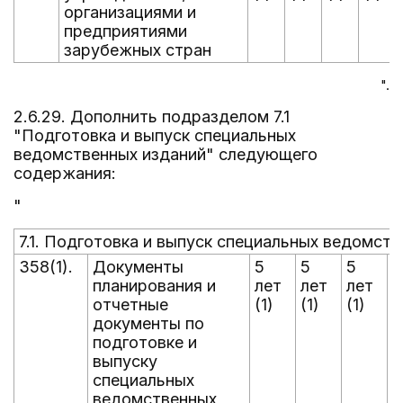
организациями и
предприятиями
зарубежных стран
".
2.6.29. Дополнить подразделом 7.1
"Подготовка и выпуск специальных
ведомственных изданий" следующего
содержания:
"
7.1. Подготовка и выпуск специальных ведомст
358(1).
Документы
5
5
5
5
планирования и
лет
лет
лет
л
отчетные
(1)
(1)
(1)
(
документы по
подготовке и
выпуску
специальных
ведомственных