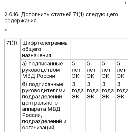
".
2.6.16. Дополнить статьей 71(1) следующего
содержания:
"
71(1).
Шифртелеграммы
общего
назначения
а) подписанные
5
5
5
5
руководством
лет
лет
лет
лет
МВД России
ЭК
ЭК
ЭК
ЭК
б) подписанные
3
3
3
3
руководителями
года
года
года
года
подразделений
ЭК
ЭК
ЭК
ЭК
центрального
аппарата МВД
России,
подразделений и
организаций,