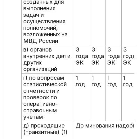
созданных для
выполнения
задач и
осуществления
полномочий,
возложенных на
МВД России
в) органов
3
3
3
3
внутренних дел и
года
года
года
года
других
ЭК
ЭК
ЭК
ЭК
организаций
г) по вопросам
1
1
1
1
статистической
год
год
год
год
отчетности и
проверок по
оперативно-
справочным
учетам
д) проходящие
До минования надобн
(транзитные) (1)