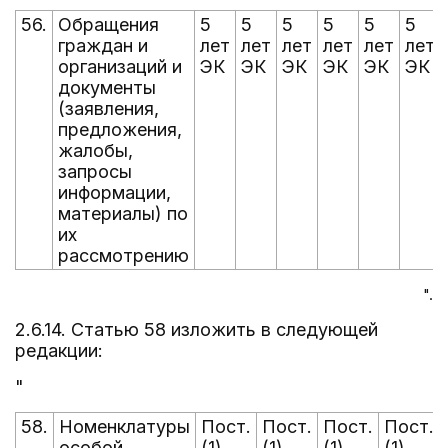
56.
Обращения
5
5
5
5
5
5
граждан и
лет
лет
лет
лет
лет
лет
организаций и
ЭК
ЭК
ЭК
ЭК
ЭК
ЭК
документы
(заявления,
предложения,
жалобы,
запросы
информации,
материалы) по
их
рассмотрению
".
2.6.14. Статью 58 изложить в следующей
редакции:
"
58.
Номенклатуры
Пост.
Пост.
Пост.
Пост.
особой
(1)
(1)
(1)
(1)