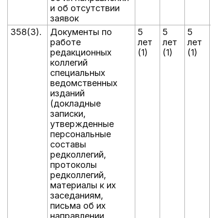
и об отсутствии
заявок
358(3).
Документы по
5
5
5
5
работе
лет
лет
лет
л
редакционных
(1)
(1)
(1)
(
коллегий
специальных
ведомственных
изданий
(докладные
записки,
утвержденные
персональные
составы
редколлегий,
протоколы
редколлегий,
материалы к их
заседаниям,
письма об их
направлении,