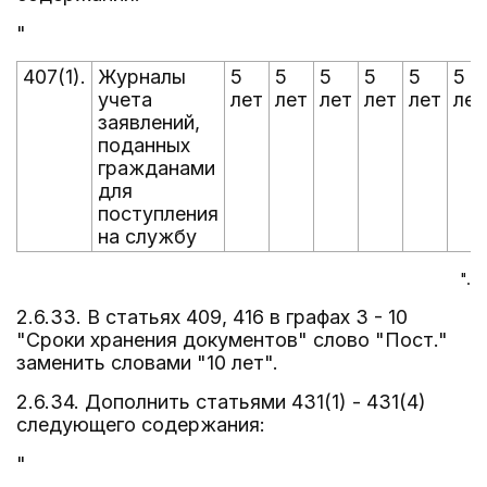
"
407(1).
Журналы
5
5
5
5
5
5
учета
лет
лет
лет
лет
лет
лет
заявлений,
поданных
гражданами
для
поступления
на службу
".
2.6.33. В статьях 409, 416 в графах 3 - 10
"Сроки хранения документов" слово "Пост."
заменить словами "10 лет".
2.6.34. Дополнить статьями 431(1) - 431(4)
следующего содержания:
"