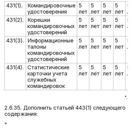
431(1).
Командировочные
5
5
5
5
5
удостоверения
лет
лет
лет
лет
л
431(2).
Корешки
5
5
5
5
5
командировочных
лет
лет
лет
лет
л
удостоверений
431(3).
Информационные
5
5
5
5
5
талоны
лет
лет
лет
лет
л
командировочных
удостоверений
431(4).
Статистические
5
5
5
5
5
карточки учета
лет
лет
лет
лет
л
служебных
командировок
".
2.6.35. Дополнить статьей 443(1) следующего
содержания:
"