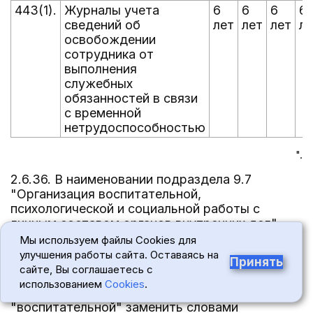
443(1).
Журналы учета
6
6
6
6
сведений об
лет
лет
лет
ле
освобождении
сотрудника от
выполнения
служебных
обязанностей в связи
с временной
нетрудоспособностью
".
2.6.36. В наименовании подраздела 9.7
"Организация воспитательной,
психологической и социальной работы с
личным составом органов внутренних дел"
слово "воспитательной" заменить словами
Мы используем файлы Cookies для
"политико-воспитательной".
улучшения работы сайта. Оставаясь на
Принять
сайте, Вы соглашаетесь с
2.6.37. В статьях 486, 489 в графе 2
использованием
Cookies
.
"Наименование видов документов" слово
"воспитательной" заменить словами