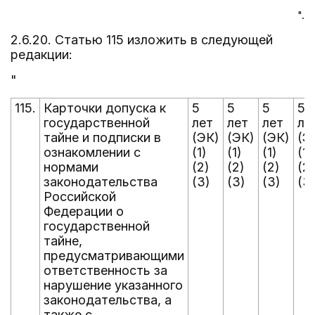
".
2.6.20. Статью 115 изложить в следующей
редакции:
"
115.
Карточки допуска к
5
5
5
5
государственной
лет
лет
лет
ле
тайне и подписки в
(ЭК)
(ЭК)
(ЭК)
(Э
ознакомлении с
(1)
(1)
(1)
(1)
нормами
(2)
(2)
(2)
(2)
законодательства
(3)
(3)
(3)
(3
Российской
Федерации о
государственной
тайне,
предусматривающими
ответственность за
нарушение указанного
законодательства, а
также с