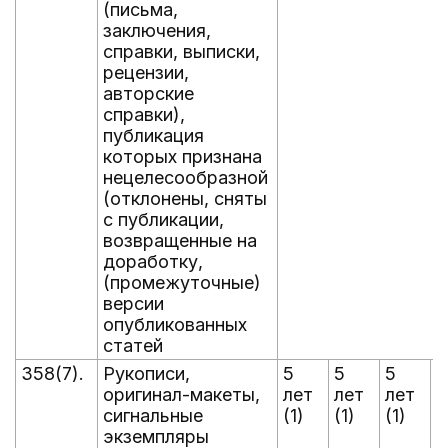
(письма,
заключения,
справки, выписки,
рецензии,
авторские
справки),
публикация
которых признана
нецелесообразной
(отклонены, сняты
с публикации,
возвращенные на
доработку,
(промежуточные)
версии
опубликованных
статей
358(7).
Рукописи,
5
5
5
5
оригинал-макеты,
лет
лет
лет
л
сигнальные
(1)
(1)
(1)
(
экземпляры