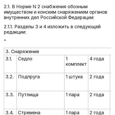
2.1. В Норме N 2 снабжения обозным
имуществом и конским снаряжением органов
внутренних дел Российской Федерации:
2.1.1. Разделы 3 и 4 изложить в следующей
редакции:
"
3. Снаряжение
3.1.
Седло
1
4 года
п
комплект
5
с
3.2.
Подпруга
1 штука
2 года
п
5
с
3.3.
Путлища
1 пара
2 года
п
5
с
3.4.
Стремена
1 пара
2 года
п