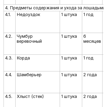
с
4. Предметы содержания и ухода за лошадьми
4.1.
Недоуздок
1 штука
1 год
п
5
П
с
4.2.
Чумбур
1 штука
6
п
веревочный
месяцев
5
П
с
4.3.
Корда
1 штука
1 год
п
5
с
4.4.
Шамберьер
1 штука
2 года
п
5
П
с
4.5.
Хлыст (стек)
1 штука
2 года
п
5
П