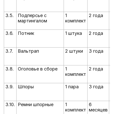
5
с
3.5.
Подперсье с
1
2 года
п
мартингалом
комплект
5
с
3.6.
Потник
1 штука
2 года
п
5
с
3.7.
Вальтрап
2 штуки
3 года
п
5
с
3.8.
Оголовье в сборе
1
2 года
п
комплект
5
с
3.9.
Шпоры
1 пара
3 года
п
5
с
3.10.
Ремни шпорные
1
6
п
комплект
месяцев
5