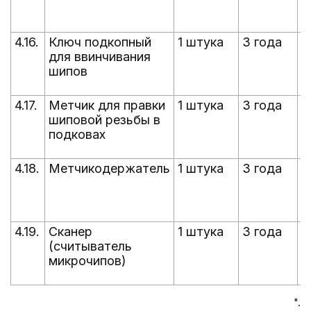
П
с
4.16.
Ключ подкопный
1 штука
3 года
п
для ввинчивания
5
шипов
П
с
4.17.
Метчик для правки
1 штука
3 года
п
шиповой резьбы в
5
подковах
П
с
4.18.
Метчикодержатель
1 штука
3 года
п
5
П
с
4.19.
Сканер
1 штука
3 года
п
(считыватель
5
микрочипов)
П
с
".