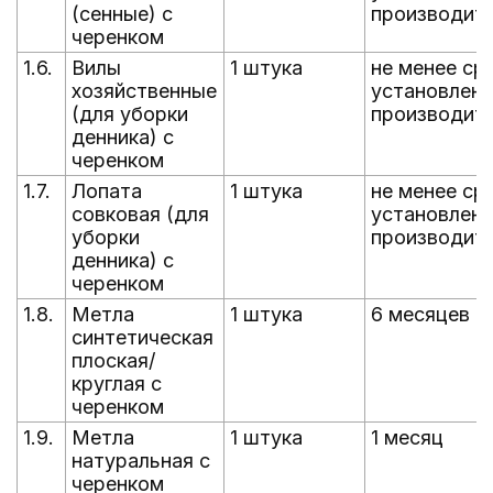
(сенные) с
производит
черенком
1.6.
Вилы
1 штука
не менее ср
хозяйственные
установленн
(для уборки
производит
денника) с
черенком
1.7.
Лопата
1 штука
не менее ср
совковая (для
установленн
уборки
производит
денника) с
черенком
1.8.
Метла
1 штука
6 месяцев
синтетическая
плоская/
круглая с
черенком
1.9.
Метла
1 штука
1 месяц
натуральная с
черенком