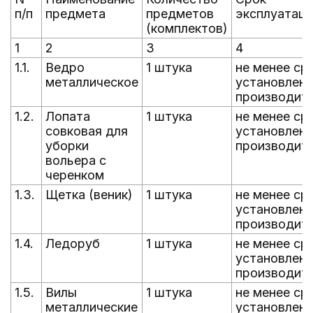
п/п
предмета
предметов
эксплуатаци
(комплектов)
1
2
3
4
1.1.
Ведро
1 штука
не менее ср
металлическое
установленн
производит
1.2.
Лопата
1 штука
не менее ср
совковая для
установленн
уборки
производит
вольера с
черенком
1.3.
Щетка (веник)
1 штука
не менее ср
установленн
производит
1.4.
Ледоруб
1 штука
не менее ср
установленн
производит
1.5.
Вилы
1 штука
не менее ср
металлические
установленн