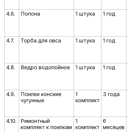
с
4.6.
Попона
1 штука
1 год
п
5
П
с
4.7.
Торба для овса
1 штука
1 год
п
5
П
с
4.8.
Ведро водопойное
1 штука
1 год
п
5
П
с
4.9.
Поилки конские
1
3 года
п
чугунные
комплект
5
П
с
4.10.
Ремонтный
1
6
п
комплект к поилкам
комплект
месяцев
5