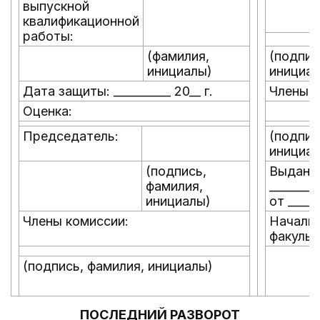
выпускной
квалификационной
работы:
(фамилия,
(подпис
инициалы)
инициал
Дата защиты: __________ 20__ г.
Члены к
Оценка:
Председатель:
(подпис
инициал
(подпись,
Выдан 
фамилия,
________
инициалы)
от ______
Члены комиссии:
Началь
факульт
(подпись, фамилия, инициалы)
ПОСЛЕДНИЙ РАЗВОРОТ