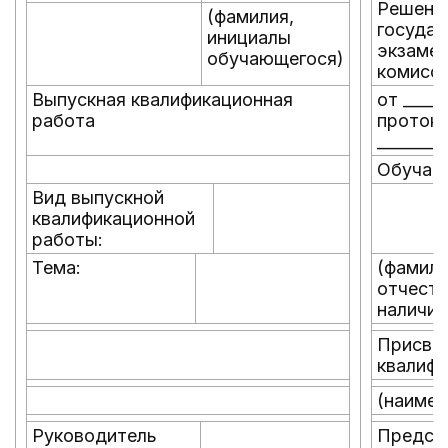
Решени
(фамилия,
государ
инициалы
экзаме
обучающегося)
комисс
Выпускная квалификационная
от ______
работа
проток
________
Обучаю
Вид выпускной
квалификационной
работы:
Тема:
(фамили
отчеств
наличии
Присво
квалифи
(наимен
Руководитель
Предсе