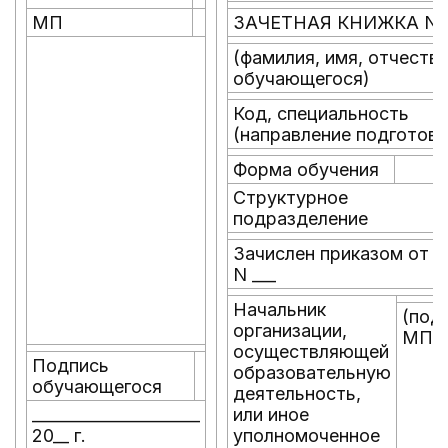
МП
ЗАЧЕТНАЯ КНИЖКА N _
(фамилия, имя, отчество
обучающегося)
Код, специальность
(направление подготовк
Форма обучения
Структурное
подразделение
Зачислен приказом от ___
N ___
Начальник
(под
организации,
МП
осуществляющей
Подпись
образовательную
обучающегося
деятельность,
_____________________
или иное
20__ г.
уполномоченное