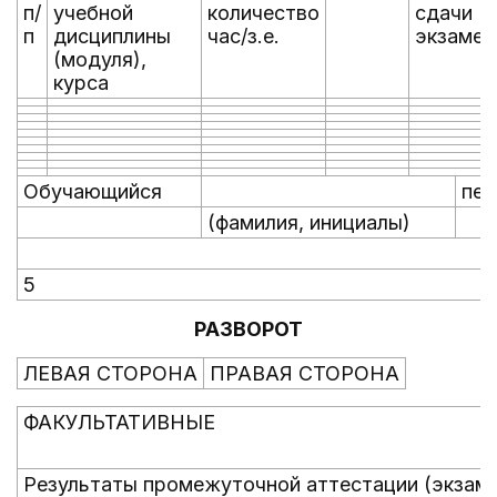
п/
учебной
количество
сдачи
п
дисциплины
час/з.е.
экзамен
(модуля),
курса
Обучающийся
пер
(фамилия, инициалы)
5
РАЗВОРОТ
ЛЕВАЯ СТОРОНА
ПРАВАЯ СТОРОНА
ФАКУЛЬТАТИВНЫЕ
Результаты промежуточной аттестации (экзам