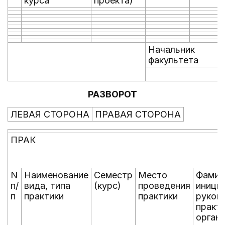
курса
проекта)
Начальник
факультета
РАЗВОРОТ
ЛЕВАЯ СТОРОНА
ПРАВАЯ СТОРОНА
ПРАК
N
Наименование
Семестр
Место
Фамил
п/
вида, типа
(курс)
проведения
иници
п
практики
практики
руков
практи
органа