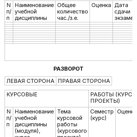
N
Наименование
Общее
Оценка
Дата
п/
учебной
количество
сдачи
п
дисциплины
час./з.е.
экзамен
РАЗВОРОТ
ЛЕВАЯ СТОРОНА
ПРАВАЯ СТОРОНА
КУРСОВЫЕ
РАБОТЫ (КУРС
ПРОЕКТЫ)
N
Наименование
Тема
Семестр
Оценка
п/
учебной
курсовой
(курс)
п
дисциплины
работы
(модуля),
(курсового