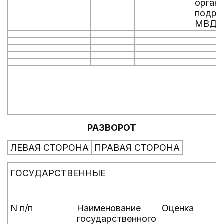
органи
подра
МВД Р
РАЗВОРОТ
ЛЕВАЯ СТОРОНА
ПРАВАЯ СТОРОНА
ГОСУДАРСТВЕННЫЕ
N п/п
Наименование
Оценка
государственного