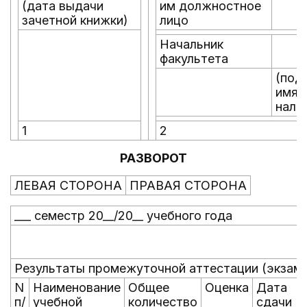
(дата выдачи
им должностное
зачетной книжки)
лицо
Начальник
факультета
(под
имя,
нали
1
2
РАЗВОРОТ
ЛЕВАЯ СТОРОНА
ПРАВАЯ СТОРОНА
___ семестр 20__/20__ учебного года
Результаты промежуточной аттестации (экзам
N
Наименование
Общее
Оценка
Дата
п/
учебной
количество
сдачи