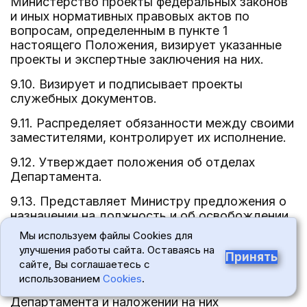
Министерство проекты федеральных законов
и иных нормативных правовых актов по
вопросам, определенным в пункте 1
настоящего Положения, визирует указанные
проекты и экспертные заключения на них.
9.10. Визирует и подписывает проекты
служебных документов.
9.11. Распределяет обязанности между своими
заместителями, контролирует их исполнение.
9.12. Утверждает положения об отделах
Департамента.
9.13. Представляет Министру предложения о
назначении на должность и об освобождении
от должности, о графике отпусков, о
Мы используем файлы Cookies для
повышении квалификации, поощрении
улучшения работы сайта. Оставаясь на
Принять
государственных гражданских служащих
сайте, Вы соглашаетесь с
Департамента, об установлении надбавок
использованием
Cookies
.
отдельным категориям работников
Департамента и наложении на них