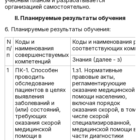
учебным планом и разрабатывается
организацией самостоятельно.
II. Планируемые результаты обучения
6. Планируемые результаты обучения:
N
Коды и
Коды и наименования ре
п/
наименования
соответствующих комп
п
совершенствуемых
Знания (далее - з)
компетенций
1
ПК-1. Способен
1.з1. Нормативные
проводить
правовые акты,
обследование
регламентирующие
пациентов в целях
оказание медицинской
выявления
помощи населению,
заболеваний и
включая порядок
(или) состояний,
оказания скорой, в том
требующих
числе скорой
оказания скорой
специализированной,
медицинской
медицинской помощи в
помощи в
части диагностики