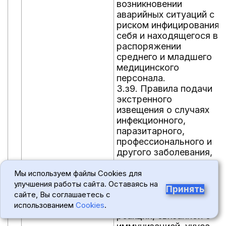
возникновении
аварийных ситуаций с
риском инфицирования
себя и находящегося в
распоряжении
среднего и младшего
медицинского
персонала.
3.з9. Правила подачи
экстренного
извещения о случаях
инфекционного,
паразитарного,
профессионального и
другого заболевания,
носительства
возбудителей
Мы используем файлы Cookies для
инфекционных
улучшения работы сайта. Оставаясь на
Принять
болезней, отравления,
сайте, Вы соглашаетесь с
неблагоприятной
использованием
Cookies
.
реакции, связанной с