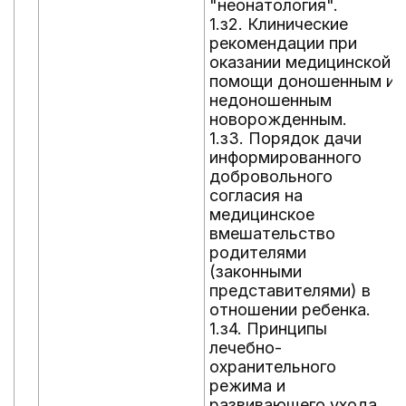
"неонатология".
1.з2. Клинические
рекомендации при
оказании медицинской
помощи доношенным и
недоношенным
новорожденным.
1.з3. Порядок дачи
информированного
добровольного
согласия на
медицинское
вмешательство
родителями
(законными
представителями) в
отношении ребенка.
1.з4. Принципы
лечебно-
охранительного
режима и
развивающего ухода.