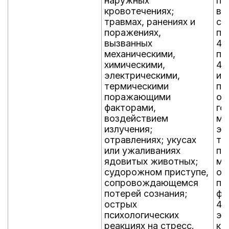
наружных
по
кровотечениях;
вы
травмах, ранениях и
ск
поражениях,
по
вызванных
4.
механическими,
по
химическими,
4.
электрическими,
ин
термическими
по
поражающими
ок
факторами,
го
воздействием
ме
излучения;
эк
отравлениях; укусах
та
или ужаливаниях
пр
ядовитых животных;
ме
судорожном приступе,
ок
сопровождающемся
по
потерей сознания;
фо
острых
4.
психологических
эф
реакциях на стресс.
ко