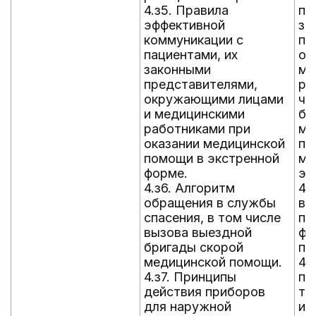
4.з5. Правила
па
эффективной
за
коммуникации с
пр
пациентами, их
ок
законными
ме
представителями,
ра
окружающими лицами
чи
и медицинскими
бр
работниками при
ме
оказании медицинской
пр
помощи в экстренной
ме
форме.
эк
4.з6. Алгоритм
4.
обращения в службы
во
спасения, в том числе
по
вызова выездной
фа
бригады скорой
по
медицинской помощи.
4.
4.з7. Принципы
по
действия приборов
тр
для наружной
ил