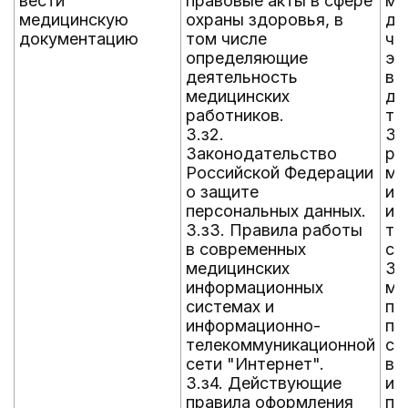
вести
правовые акты в сфере
ме
медицинскую
охраны здоровья, в
до
документацию
том числе
чи
определяющие
эл
деятельность
в 
медицинских
де
работников.
тр
3.з2.
3.
Законодательство
ра
Российской Федерации
ме
о защите
ин
персональных данных.
и 
3.з3. Правила работы
те
в современных
се
медицинских
3.
информационных
ме
системах и
пе
информационно-
па
телекоммуникационной
со
сети "Интернет".
вр
3.з4. Действующие
ис
правила оформления
пр