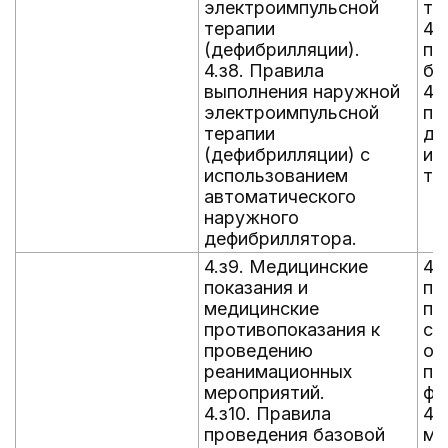
электроимпульсной
тр
терапии
4.
(дефибрилляции).
по
4.з8. Правила
бе
выполнения наружной
4.
электроимпульсной
пр
терапии
ды
(дефибрилляции) с
их
использованием
те
автоматического
наружного
дефибриллятора.
4.з9. Медицинские
4.
показания и
пе
медицинские
па
противопоказания к
со
проведению
ок
реанимационных
по
мероприятий.
фо
4.з10. Правила
4.
проведения базовой
ме