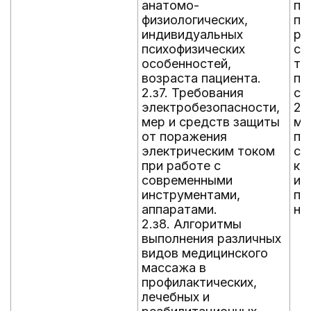
анатомо-
по
физиологических,
по
индивидуальных
ре
психофизических
со
особенностей,
тр
возраста пациента.
пр
2.з7. Требования
ст
электробезопасности,
2.
мер и средств защиты
ме
от поражения
по
электрическим током
со
при работе с
ко
современными
и 
инструментами,
пр
аппаратами.
на
2.з8. Алгоритмы
выполнения различных
видов медицинского
массажа в
профилактических,
лечебных и