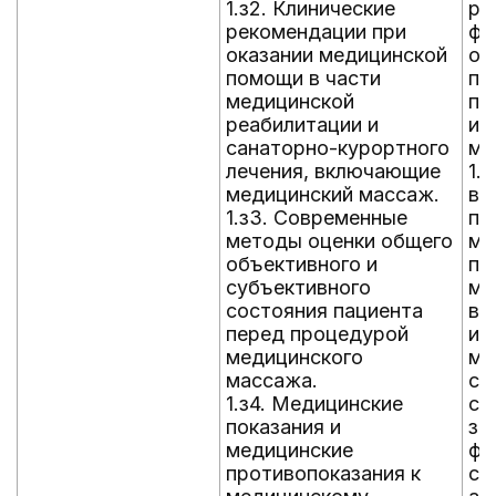
1.з2. Клинические
ре
рекомендации при
фу
оказании медицинской
об
помощи в части
па
медицинской
пр
реабилитации и
ин
санаторно-курортного
ме
лечения, включающие
1.
медицинский массаж.
вы
1.з3. Современные
пр
методы оценки общего
ме
объективного и
пр
субъективного
ма
состояния пациента
вы
перед процедурой
и 
медицинского
ма
массажа.
с 
1.з4. Медицинские
сп
показания и
за
медицинские
фу
противопоказания к
со