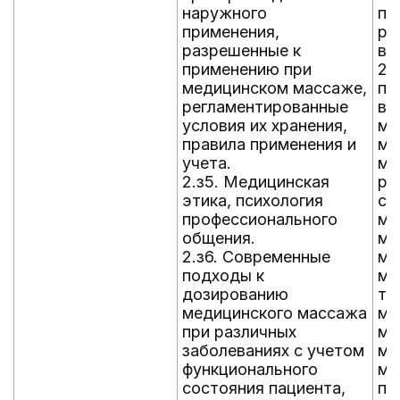
наружного
пр
применения,
ра
разрешенные к
ви
применению при
2.
медицинском массаже,
пр
регламентированные
ви
условия их хранения,
ма
правила применения и
ма
учета.
ма
2.з5. Медицинская
ре
этика, психология
со
профессионального
ма
общения.
ми
2.з6. Современные
ма
подходы к
ма
дозированию
тр
медицинского массажа
ма
при различных
ма
заболеваниях с учетом
ма
функционального
ма
состояния пациента,
по