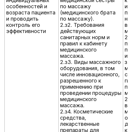
индивидуальных
медицинской сестры
ко
особенностей и
по массажу
и 
возраста пациента
(медицинского брата
пр
и проводить
по массажу).
на
контроль его
2.з2. Требования
вы
эффективности
действующих
ме
санитарных норм и
2.
правил к кабинету
пр
медицинского
пр
массажа.
ин
2.з3. Виды массажного
за
оборудования, в том
ме
числе инновационного,
со
разрешенного к
ги
применению при
по
проведении процедуры
ме
медицинского
2.
массажа.
вы
2.з4. Косметические
ме
средства,
ос
лекарственные
до
препараты для
ко