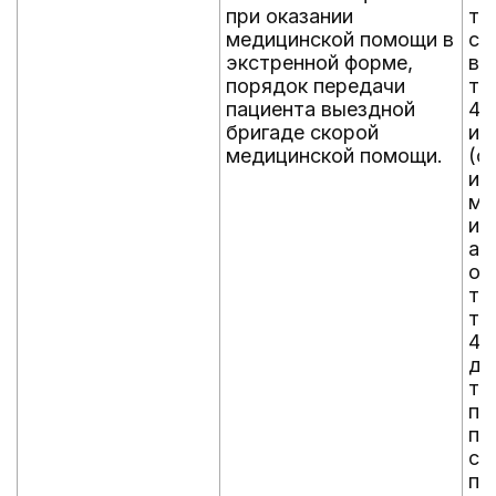
при оказании
те
медицинской помощи в
со
экстренной форме,
во
порядок передачи
те
пациента выездной
4.
бригаде скорой
им
медицинской помощи.
(о
ис
ме
ил
ау
об
тр
те
4.
до
тр
пр
пр
со
по