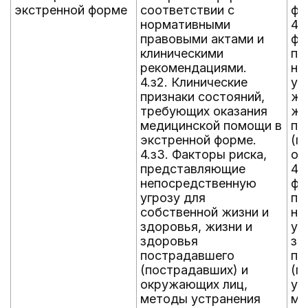
экстренной форме
соответствии с
фо
нормативными
4.
правовыми актами и
фа
клиническими
пр
рекомендациями.
не
4.з2. Клинические
уг
признаки состояний,
жи
требующих оказания
жи
медицинской помощи в
по
экстренной форме.
(п
4.з3. Факторы риска,
ок
представляющие
4.
непосредственную
фа
угрозу для
пр
собственной жизни и
не
здоровья, жизни и
уг
здоровья
зд
пострадавшего
по
(пострадавших) и
(п
окружающих лиц,
уч
методы устранения
ме