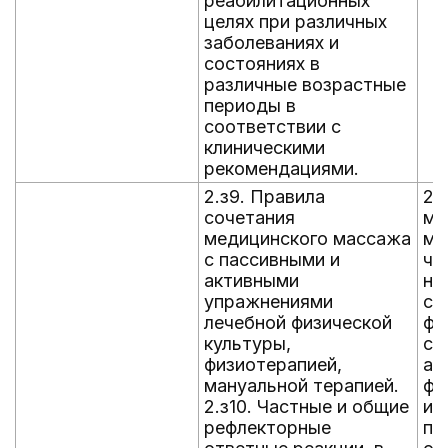
реабилитационных
целях при различных
заболеваниях и
состояниях в
различные возрастные
периоды в
соответствии с
клиническими
рекомендациями.
2.з9. Правила
2.
сочетания
ме
медицинского массажа
ма
с пассивными и
чи
активными
на
упражнениями
сп
лечебной физической
фу
культуры,
со
физиотерапией,
ан
мануальной терапией.
фи
2.з10. Частные и общие
ин
рефлекторные
пс