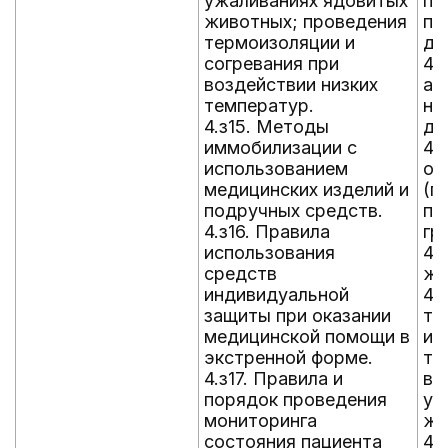
ужаливаниях ядовитых
по
животных; проведения
пр
термоизоляции и
ды
согревания при
4.
воздействии низких
ав
температур.
на
4.з15. Методы
де
иммобилизации с
4.
использованием
ок
медицинских изделий и
(г
подручных средств.
по
4.з16. Правила
гр
использования
4.
средств
же
индивидуальной
4.
защиты при оказании
тр
медицинской помощи в
из
экстренной форме.
те
4.з17. Правила и
ве
порядок проведения
уж
мониторинга
жи
состояния пациента
4.