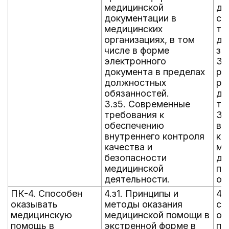
медицинской
де
документации в
со
медицинских
тр
организациях, в том
де
числе в форме
за
электронного
3.
документа в пределах
ра
должностных
ра
обязанностей.
де
3.з5. Современные
тр
требования к
3.
обеспечению
вн
внутреннего контроля
ка
качества и
ме
безопасности
де
медицинской
пр
деятельности.
об
ПК-4. Способен
4.з1. Принципы и
4.
оказывать
методы оказания
со
медицинскую
медицинской помощи в
ок
помощь в
экстренной форме в
по