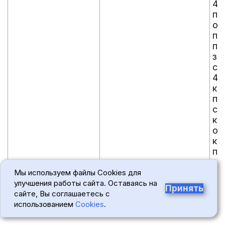
4.
по
оп
по
по
за
со
4.
ко
по
со
кр
от
кр
по
пс
по
Мы используем файлы Cookies для
улучшения работы сайта. Оставаясь на
Принять
III. Учебный план <5>
сайте, Вы соглашаетесь с
использованием
Cookies
.
--------------------------------