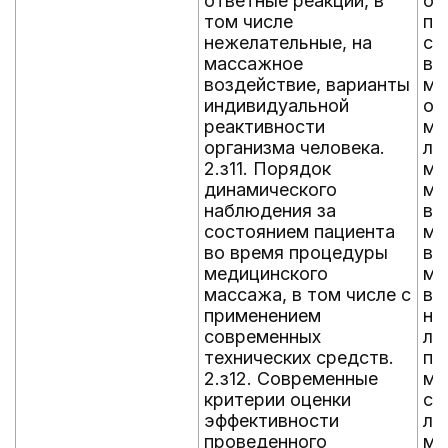
ответные реакции, в
ос
том числе
па
нежелательные, на
со
массажное
вы
воздействие, варианты
ме
индивидуальной
об
реактивности
ме
организма человека.
ли
2.з11. Порядок
ма
динамического
ме
наблюдения за
во
состоянием пациента
ме
во время процедуры
ве
медицинского
ме
массажа, в том числе с
ве
применением
на
современных
ло
технических средств.
пл
2.з12. Современные
ма
критерии оценки
су
эффективности
лу
проведенного
ма