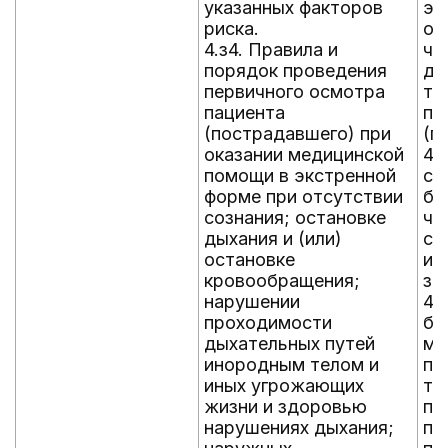
указанных факторов
эк
риска.
ок
4.з4. Правила и
чи
порядок проведения
до
первичного осмотра
тр
пациента
по
(пострадавшего) при
(п
оказании медицинской
4.
помощи в экстренной
со
форме при отсутствии
бе
сознания; остановке
чи
дыхания и (или)
ср
остановке
ин
кровообращения;
за
нарушении
4.
проходимости
бр
дыхательных путей
ме
инородным телом и
пе
иных угрожающих
тр
жизни и здоровью
по
нарушениях дыхания;
пе