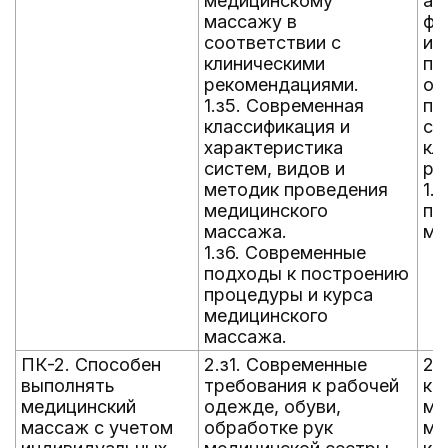
медицинскому
ан
массажу в
фи
соответствии с
ин
клиническими
пс
рекомендациями.
ос
1.з5. Современная
па
классификация и
со
характеристика
кл
систем, видов и
ре
методик проведения
1.
медицинского
пр
массажа.
ме
1.з6. Современные
подходы к построению
процедуры и курса
медицинского
массажа.
ПК-2. Способен
2.з1. Современные
2.
выполнять
требования к рабочей
ка
медицинский
одежде, обуви,
ма
массаж с учетом
обработке рук
ме