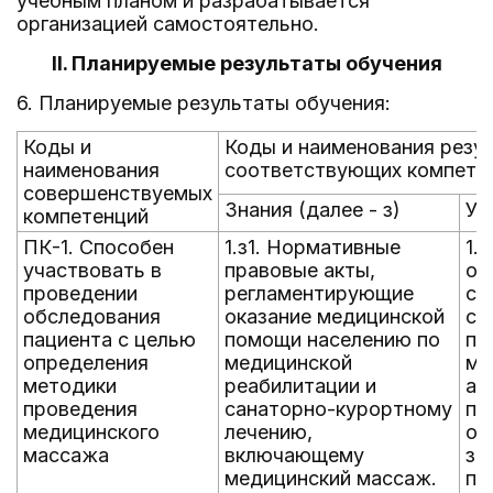
учебным планом и разрабатывается
организацией самостоятельно.
II. Планируемые результаты обучения
6. Планируемые результаты обучения:
Коды и
Коды и наименования резул
наименования
соответствующих компете
совершенствуемых
Знания (далее - з)
Ум
компетенций
ПК-1. Способен
1.з1. Нормативные
1.
участвовать в
правовые акты,
об
проведении
регламентирующие
су
обследования
оказание медицинской
со
пациента с целью
помощи населению по
пе
определения
медицинской
ме
методики
реабилитации и
ан
проведения
санаторно-курортному
по
медицинского
лечению,
от
массажа
включающему
за
медицинский массаж.
пр