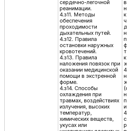
сердечно-легочной
вр
реанимации.
на
4.з11. Методы
кр
обеспечения
чи
проходимости
да
дыхательных путей.
на
4.з12. Правила
по
остановки наружных
фи
кровотечений.
те
4.з13. Правила
кр
наложения повязок при
жг
оказании медицинской
4.
помощи в экстренной
на
форме.
жи
4.з14. Способы
(н
охлаждения при
на
травмах, воздействиях
по
излучения, высоких
и 
температур,
4.
химических веществ,
се
укусах или
ре