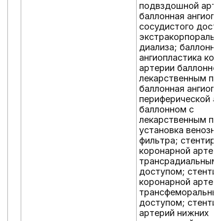
подвздошной арте
баллонная ангиопл
сосудистого дост
экстракорпоральн
диализа; баллонна
ангиопластика ко
артерии баллонно
лекарственным по
баллонная ангиопл
периферической а
баллонном с
лекарственным по
установка венозно
фильтра; стентир
коронарной артер
трансрадиальным
доступом; стенти
коронарной артер
трансфеморальны
доступом; стенти
артерий нижних