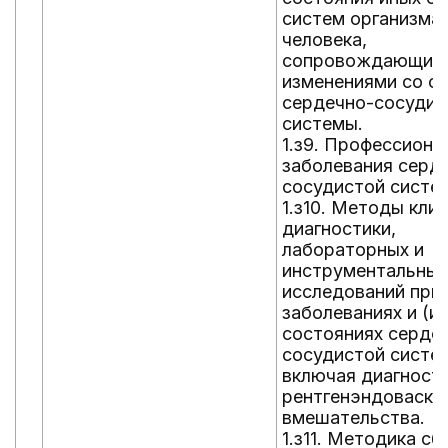
систем организма
человека,
сопровождающие
изменениями со с
сердечно-сосудис
системы.
1.з9. Профессиона
заболевания серд
сосудистой систе
1.з10. Методы кли
диагностики,
лабораторных и
инструментальных
исследований при
заболеваниях и (ил
состояниях серде
сосудистой систе
включая диагност
рентгенэндоваску
вмешательства.
1.з11. Методика сб