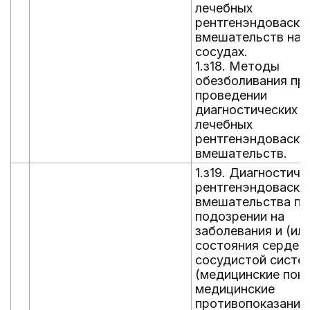
лечебных
рентгенэндоваску
вмешательств на 
сосудах.
1.з18. Методы
обезболивания пр
проведении
диагностических и 
лечебных
рентгенэндоваску
вмешательств.
1.з19. Диагностиче
рентгенэндоваску
вмешательства пр
подозрении на
заболевания и (или
состояния сердеч
сосудистой систе
(медицинские пока
медицинские
противопоказания;