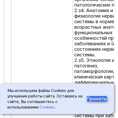
патологических пр
2.з4. Анатомия и
физиология нервн
системы в норме 
возрастных анато
функциональных
особенностей при
заболеваниях и (ил
состояниях нервн
системы.
2.з5. Этиология и
патогенез,
патоморфология,
клиническая карти
дифференциальна
диагностика, осло
Мы используем файлы Cookies для
исходы заболеван
улучшения работы сайта. Оставаясь на
(или) состояний н
Принять
сайте, Вы соглашаетесь с
системы.
использованием
Cookies
.
2.з6. Изменения н
системы при забо