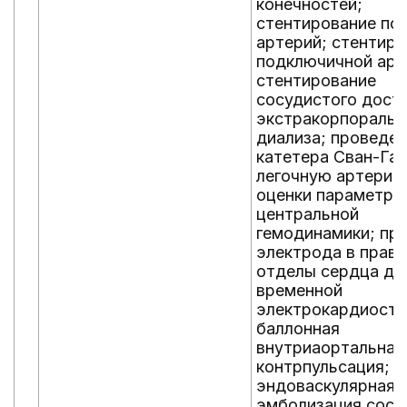
конечностей;
стентирование по
артерий; стентир
подключичной арт
стентирование
сосудистого дост
экстракорпоральн
диализа; проведе
катетера Сван-Ган
легочную артерию
оценки параметро
центральной
гемодинамики; пр
электрода в прав
отделы сердца дл
временной
электрокардиости
баллонная
внутриаортальная
контрпульсация;
эндоваскулярная
эмболизация сосу