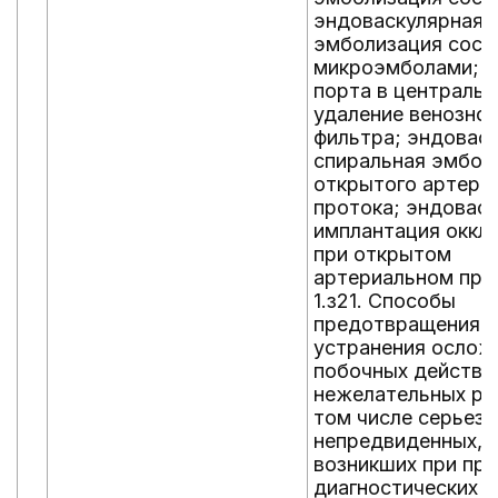
эндоваскулярная
эмболизация сосу
микроэмболами; у
порта в центральн
удаление венозног
фильтра; эндовас
спиральная эмбол
открытого артери
протока; эндовас
имплантация оккл
при открытом
артериальном про
1.з21. Способы
предотвращения и
устранения ослож
побочных действи
нежелательных реа
том числе серьезн
непредвиденных,
возникших при пр
диагностических и 