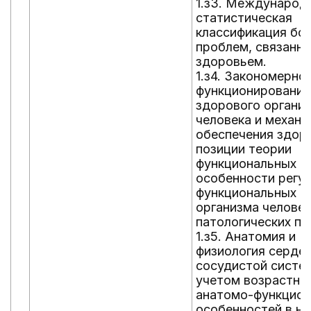
1.з3. Международ
статистическая
классификация бол
проблем, связанны
здоровьем.
1.з4. Закономерно
функционирования
здорового органи
человека и механ
обеспечения здор
позиции теории
функциональных с
особенности регу
функциональных с
организма человек
патологических пр
1.з5. Анатомия и
физиология серде
сосудистой систе
учетом возрастны
анатомо-функцион
особенностей в но