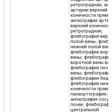
ретроградная; анг
артерии верхней
конечности пряма
ангиография артер
верхней конечнос
ретроградная;
флебография верх
полой вены; флеб
нижней полой вен
флебография воро
вены; флебографи
воротной вены воз
флебография поче
вены; флебография
флебография бедр
флебография нижн
конечности пряма
панаортография;
ангиография сосу
почек; флебографи
центральной