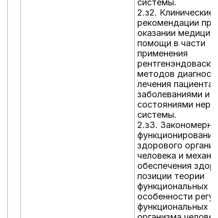
системы.
2.з2. Клинические
рекомендации при
оказании медицин
помощи в части
применения
рентгенэндоваску
методов диагност
лечения пациентам
заболеваниями и (
состояниями нерв
системы.
2.з3. Закономерно
функционирования
здорового органи
человека и механ
обеспечения здор
позиции теории
функциональных с
особенности регу
функциональных с
организма человек