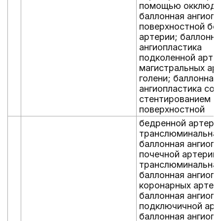
помощью окклюде
баллонная ангиопл
поверхностной бе
артерии; баллонна
ангиопластика
подколенной арте
магистральных ар
голени; баллонная
ангиопластика со
стентированием
поверхностной
бедренной артери
транслюминальна
баллонная ангиопл
почечной артерии;
транслюминальна
баллонная ангиопл
коронарных артер
баллонная ангиопл
подключичной арт
баллонная ангиопл