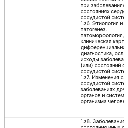
при заболеваниях и
состояниях серде
сосудистой систе
1.з6. Этиология и
патогенез,
патоморфология,
клиническая карти
дифференциальна
диагностика, осло
исходы заболеван
(или) состояний с
сосудистой систе
1.з7. Изменения с
сосудистой систе
заболеваниях друг
органов и систем
организма человек
1.з8. Заболевания 
состояния иных ор