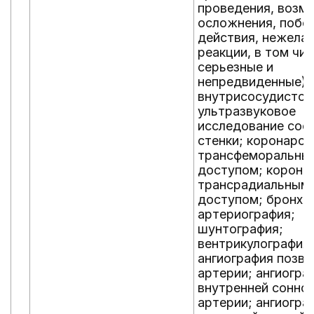
проведения, возм
осложнения, побо
действия, нежела
реакции, в том чи
серьезные и
непредвиденные):
внутрисосудистое
ультразвуковое
исследование сос
стенки; коронарог
трансфеморальны
доступом; корона
трансрадиальным
доступом; бронхи
артериография;
шунтография;
вентрикулография
ангиография позв
артерии; ангиогра
внутренней сонно
артерии; ангиогра