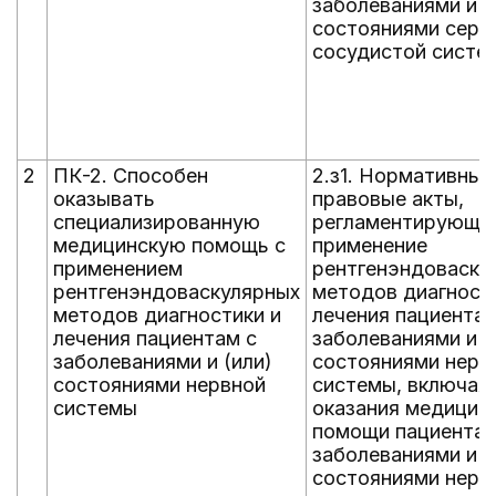
заболеваниями и (
состояниями серд
сосудистой систе
2
ПК-2. Способен
2.з1. Нормативные
оказывать
правовые акты,
специализированную
регламентирующи
медицинскую помощь с
применение
применением
рентгенэндоваску
рентгенэндоваскулярных
методов диагност
методов диагностики и
лечения пациентам
лечения пациентам с
заболеваниями и (
заболеваниями и (или)
состояниями нерв
состояниями нервной
системы, включая
системы
оказания медицин
помощи пациентам
заболеваниями и (
состояниями нерв