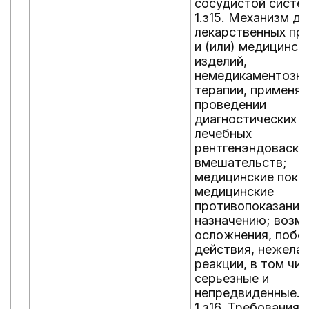
сосудистой систе
1.з15. Механизм д
лекарственных пр
и (или) медицинск
изделий,
немедикаментозн
терапии, применя
проведении
диагностических и 
лечебных
рентгенэндоваску
вмешательств;
медицинские показ
медицинские
противопоказания 
назначению; возм
осложнения, побо
действия, нежела
реакции, в том чи
серьезные и
непредвиденные.
1.з16. Требования к