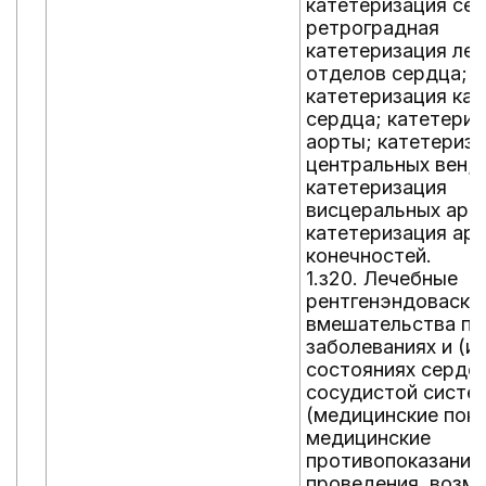
катетеризация сер
ретроградная
катетеризация ле
отделов сердца;
катетеризация ка
сердца; катетериз
аорты; катетериз
центральных вен;
катетеризация
висцеральных арт
катетеризация ар
конечностей.
1.з20. Лечебные
рентгенэндоваску
вмешательства пр
заболеваниях и (ил
состояниях серде
сосудистой систе
(медицинские пока
медицинские
противопоказания;
проведения, возм