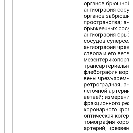
органов брюшной 
ангиография сосу
органов забрюшин
пространства; анг
брыжеечных сосуд
ангиография брыж
сосудов суперселе
ангиография чревн
ствола и его ветве
мезентерикопорто
трансартериальна
флебография воро
вены чрезъяремна
ретроградная; анг
легочной артерии 
ветвей; измерение
фракционного рез
коронарного кров
оптическая когере
томография корон
артерий; чрезвено