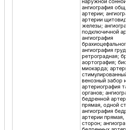
наружной сонной 
ангиография обще
артерии; ангиогра
артерии щитовидн
железы; ангиогра
подключичной арт
ангиография
брахиоцефального
ангиография грудн
ретроградная; бр
аортография; био
миокарда; артери
стимулированный
венозный забор кр
артериография та
органов; ангиогра
бедренной артери
прямая, одной ст
ангиография бедр
артерии прямая, о
сторон; ангиограф
бедренных артери