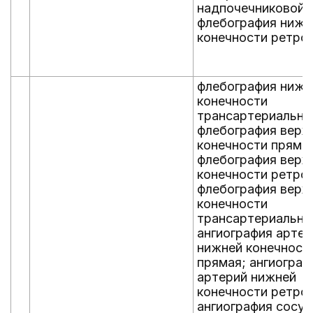
надпочечниковой 
флебография нижн
конечности ретро
флебография нижн
конечности
трансартериальна
флебография верх
конечности пряма
флебография верх
конечности ретро
флебография верх
конечности
трансартериальна
ангиография артер
нижней конечност
прямая; ангиограф
артерий нижней
конечности ретро
ангиография сосу