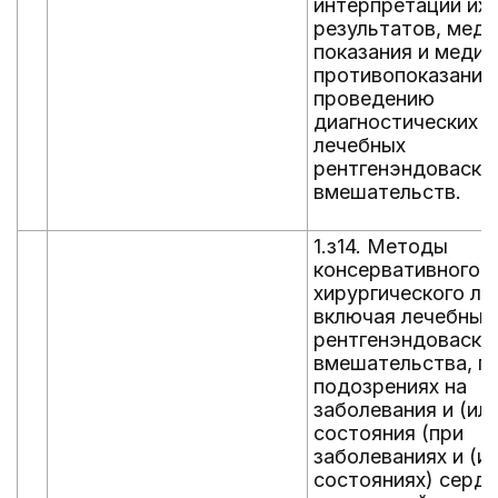
интерпретации их
результатов, мед
показания и медиц
противопоказания
проведению
диагностических и 
лечебных
рентгенэндоваску
вмешательств.
1.з14. Методы
консервативного и
хирургического ле
включая лечебные
рентгенэндоваску
вмешательства, п
подозрениях на
заболевания и (или
состояния (при
заболеваниях и (ил
состояниях) серде