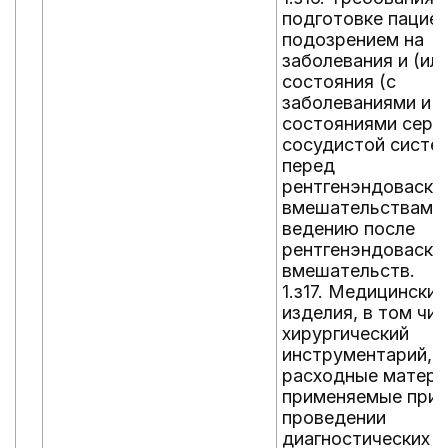
подготовке пациен
подозрением на
заболевания и (или
состояния (с
заболеваниями и (
состояниями серд
сосудистой систе
перед
рентгенэндоваску
вмешательствами 
ведению после
рентгенэндоваску
вмешательств.
1.з17. Медицинские
изделия, в том чи
хирургический
инструментарий,
расходные матери
применяемые при
проведении
диагностических и 