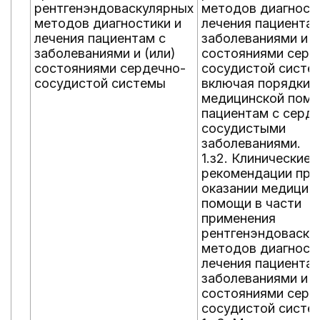
рентгенэндоваскулярных
методов диагност
методов диагностики и
лечения пациентам
лечения пациентам с
заболеваниями и (
заболеваниями и (или)
состояниями серд
состояниями сердечно-
сосудистой систе
сосудистой системы
включая порядки 
медицинской пом
пациентам с серд
сосудистыми
заболеваниями.
1.з2. Клинические
рекомендации при
оказании медицин
помощи в части
применения
рентгенэндоваску
методов диагност
лечения пациентам
заболеваниями и (
состояниями серд
сосудистой систе