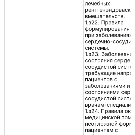
лечебных
рентгенэндоваску
вмешательств.
1.з22. Правила
формулирования д
при заболеваниях
сердечно-сосудис
системы.
1.з23. Заболевания
состояния сердеч
сосудистой систе
требующие напра
пациентов с
заболеваниями и (
состояниями серд
сосудистой систе
врачам-специалис
1.з24. Правила ока
медицинской помо
неотложной форм
пациентам с