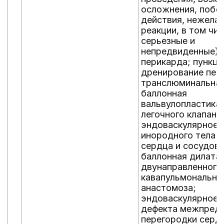
осложнения, побо
действия, нежела
реакции, в том чи
серьезные и
непредвиденные):
перикарда; пункци
дренирование пер
транслюминальна
баллонная
вальвулопластика
легочного клапана
эндоваскулярное 
инородного тела и
сердца и сосудов;
баллонная дилата
двунаправленного
кавапульмонально
анастомоза;
эндоваскулярное 
дефекта межпред
перегородки серд