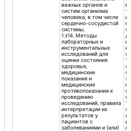
важных органов и
в
систем организма
т
человека, в том числе
и
сердечно-сосудистой
п
системы.
с
1.з14. Методы
д
лабораторных и
н
инструментальных
к
исследований для
ор
оценки состояния
1.
здоровья,
а
медицинские
о
показания и
за
медицинские
п
противопоказания к
с
проведению
с
исследований, правила
1.
интерпретации их
о
результатов у
с
пациентов с
и
заболеваниями и (или)
л