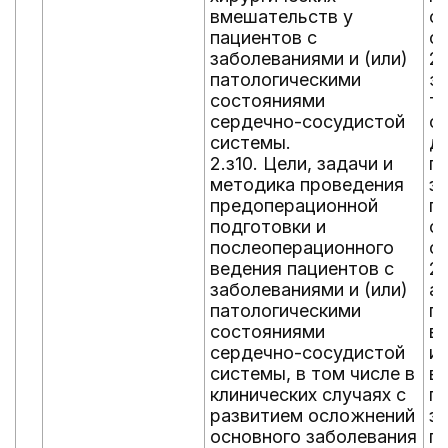
вмешательств у
с
пациентов с
с
заболеваниями и (или)
2
патологическими
э
состояниями
т
сердечно-сосудистой
с
системы.
д
2.з10. Цели, задачи и
п
методика проведения
за
предоперационной
п
подготовки и
с
послеоперационного
с
ведения пациентов с
2.
заболеваниями и (или)
а
патологическими
п
состояниями
в
сердечно-сосудистой
и
системы, в том числе в
ве
клинических случаях с
п
развитием осложнений
за
основного заболевания
п