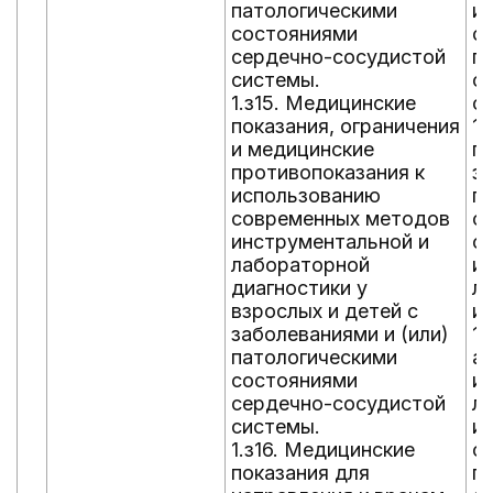
патологическими
и
состояниями
с 
сердечно-сосудистой
п
системы.
с
1.з15. Медицинские
с
показания, ограничения
1.
и медицинские
п
противопоказания к
за
использованию
п
современных методов
с
инструментальной и
с
лабораторной
и
диагностики у
л
взрослых и детей с
и
заболеваниями и (или)
1.
патологическими
а
состояниями
и
сердечно-сосудистой
л
системы.
и
1.з16. Медицинские
с 
показания для
п