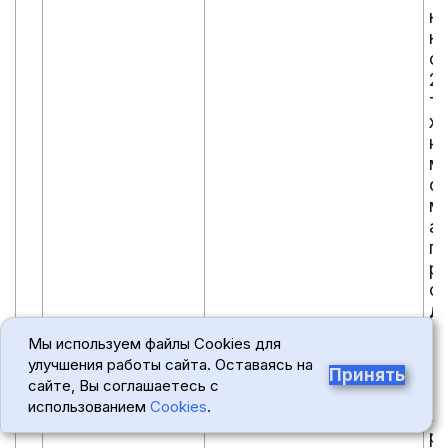
н
н
си
2.
т
х
к 
м
ф
м
а
п
р
с
д
с
Мы используем файлы Cookies для
к
улучшения работы сайта. Оставаясь на
и 
Принять
сайте, Вы соглашаетесь с
д
использованием
Cookies
.
с
ра