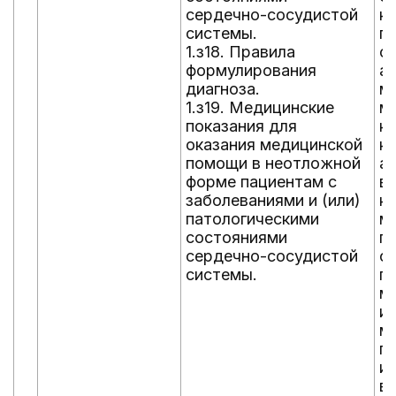
сердечно-сосудистой
кр
системы.
п
1.з18. Правила
с
формулирования
а
диагноза.
м
1.з19. Медицинские
м
показания для
к
оказания медицинской
к
помощи в неотложной
а
форме пациентам с
в
заболеваниями и (или)
к
патологическими
м
состояниями
п
сердечно-сосудистой
ф
системы.
п
м
и
м
п
и
ве