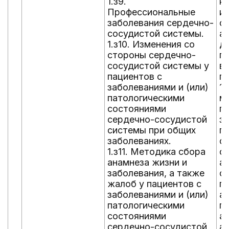
1.з9.
к
Профессиональные
и
заболевания сердечно-
с
сосудистой системы.
а
1.з10. Изменения со
д
стороны сердечно-
пу
сосудистой системы у
в
пациентов с
п
заболеваниями и (или)
1.
патологическими
м
состояниями
п
сердечно-сосудистой
за
системы при общих
п
заболеваниях.
с
1.з11. Методика сбора
с
анамнеза жизни и
а
заболевания, а также
с
жалоб у пациентов с
п
заболеваниями и (или)
а
патологическими
п
состояниями
ар
сердечно-сосудистой
а