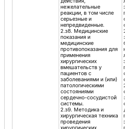
действия,
л
нежелательные
за
реакции, в том числе
п
серьезные и
с
непредвиденные.
с
2.з8. Медицинские
2.
показания и
э
медицинские
б
противопоказания для
н
применения
ле
хирургических
за
вмешательств у
п
пациентов с
с
заболеваниями и (или)
с
патологическими
2
состояниями
с
сердечно-сосудистой
э
системы.
с
2.з9. Методика и
д
хирургическая техника
п
проведения
за
хирургических
п