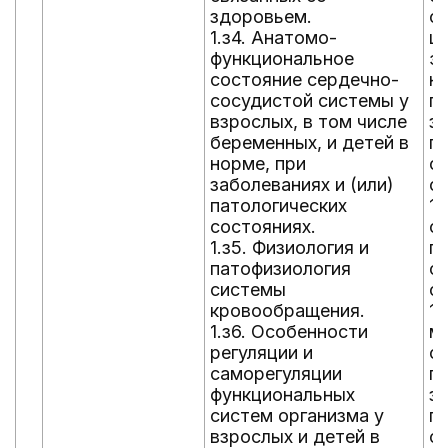
здоровьем.
с
1.з4. Анатомо-
ц
функциональное
э
состояние сердечно-
н
сосудистой системы у
п
взрослых, в том числе
за
беременных, и детей в
п
норме, при
с
заболеваниях и (или)
с
патологических
1.
состояниях.
с 
1.з5. Физиология и
п
патофизиология
с
системы
с
кровообращения.
1.
1.з6. Особенности
м
регуляции и
о
саморегуляции
п
функциональных
за
систем организма у
п
взрослых и детей в
с