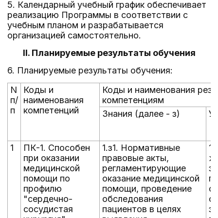
5. Календарный учебный график обеспечивает
реализацию Программы в соответствии с
учебным планом и разрабатывается
организацией самостоятельно.
II. Планируемые результаты обучения
6. Планируемые результаты обучения:
N
Коды и
Коды и наименования резу
п/
наименования
компетенциям
п
компетенций
Знания (далее - з)
Ум
1
ПК-1. Способен
1.з1. Нормативные
1.
при оказании
правовые акты,
ж
медицинской
регламентирующие
за
помощи по
оказание медицинской
п
профилю
помощи, проведение
с
"сердечно-
обследования
с
сосудистая
пациентов в целях
з