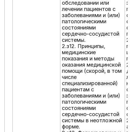
обследовании или
за
лечении пациентов с
п
заболеваниями и (или)
с
патологическими
с
состояниями
о
сердечно-сосудистой
п
системы.
2
2.з12. Принципы,
п
медицинские
ш
показания и методы
по
оказания медицинской
2.
помощи (скорой, в том
д
числе
л
специализированной)
н
пациентам с
со
заболеваниями и (или)
за
патологическими
п
состояниями
с
сердечно-сосудистой
с
системы в неотложной
2.
форме.
а