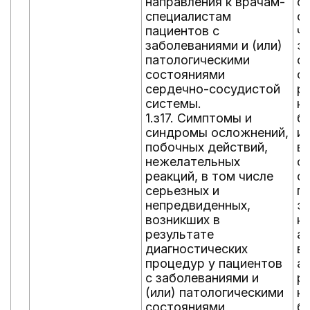
направления к врачам-
с
специалистам
с
пациентов с
ч
заболеваниями и (или)
э
патологическими
с
состояниями
о
сердечно-сосудистой
р
системы.
кл
1.з17. Симптомы и
б
синдромы осложнений,
и
побочных действий,
в
нежелательных
о
реакций, в том числе
о
серьезных и
га
непредвиденных,
э
возникших в
к
результате
а
диагностических
в
процедур у пациентов
а
с заболеваниями и
р
(или) патологическими
к
состояниями
б