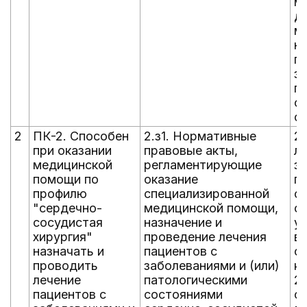
м
д
м
н
п
за
п
с
с
2
ПК-2. Способен
2.з1. Нормативные
2.
при оказании
правовые акты,
л
медицинской
регламентирующие
за
помощи по
оказание
п
профилю
специализированной
с
"сердечно-
медицинской помощи,
с
сосудистая
назначение и
у
хирургия"
проведение лечения
в
назначать и
пациентов с
о
проводить
заболеваниями и (или)
к
лечение
патологическими
2.
пациентов с
состояниями
с