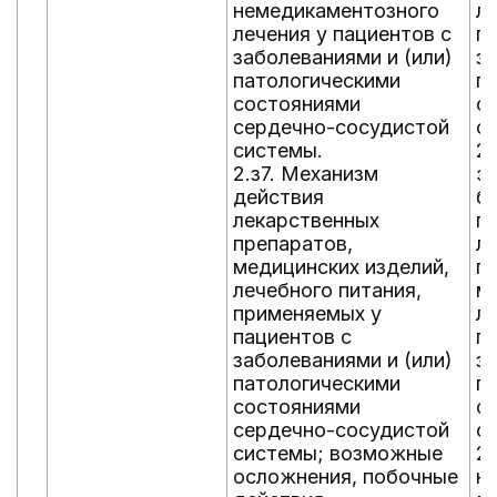
немедикаментозного
л
лечения у пациентов с
пр
заболеваниями и (или)
за
патологическими
п
состояниями
с
сердечно-сосудистой
с
системы.
2.
2.з7. Механизм
э
действия
б
лекарственных
п
препаратов,
л
медицинских изделий,
п
лечебного питания,
м
применяемых у
ле
пациентов с
п
заболеваниями и (или)
за
патологическими
п
состояниями
с
сердечно-сосудистой
с
системы; возможные
2.
осложнения, побочные
н