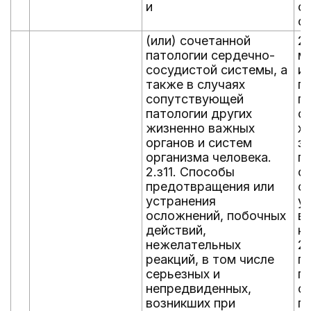
и
с
с
(или) сочетанной
2.
патологии сердечно-
м
сосудистой системы, а
и
также в случаях
п
сопутствующей
п
патологии других
с
жизненно важных
х
органов и систем
за
организма человека.
п
2.з11. Способы
с
предотвращения или
с
устранения
у
осложнений, побочных
в
действий,
к
нежелательных
2
реакций, в том числе
п
серьезных и
п
непредвиденных,
с
возникших при
п