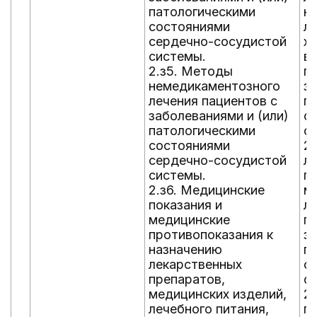
патологическими
н
состояниями
л
сердечно-сосудистой
х
системы.
в
2.з5. Методы
п
немедикаментозного
за
лечения пациентов с
п
заболеваниями и (или)
с
патологическими
с
состояниями
2.
сердечно-сосудистой
л
системы.
п
2.з6. Медицинские
м
показания и
л
медицинские
п
противопоказания к
за
назначению
п
лекарственных
с
препаратов,
с
медицинских изделий,
2
лечебного питания,
п