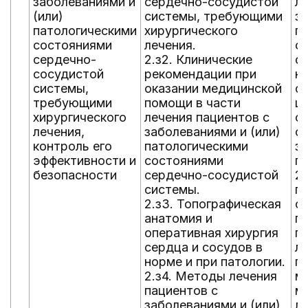
заболеваниями и
сердечно-сосудистой
л
(или)
системы, требующими
за
патологическими
хирургического
п
состояниями
лечения.
с
сердечно-
2.з2. Клинические
с
сосудистой
рекомендации при
н
системы,
оказании медицинской
с
требующими
помощи в части
ц
хирургического
лечения пациентов с
о
лечения,
заболеваниями и (или)
с
контроль его
патологическими
з
эффективности и
состояниями
п
безопасности
сердечно-сосудистой
2
системы.
п
2.з3. Топографическая
о
анатомия и
п
оперативная хирургия
п
сердца и сосудов в
л
норме и при патологии.
п
2.з4. Методы лечения
м
пациентов с
м
заболеваниями и (или)
ле