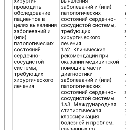
хирургия"
выявления
п
проводить
заболеваний и (или)
1.
обследование
патологических
а
пациентов в
состояний сердечно-
п
целях выявления
сосудистой системы,
п
заболеваний и
требующих
за
(или)
хирургического
п
патологических
лечения.
с
состояний
1.з2. Клинические
с
сердечно-
рекомендации при
з
сосудистой
оказании медицинской
п
системы,
помощи в части
1.
требующих
диагностики
к
хирургического
заболеваний и (или)
и
лечения
патологических
п
состояний сердечно-
за
сосудистой системы.
п
1.з3. Международная
с
статистическая
с
классификация
1.
болезней и проблем,
ф
связанных со
с