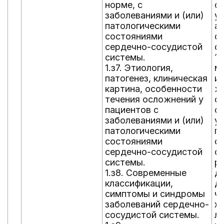
норме, с
с
заболеваниями и (или)
у
патологическими
а
состояниями
ф
сердечно-сосудистой
о
системы.
1.
1.з7. Этиология,
м
патогенез, клиническая
и
картина, особенности
ж
течения осложнений у
с
пациентов с
о
заболеваниями и (или)
у
патологическими
п
состояниями
ф
сердечно-сосудистой
о
системы.
р
1.з8. Современные
д
классификации,
д
симптомы и синдромы
ч
заболеваний сердечно-
х
сосудистой системы.
ле