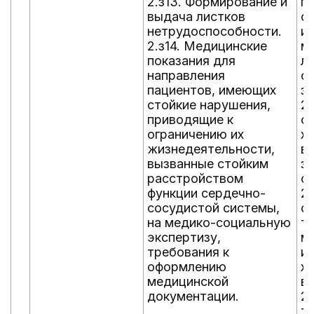
2.з13. Формирование и
п
выдача листков
о
нетрудоспособности.
и
2.з14. Медицинские
м
показания для
л
направления
с
пациентов, имеющих
з
стойкие нарушения,
2.
приводящие к
о
ограничению их
х
жизнедеятельности,
в
вызванные стойким
з
расстройством
с
функции сердечно-
2.
сосудистой системы,
о
на медико-социальную
т
экспертизу,
м
требования к
и
оформлению
х
медицинской
в
документации.
2.
т