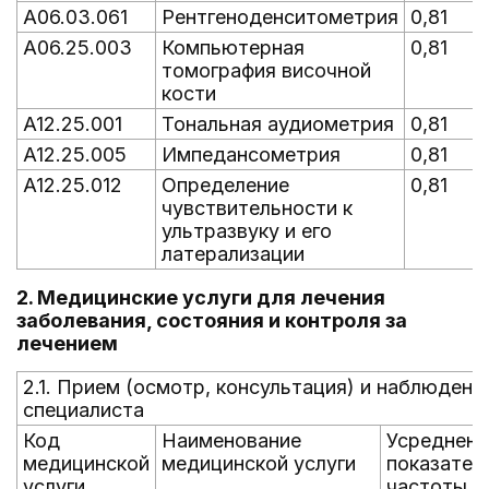
A06.03.061
Рентгеноденситометрия
0,81
A06.25.003
Компьютерная
0,81
томография височной
кости
A12.25.001
Тональная аудиометрия
0,81
A12.25.005
Импедансометрия
0,81
A12.25.012
Определение
0,81
чувствительности к
ультразвуку и его
латерализации
2. Медицинские услуги для лечения
заболевания, состояния и контроля за
лечением
2.1. Прием (осмотр, консультация) и наблюдени
специалиста
Код
Наименование
Усреднен
медицинской
медицинской услуги
показател
услуги
частоты