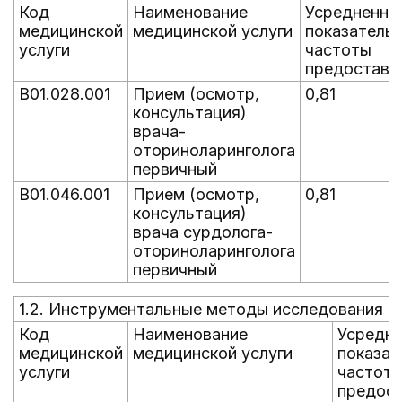
Код
Наименование
Усредненны
медицинской
медицинской услуги
показатель
услуги
частоты
предоставл
B01.028.001
Прием (осмотр,
0,81
консультация)
врача-
оториноларинголога
первичный
B01.046.001
Прием (осмотр,
0,81
консультация)
врача сурдолога-
оториноларинголога
первичный
1.2. Инструментальные методы исследования
Код
Наименование
Усредн
медицинской
медицинской услуги
показат
услуги
частот
предост