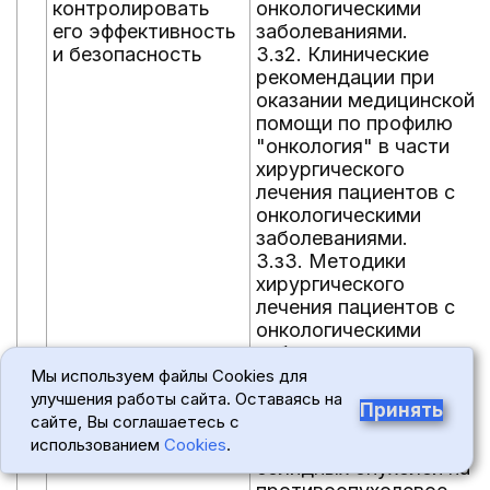
контролировать
онкологическими
его эффективность
заболеваниями.
и безопасность
3.з2. Клинические
рекомендации при
оказании медицинской
помощи по профилю
"онкология" в части
хирургического
лечения пациентов с
онкологическими
заболеваниями.
3.з3. Методики
хирургического
лечения пациентов с
онкологическими
заболеваниями.
3.з4. Основные методы
Мы используем файлы Cookies для
оценки эффективности
улучшения работы сайта. Оставаясь на
Принять
(действующие
сайте, Вы соглашаетесь с
критерии ответа
использованием
Cookies
.
солидных опухолей на