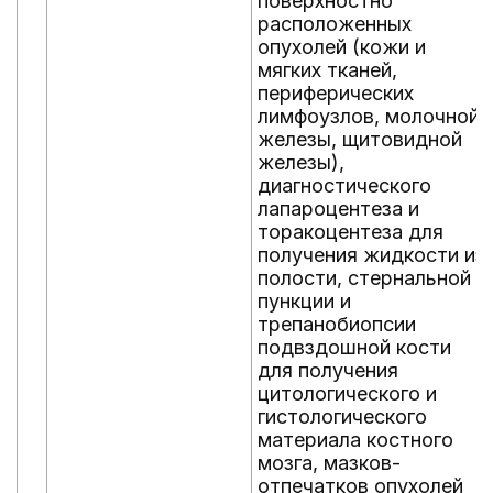
поверхностно
расположенных
опухолей (кожи и
мягких тканей,
периферических
лимфоузлов, молочной
железы, щитовидной
железы),
диагностического
лапароцентеза и
торакоцентеза для
получения жидкости из
полости, стернальной
пункции и
трепанобиопсии
подвздошной кости
для получения
цитологического и
гистологического
материала костного
мозга, мазков-
отпечатков опухолей