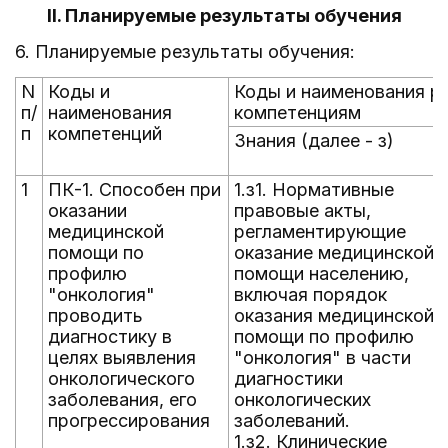
II. Планируемые результаты обучения
6. Планируемые результаты обучения:
N
Коды и
Коды и наименования р
п/
наименования
компетенциям
п
компетенций
Знания (далее - з)
1
ПК-1. Способен при
1.з1. Нормативные
оказании
правовые акты,
медицинской
регламентирующие
помощи по
оказание медицинской
профилю
помощи населению,
"онкология"
включая порядок
проводить
оказания медицинской
диагностику в
помощи по профилю
целях выявления
"онкология" в части
онкологического
диагностики
заболевания, его
онкологических
прогрессирования
заболеваний.
1.з2. Клинические