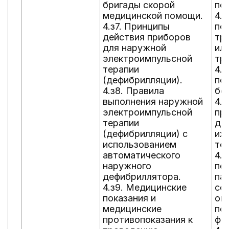
бригады скорой
по
медицинской помощи.
4.у
4.з7. Принципы
по
действия приборов
тр
для наружной
ил
электроимпульсной
тр
терапии
4.
(дефибрилляции).
по
4.з8. Правила
бе
выполнения наружной
4.у
электроимпульсной
пр
терапии
ды
(дефибрилляции) с
их
использованием
те
автоматического
4.
наружного
пе
дефибриллятора.
па
4.з9. Медицинские
со
показания и
ок
медицинские
по
противопоказания к
фо