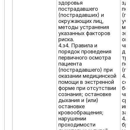
здоровья
зд
пострадавшего
по
(пострадавших) и
(п
окружающих лиц,
уч
методы устранения
ме
указанных факторов
эк
риска.
ок
4.з4. Правила и
чи
порядок проведения
до
первичного осмотра
тр
пациента
по
(пострадавшего) при
(п
оказании медицинской
4.
помощи в экстренной
со
форме при отсутствии
бе
сознания; остановке
чи
дыхания и (или)
ср
остановке
ин
кровообращения;
за
нарушении
4.
проходимости
бр