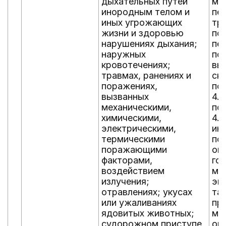
дыхательных путей
ме
инородным телом и
пе
иных угрожающих
тр
жизни и здоровью
по
нарушениях дыхания;
пе
наружных
по
кровотечениях;
вы
травмах, ранениях и
ск
поражениях,
по
вызванных
4.у
механическими,
по
химическими,
4.у
электрическими,
ин
термическими
по
поражающими
ок
факторами,
го
воздействием
ме
излучения;
эк
отравлениях; укусах
та
или ужаливаниях
пр
ядовитых животных;
ме
судорожном приступе,
ок