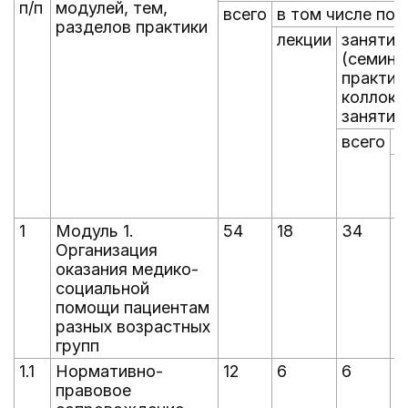
п/п
модулей, тем,
всего
в том числе по
разделов практики
лекции
занятия
(семина
практик
коллокв
занятия
всего
в
п
п
1
Модуль 1.
54
18
34
3
Организация
оказания медико-
социальной
помощи пациентам
разных возрастных
групп
1.1
Нормативно-
12
6
6
6
правовое