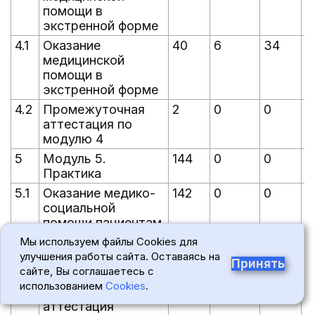
помощи в
экстренной форме
4.1
Оказание
40
6
34
0
медицинской
помощи в
экстренной форме
4.2
Промежуточная
2
0
0
0
аттестация по
модулю 4
5
Модуль 5.
144
0
0
0
Практика
5.1
Оказание медико-
142
0
0
0
социальной
помощи пациентам
5.2
Мы используем файлы Cookies для
Промежуточная
2
0
0
0
улучшения работы сайта. Оставаясь на
аттестация по
Принять
сайте, Вы соглашаетесь с
модулю 5
использованием
Cookies
.
6
Итоговая
6
0
0
0
аттестация