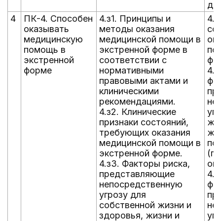
де
4
ПК-4. Способен
4.з1. Принципы и
4.у
оказывать
методы оказания
со
медицинскую
медицинской помощи в
ок
помощь в
экстренной форме в
по
экстренной
соответствии с
фо
форме
нормативными
4.
правовыми актами и
фа
клиническими
пр
рекомендациями.
не
4.з2. Клинические
уг
признаки состояний,
жи
требующих оказания
жи
медицинской помощи в
по
экстренной форме.
(п
4.з3. Факторы риска,
ок
представляющие
4.у
непосредственную
фа
угрозу для
пр
собственной жизни и
не
здоровья, жизни и
уг