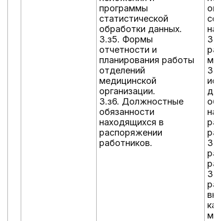
программы
ок
статистической
со
обработки данных.
на
3.з5. Формы
3.
отчетности и
ра
планирования работы
ме
отделений
3.у
медицинской
ис
организации.
до
3.з6. Должностные
об
обязанности
на
находящихся в
ра
распоряжении
ра
работников.
3.у
ра
ра
3.
ра
вн
ка
ме