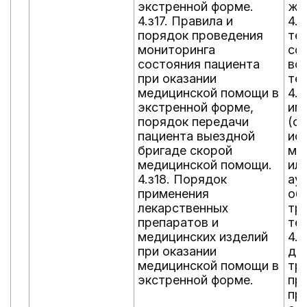
экстренной форме.
жи
4.з17. Правила и
4.
порядок проведения
те
мониторинга
со
состояния пациента
во
при оказании
те
медицинской помощи в
4.
экстренной форме,
им
порядок передачи
(о
пациента выездной
ис
бригаде скорой
ме
медицинской помощи.
ил
4.з18. Порядок
ау
применения
об
лекарственных
тр
препаратов и
тел
медицинских изделий
4.
при оказании
до
медицинской помощи в
тр
экстренной форме.
пр
пр