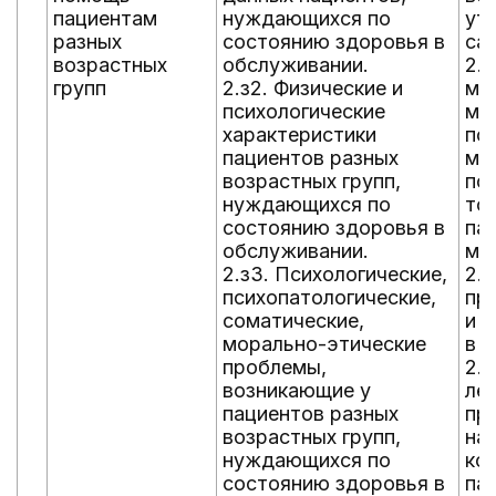
пациентам
нуждающихся по
ут
разных
состоянию здоровья в
са
возрастных
обслуживании.
2.
групп
2.з2. Физические и
ме
психологические
ма
характеристики
по
пациентов разных
ме
возрастных групп,
по
нуждающихся по
то
состоянию здоровья в
па
обслуживании.
ме
2.з3. Психологические,
2.
психопатологические,
пр
соматические,
и 
морально-этические
в п
проблемы,
2.
возникающие у
ле
пациентов разных
пр
возрастных групп,
на
нуждающихся по
ко
состоянию здоровья в
па