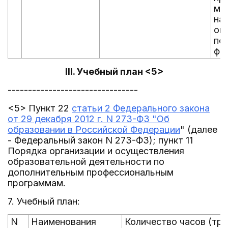
ме
на
ок
по
фо
III. Учебный план <5>
--------------------------------
<5> Пункт 22
статьи 2 Федерального закона
от 29 декабря 2012 г. N 273-ФЗ "Об
образовании в Российской Федерации
" (далее
- Федеральный закон N 273-ФЗ); пункт 11
Порядка организации и осуществления
образовательной деятельности по
дополнительным профессиональным
программам.
7. Учебный план:
N
Наименования
Количество часов (тр