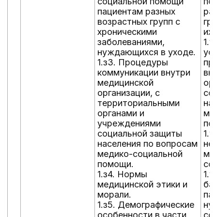
социальной помощи
по
пациентам разных
ра
возрастных групп с
гру
хроническими
их
заболеваниями,
1.
нуждающихся в уходе.
ус
1.з3. Процедуры
пр
коммуникации внутри
вн
медицинской
ор
организации, с
со
территориальными
на
органами и
ме
учреждениями
по
социальной защиты
1.
населения по вопросам
не
медико-социальной
ме
помощи.
со
1.з4. Нормы
1.у
медицинской этики и
ба
морали.
па
1.з5. Демографические
ну
особенности в части
со