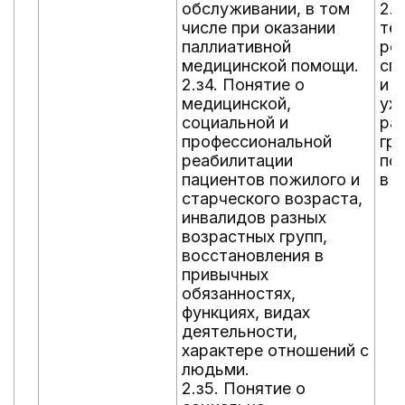
обслуживании, в том
2.
числе при оказании
те
паллиативной
ре
медицинской помощи.
сп
2.з4. Понятие о
и 
медицинской,
ух
социальной и
ра
профессиональной
гр
реабилитации
по
пациентов пожилого и
в 
старческого возраста,
инвалидов разных
возрастных групп,
восстановления в
привычных
обязанностях,
функциях, видах
деятельности,
характере отношений с
людьми.
2.з5. Понятие о