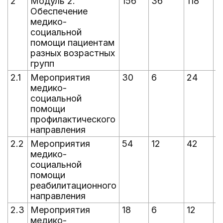
2
Модуль 2.
156
36
118
1
Обеспечение
медико-
социальной
помощи пациентам
разных возрастных
групп
2.1
Мероприятия
30
6
24
2
медико-
социальной
помощи
профилактического
направления
2.2
Мероприятия
54
12
42
4
медико-
социальной
помощи
реабилитационного
направления
2.3
Мероприятия
18
6
12
1
медико-