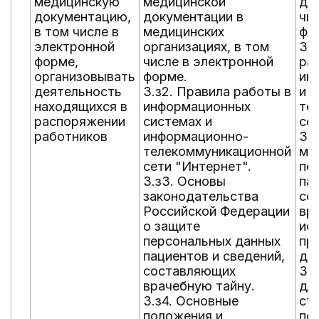
медицинскую
медицинской
до
документацию,
документации в
чи
в том числе в
медицинских
фо
электронной
организациях, в том
3.
форме,
числе в электронной
ра
организовывать
форме.
ин
деятельность
3.з2. Правила работы в
и 
находящихся в
информационных
те
распоряжении
системах и
се
работников
информационно-
3.
телекоммуникационной
ме
сети "Интернет".
пе
3.з3. Основы
па
законодательства
со
Российской Федерации
вр
о защите
ис
персональных данных
пр
пациентов и сведений,
де
составляющих
3.
врачебную тайну.
дл
3.з4. Основные
ст
положения и
по