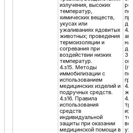
излучения, высоких
ре
температур,
по
химических веществ,
пр
укусах или
ды
ужаливаниях ядовитых
4.у
животных; проведения
ав
термоизоляции и
на
согревания при
де
воздействии низких
3.
температур.
ок
4.з15. Методы
(г
иммобилизации с
по
использованием
гру
медицинских изделий и
4.
подручных средств.
же
4.з16. Правила
4.
использования
тр
средств
из
индивидуальной
те
защиты при оказании
ве
медицинской помощи в
уж