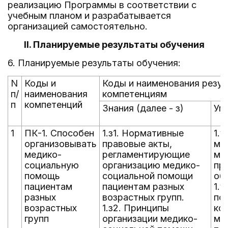
реализацию Программы в соответствии с
учебным планом и разрабатывается
организацией самостоятельно.
II. Планируемые результаты обучения
6. Планируемые результаты обучения:
N
Коды и
Коды и наименования резу
п/
наименования
компетенциям
п
компетенций
Знания (далее - з)
Уме
1
ПК-1. Способен
1.з1. Нормативные
1.
организовывать
правовые акты,
ме
медико-
регламентирующие
мо
социальную
организацию медико-
пр
помощь
социальной помощи
об
пациентам
пациентам разных
1.у
разных
возрастных групп.
пс
возрастных
1.з2. Принципы
ко
групп
организации медико-
ме