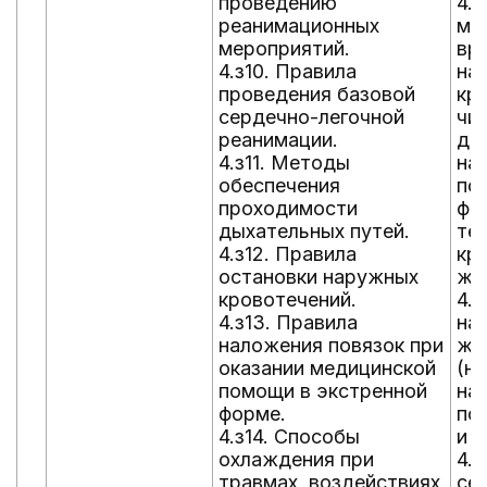
проведению
4.
реанимационных
ме
мероприятий.
вр
4.з10. Правила
на
проведения базовой
кр
сердечно-легочной
чи
реанимации.
да
4.з11. Методы
на
обеспечения
пов
проходимости
фи
дыхательных путей.
те
4.з12. Правила
кр
остановки наружных
жг
кровотечений.
4.
4.з13. Правила
на
наложения повязок при
жи
оказании медицинской
(на
помощи в экстренной
на
форме.
по
4.з14. Способы
и о
охлаждения при
4.
травмах, воздействиях
се