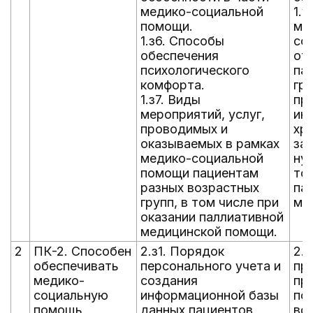
медико-социальной
1.у
помощи.
ме
1.з6. Способы
со
обеспечения
от
психологического
па
комфорта.
гр
1.з7. Виды
пр
мероприятий, услуг,
ин
проводимых и
хр
оказываемых в рамках
за
медико-социальной
ну
помощи пациентам
то
разных возрастных
па
групп, в том числе при
ме
оказании паллиативной
медицинской помощи.
2
ПК-2. Способен
2.з1. Порядок
2.
обеспечивать
персонального учета и
пр
медико-
создания
пр
социальную
информационной базы
по
помощь
данных пациентов,
во