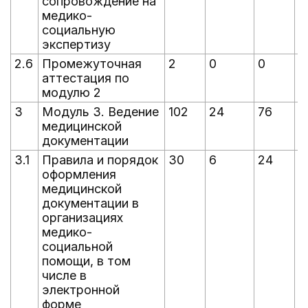
сопровождение на
медико-
социальную
экспертизу
2.6
Промежуточная
2
0
0
0
аттестация по
модулю 2
3
Модуль 3. Ведение
102
24
76
7
медицинской
документации
3.1
Правила и порядок
30
6
24
2
оформления
медицинской
документации в
организациях
медико-
социальной
помощи, в том
числе в
электронной
форме