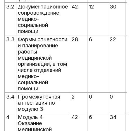
3.2
Документационное
42
12
30
3
сопровождение
медико-
социальной
помощи
3.3
Формы отчетности
28
6
22
2
и планирование
работы
медицинской
организации, в том
числе отделений
медико-
социальной
помощи
3.4
Промежуточная
2
0
0
0
аттестация по
модулю 3
4
Модуль 4.
42
6
34
0
Оказание
медицинской