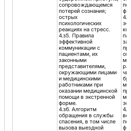
сопровождающемся
по
потерей сознания;
фо
острых
4.
психологических
эф
реакциях на стресс.
ко
4.з5. Правила
па
эффективной
за
коммуникации с
пр
пациентами, их
ок
законными
ме
представителями,
ра
окружающими лицами
чи
и медицинскими
бр
работниками при
ме
оказании медицинской
пр
помощи в экстренной
ме
форме.
эк
4.з6. Алгоритм
4.у
обращения в службы
во
спасения, в том числе
по
вызова выездной
фа