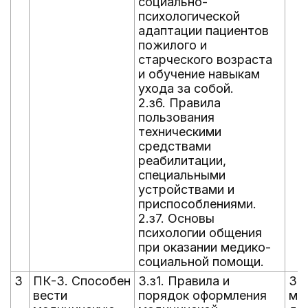
социально-
психологической
адаптации пациентов
пожилого и
старческого возраста
и обучение навыкам
ухода за собой.
2.з6. Правила
пользования
техническими
средствами
реабилитации,
специальными
устройствами и
приспособлениями.
2.з7. Основы
психологии общения
при оказании медико-
социальной помощи.
3
ПК-3. Способен
3.з1. Правила и
3.у
вести
порядок оформления
ме