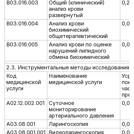
B03.016.003
Общий (клинический)
0,26
анализ крови
развернутый
B03.016.004
Анализ крови
0,02
биохимический
общетерапевтический
B03.016.005
Анализ крови по оценке
0,02
нарушений липидного
обмена биохимический
2.3. Инструментальные методы исследования
Код
Наименование
Уср
медицинской
медицинской услуги
пока
услуги
час
пре
A02.12.002.001
Суточное
0,00
мониторирование
артериального давления
A03.08.001
Ларингоскопия
0,00
A03.08.001.001
Видеоларингоскопия
0,00