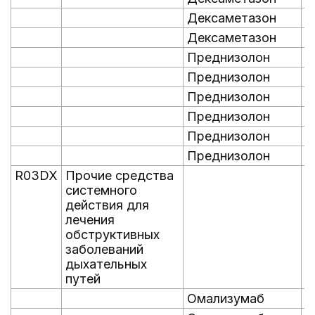
Дексаметазон
0
Дексаметазон
0
Преднизолон
0
Преднизолон
0
Преднизолон
0
Преднизолон
0
Преднизолон
0
Преднизолон
0
R03DX
Прочие средства
системного
действия для
лечения
обструктивных
заболеваний
дыхательных
путей
Омализумаб
0