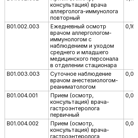
консультация) врача
аллерголога-иммунолога
повторный
B01.002.003
Ежедневный осмотр
0,16
врачом аллергологом-
иммунологом с
наблюдением и уходом
среднего и младшего
медицинского персонала
в отделении стационара
B01.003.003
Суточное наблюдение
0,00
врачом анестезиологом-
реаниматологом
B01.004.001
Прием (осмотр,
0,00
консультация) врача-
гастроэнтеролога
первичный
B01.004.002
Прием (осмотр,
0,00
консультация) врача-
гастроэнтеролога