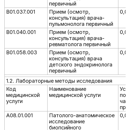
первичный
B01.037.001
Прием (осмотр,
0,0
консультация) врача-
пульмонолога первичный
B01.040.001
Прием (осмотр,
0,0
консультация) врача-
ревматолога первичный
B01.058.003
Прием (осмотр,
0,0
консультация) врача
детского эндокринолога
первичный
1.2. Лабораторные методы исследования
Код
Наименование
Уср
медицинской
медицинской услуги
пок
услуги
час
пре
A08.01.001
Патолого-анатомическое
0,0
исследование
биопсийного