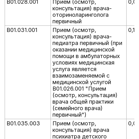
B01.028.001
Прием (осмотр,
0,0
консультация) врача-
оториноларинголога
первичный
B01.031.001
Прием (осмотр,
0,1
консультация) врача-
педиатра первичный (при
оказании медицинской
помощи в амбулаторных
условиях медицинская
услуга является
взаимозаменяемой с
медицинской услугой
B01.026.001 "Прием
(осмотр, консультация)
врача общей практики
(семейного врача)
первичный")
B01.035.003
Прием (осмотр,
0,0
консультация) врача
психиатра детского