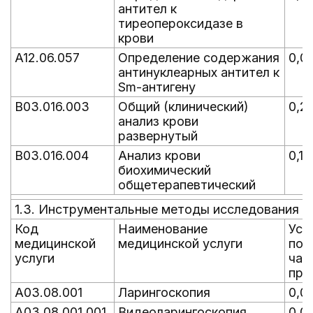
антител к
тиреопероксидазе в
крови
A12.06.057
Определение содержания
0,0
антинуклеарных антител к
Sm-антигену
B03.016.003
Общий (клинический)
0,2
анализ крови
развернутый
B03.016.004
Анализ крови
0,18
биохимический
общетерапевтический
1.3. Инструментальные методы исследования
Код
Наименование
Уср
медицинской
медицинской услуги
пок
услуги
час
пре
A03.08.001
Ларингоскопия
0,0
A03.08.001.001
Видеоларингоскопия
0,0