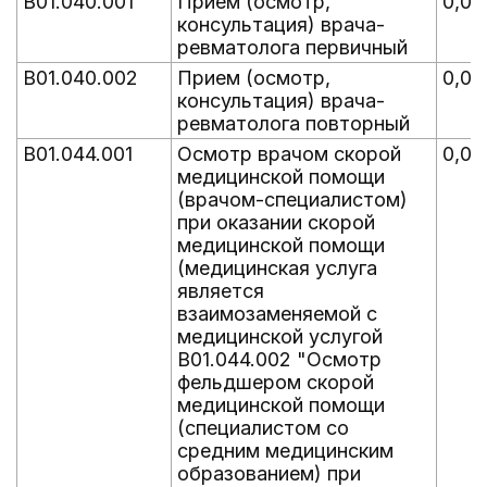
B01.040.001
Прием (осмотр,
0,00
консультация) врача-
ревматолога первичный
B01.040.002
Прием (осмотр,
0,00
консультация) врача-
ревматолога повторный
B01.044.001
Осмотр врачом скорой
0,06
медицинской помощи
(врачом-специалистом)
при оказании скорой
медицинской помощи
(медицинская услуга
является
взаимозаменяемой с
медицинской услугой
B01.044.002 "Осмотр
фельдшером скорой
медицинской помощи
(специалистом со
средним медицинским
образованием) при