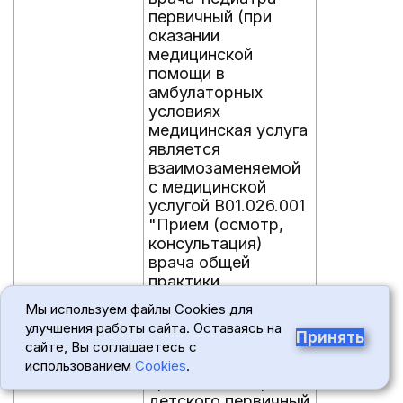
первичный (при
оказании
медицинской
помощи в
амбулаторных
условиях
медицинская услуга
является
взаимозаменяемой
с медицинской
услугой B01.026.001
"Прием (осмотр,
консультация)
врача общей
практики
(семейного врача)
Мы используем файлы Cookies для
первичный")
улучшения работы сайта. Оставаясь на
Принять
B01.035.003
Прием (осмотр,
0,037
сайте, Вы соглашаетесь с
консультация)
использованием
Cookies
.
врача психиатра
детского первичный