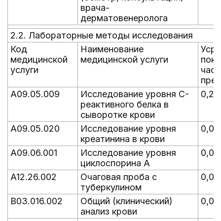
врача-
дерматовенеролога
2.2. Лабораторные методы исследования
Код
Наименование
Уср
медицинской
медицинской услуги
пока
услуги
час
пре
A09.05.009
Исследование уровня C-
0,26
реактивного белка в
сыворотке крови
A09.05.020
Исследование уровня
0,02
креатинина в крови
A09.06.001
Исследование уровня
0,00
циклоспорина A
A12.26.002
Очаговая проба с
0,02
туберкулином
B03.016.002
Общий (клинический)
0,02
анализ крови