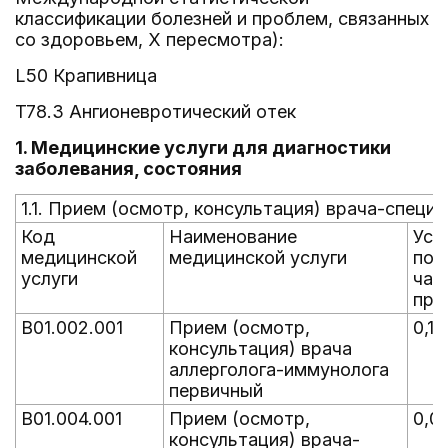
классификации болезней и проблем, связанных
со здоровьем, X пересмотра):
L50 Крапивница
T78.3 Ангионевротический отек
1. Медицинские услуги для диагностики
заболевания, состояния
1.1. Прием (осмотр, консультация) врача-специ
Код
Наименование
Уср
медицинской
медицинской услуги
пок
услуги
час
пре
B01.002.001
Прием (осмотр,
0,1
консультация) врача
аллерголога-иммунолога
первичный
B01.004.001
Прием (осмотр,
0,0
консультация) врача-