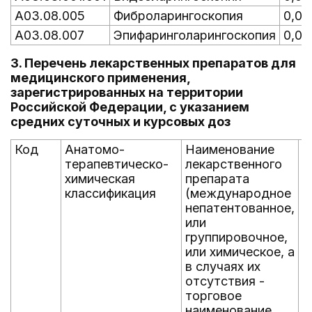
A03.08.005
Фиброларингоскопия
0,00
A03.08.007
Эпифаринголарингоскопия
0,00
3. Перечень лекарственных препаратов для
медицинского применения,
зарегистрированных на территории
Российской Федерации, с указанием
средних суточных и курсовых доз
Код
Анатомо-
Наименование
У
терапевтическо-
лекарственного
п
химическая
препарата
ч
классификация
(международное
п
непатентованное,
или
группировочное,
или химическое, а
в случаях их
отсутствия -
торговое
наименование