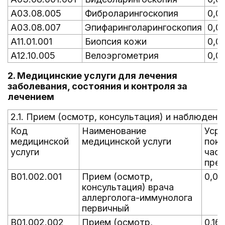
A03.08.005
Фиброларингоскопия
0,0
A03.08.007
Эпифаринголарингоскопия
0,0
A11.01.001
Биопсия кожи
0,0
A12.10.005
Велоэргометрия
0,0
2. Медицинские услуги для лечения
заболевания, состояния и контроля за
лечением
2.1. Прием (осмотр, консультация) и наблюдени
Код
Наименование
Уср
медицинской
медицинской услуги
пока
услуги
час
пре
B01.002.001
Прием (осмотр,
0,07
консультация) врача
аллерголога-иммунолога
первичный
B01.002.002
Прием (осмотр,
0,16