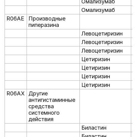
Омализумаб
0
Омализумаб
0
R06AE
Производные
пиперазина
Левоцетиризин
0
Левоцетиризин
0
Левоцетиризин
0
Цетиризин
0
Цетиризин
0
Цетиризин
0
Цетиризин
0
R06AX
Другие
антигистаминные
средства
системного
действия
Биластин
0
Биластин
0