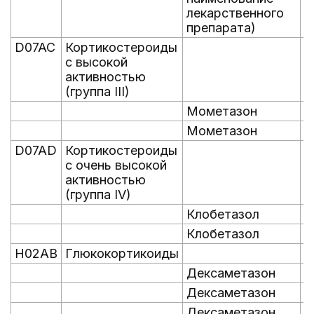
лекарственного
препарата)
D07AC
Кортикостероиды
с высокой
активностью
(группа III)
Мометазон
0
Мометазон
0
D07AD
Кортикостероиды
с очень высокой
активностью
(группа IV)
Клобетазол
0
Клобетазол
0
H02AB
Глюкокортикоиды
Дексаметазон
0
Дексаметазон
0
Дексаметазон
0