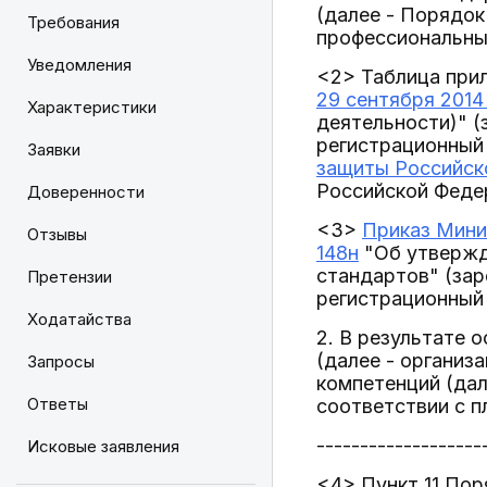
(далее - Порядо
Требования
профессиональны
Уведомления
<2> Таблица при
29 сентября 2014 
Характеристики
деятельности)" (
регистрационный
Заявки
защиты Российско
Российской Федер
Доверенности
<3>
Приказ Мини
Отзывы
148н
"Об утвержд
стандартов" (зар
Претензии
регистрационный
Ходатайства
2. В результате
(далее - организ
Запросы
компетенций (дал
Ответы
соответствии с 
-------------------
Исковые заявления
<4> Пункт 11 По