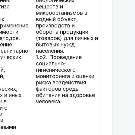
ния.
биологических
тиза
веществ и
микроорганизмов в
ых
водный объект,
применение
производств и
имости
оборота продукции
етодов.
(товаров) для личных и
ление
бытовых нужд
 санитарно-
населения.
ических
1.о2. Проведение
социально-
й,
гигиенического
й,
мониторинга и оценки
риска воздействия
ческих,
факторов среды
х и иных
обитания на здоровье
к в
человека.
и с
и
и,
енными