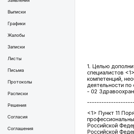
Заявления
Выписки
Графики
Жалобы
Записки
Листы
1. Целью дополн
Письма
специалистов <1
компетенций, не
Протоколы
деятельности по 
- 02 Здравоохран
Расписки
-------------------
Решения
<1> Пункт 11 Пор
Согласия
профессиональны
Российской Федер
Соглашения
Российской Федер