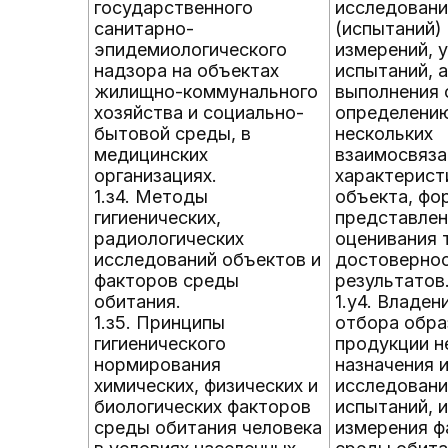
государственного
исследовани
санитарно-
(испытаний) 
эпидемиологического
измерений, 
надзора на объектах
испытаний, 
жилищно-коммунального
выполнения 
хозяйства и социально-
определению
бытовой среды, в
нескольких
медицинских
взаимосвяза
организациях.
характерист
1.з4. Методы
объекта, фо
гигиенических,
представлен
радиологических
оценивания 
исследований объектов и
достоверно
факторов среды
результатов
обитания.
1.у4. Владе
1.з5. Принципы
отбора обра
гигиенического
продукции н
нормирования
назначения 
химических, физических и
исследовани
биологических факторов
испытаний, 
среды обитания человека
измерения ф