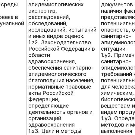
 среды
эпидемиологических
документов 
экспертиз,
наличия фак
овека в
расследований,
представля
унальной
обследований,
потенциаль
исследований, испытаний
опасность, 
и иных видов оценок.
санитарно-
1.з2. Законодательство
эпидемиоло
Российской Федерации в
ситуации.
области
1.у2. Приме
здравоохранения,
санитарно-
обеспечения санитарно-
эпидемиолог
эпидемиологического
требований 
благополучия населения,
потенциальн
нормативные правовые
для человек
акты Российской
химическим,
Федерации,
биологическ
определяющие
веществам 
деятельность органов и
видам проду
организаций
1.у3. Опред
здравоохранения
методов и м
1.з3. Цели и методы
выполнения