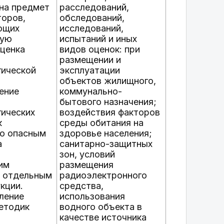
на предмет
расследований,
торов,
обследований,
ющих
исследований,
ную
испытаний и иных
оценка
видов оценок: при
размещении и
гической
эксплуатации
объектов жилищного,
нение
коммунально-
бытового назначения;
ических
воздействия факторов
к
среды обитания на
о опасным
здоровье населения;
а
санитарно-защитных
зон, условий
им
размещения
и отдельным
радиоэлектронного
кции.
средства,
еление
использования
етодик
водного объекта в
качестве источника