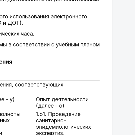
ого использования электронного
О и ДОТ).
ческих часа.
мы в соответствии с учебным планом
чения
чения, соответствующих
е - у)
Опыт деятельности
(далее - о)
 полноты
1.о1. Проведение
нных
санитарно-
)
эпидемиологических
и
экспертиз,