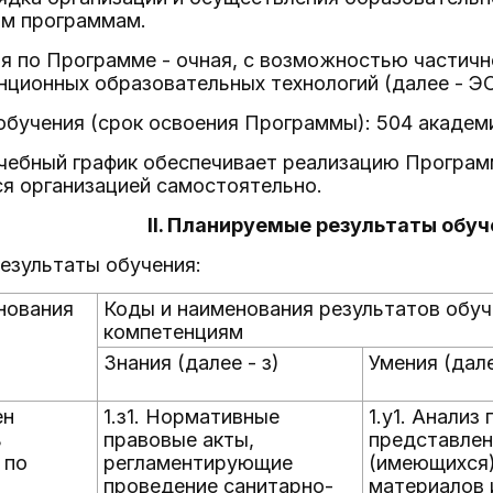
м программам.
я по Программе - очная, с возможностью частичн
нционных образовательных технологий (далее - Э
обучения (срок освоения Программы): 504 академи
учебный график обеспечивает реализацию Програм
я организацией самостоятельно.
II. Планируемые результаты обу
езультаты обучения:
нования
Коды и наименования результатов обу
компетенциям
Знания (далее - з)
Умения (дале
ен
1.з1. Нормативные
1.у1. Анализ
ь
правовые акты,
представле
 по
регламентирующие
(имеющихся
проведение санитарно-
материалов 