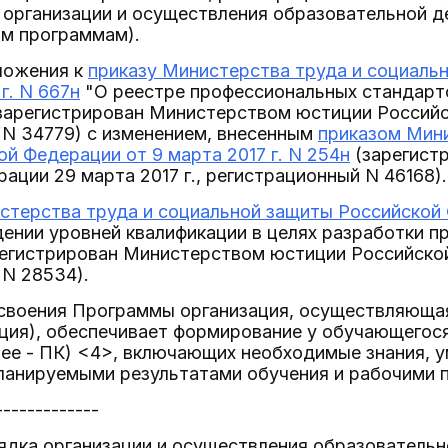
к организации и осуществления образовательной 
м программам).
ложения к
приказу Министерства труда и социаль
г. N 667н
"О реестре профессиональных стандарт
зарегистрирован Министерством юстиции Российск
 N 34779) с изменением, внесенным
приказом Мини
й Федерации от 9 марта 2017 г. N 254н
(зарегист
ации 29 марта 2017 г., регистрационный N 46168).
стерства труда и социальной защиты Российской Ф
ении уровней квалификации в целях разработки п
егистрирован Министерством юстиции Российской 
 N 28534).
 освоения Программы организация, осуществляющ
ация), обеспечивает формирование у обучающегос
ее - ПК) <4>, включающих необходимые знания, у
планируемыми результатами обучения и рабочими 
-------------
рядка организации и осуществления образователь