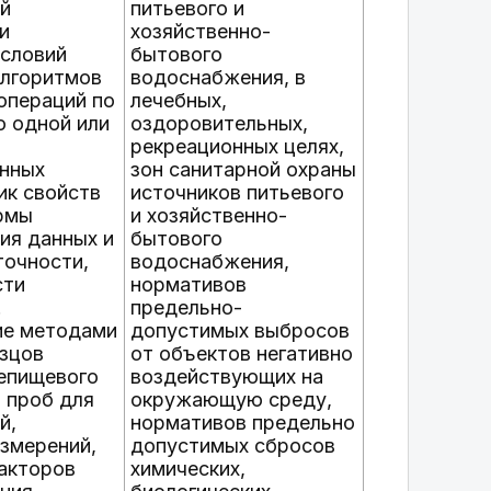
й
питьевого и
и
хозяйственно-
условий
бытового
алгоритмов
водоснабжения, в
операций по
лечебных,
 одной или
оздоровительных,
рекреационных целях,
нных
зон санитарной охраны
ик свойств
источников питьевого
рмы
и хозяйственно-
ия данных и
бытового
точности,
водоснабжения,
сти
нормативов
.
предельно-
ние методами
допустимых выбросов
зцов
от объектов негативно
епищевого
воздействующих на
и проб для
окружающую среду,
й,
нормативов предельно
измерений,
допустимых сбросов
акторов
химических,