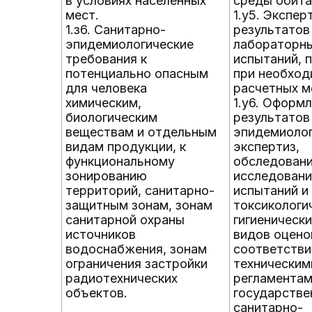
в условиях населенных
среды обита
мест.
1.у5. Экспер
1.з6. Санитарно-
результатов
эпидемиологические
лабораторн
требования к
испытаний, 
потенциально опасным
при необход
для человека
расчетных м
химическим,
1.у6. Оформ
биологическим
результатов
веществам и отдельным
эпидемиолог
видам продукции, к
экспертиз,
функциональному
обследовани
зонированию
исследовани
территорий, санитарно-
испытаний и
защитным зонам, зонам
токсикологи
санитарной охраны
гигиенически
источников
видов оцено
водоснабжения, зонам
соответстви
ограничения застройки
техническим
радиотехнических
регламентам
объектов.
государств
санитарно-