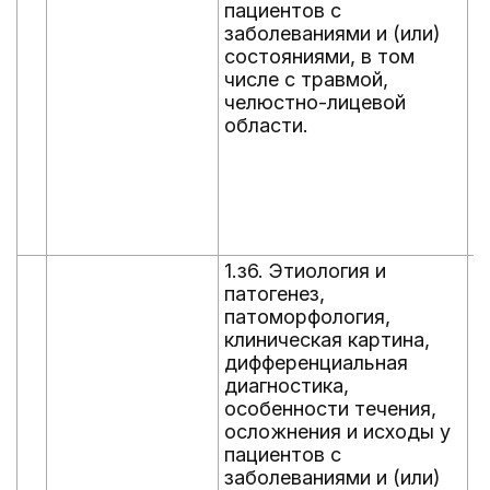
пациентов с
а
заболеваниями и (или)
ф
состояниями, в том
о
числе с травмой,
1
челюстно-лицевой
а
области.
о
з
с
ч
ч
о
1.з6. Этиология и
1
патогенез,
п
патоморфология,
и
клиническая картина,
о
дифференциальная
п
диагностика,
з
особенности течения,
с
осложнения и исходы у
ч
пациентов с
ч
заболеваниями и (или)
о