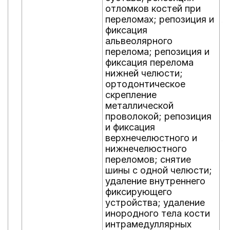
отломков костей при
с
переломах; репозиция и
л
фиксация
п
альвеолярного
р
перелома; репозиция и
п
фиксация перелома
р
нижней челюсти;
р
ортодонтическое
п
скрепление
к
металлической
о
проволокой; репозиция
ж
и фиксация
с
верхнечелюстного и
л
нижнечелюстного
с
переломов; снятие
о
шины с одной челюсти;
ж
удаление внутреннего
о
фиксирующего
ж
устройства; удаление
о
инородного тела кости
ж
интрамедуллярных
р