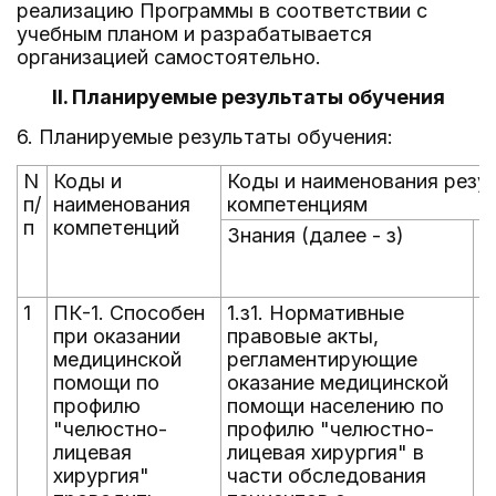
реализацию Программы в соответствии с
учебным планом и разрабатывается
организацией самостоятельно.
II. Планируемые результаты обучения
6. Планируемые результаты обучения:
N
Коды и
Коды и наименования резу
п/
наименования
компетенциям
п
компетенций
Знания (далее - з)
У
1
ПК-1. Способен
1.з1. Нормативные
1
при оказании
правовые акты,
а
медицинской
регламентирующие
а
помощи по
оказание медицинской
п
профилю
помощи населению по
з
"челюстно-
профилю "челюстно-
с
лицевая
лицевая хирургия" в
ч
хирургия"
части обследования
ч