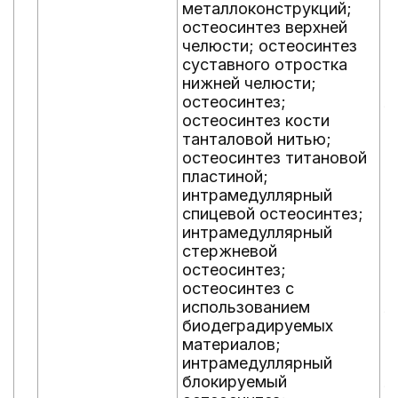
металлоконструкций;
п
остеосинтез верхней
к
челюсти; остеосинтез
о
суставного отростка
ж
нижней челюсти;
с
остеосинтез;
л
остеосинтез кости
и
танталовой нитью;
м
остеосинтез титановой
т
пластиной;
р
интрамедуллярный
у
спицевой остеосинтез;
д
интрамедуллярный
з
стержневой
м
остеосинтез;
у
остеосинтез с
д
использованием
л
биодеградируемых
р
материалов;
н
интрамедуллярный
п
блокируемый
л