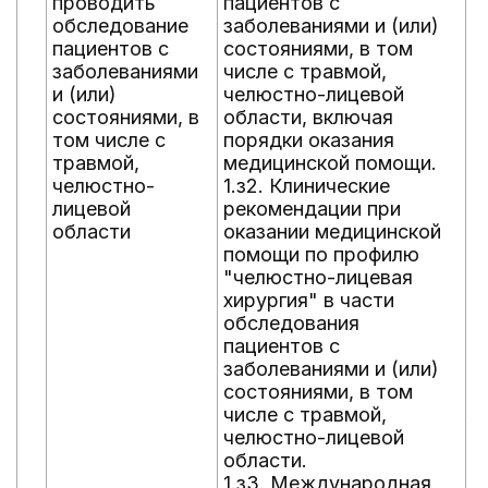
проводить
пациентов с
о
обследование
заболеваниями и (или)
п
пациентов с
состояниями, в том
1
заболеваниями
числе с травмой,
а
и (или)
челюстно-лицевой
п
состояниями, в
области, включая
п
том числе с
порядки оказания
з
травмой,
медицинской помощи.
с
челюстно-
1.з2. Клинические
ч
лицевой
рекомендации при
ч
области
оказании медицинской
о
помощи по профилю
п
"челюстно-лицевая
1
хирургия" в части
к
обследования
и
пациентов с
з
заболеваниями и (или)
с
состояниями, в том
т
числе с травмой,
л
челюстно-лицевой
1
области.
ф
1.з3. Международная
с