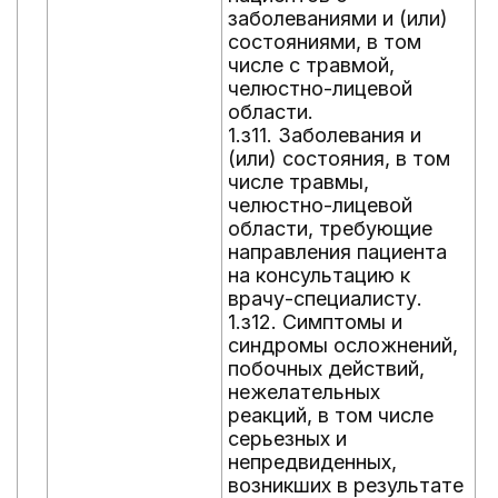
заболеваниями и (или)
ч
состояниями, в том
о
числе с травмой,
1
челюстно-лицевой
н
области.
н
1.з11. Заболевания и
с
(или) состояния, в том
с
числе травмы,
с
челюстно-лицевой
ч
области, требующие
ч
направления пациента
о
на консультацию к
1
врачу-специалисту.
п
1.з12. Симптомы и
з
синдромы осложнений,
с
побочных действий,
ч
нежелательных
ч
реакций, в том числе
о
серьезных и
к
непредвиденных,
с
возникших в результате
1