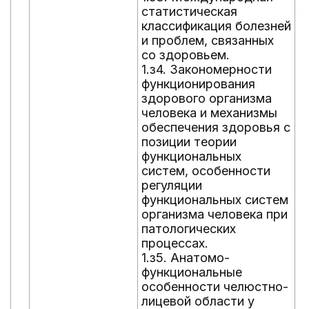
статистическая
л
классификация болезней
п
и проблем, связанных
з
со здоровьем.
с
1.з4. Закономерности
ч
функционирования
ч
здорового организма
о
человека и механизмы
1
обеспечения здоровья с
с
позиции теории
с
функциональных
ч
систем, особенности
ч
регуляции
о
функциональных систем
1
организма человека при
м
патологических
п
процессах.
з
1.з5. Анатомо-
с
функциональные
ч
особенности челюстно-
ч
лицевой области у
о