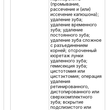
(промывание,
и
рассечение и (или)
у
иссечение капюшона);
т
удаление зуба;
с
удаление временного
и
зуба; удаление
к
постоянного зуба;
а
удаление зуба сложное
н
с разъединением
с
корней; отсроченный
о
кюретаж лунки
п
удаленного зуба;
ф
гемисекция зуба;
п
цистотомия или
ф
цистэктомия; операция
н
удаления
о
ретинированного,
с
дистопированного или
м
сверхкомплектного
п
зуба; вскрытие
в
подслизистого или
ф