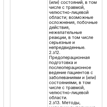
(или) состояний, в том
з
числе с травмой,
о
челюстно-лицевой
и
области; возможные
п
осложнения, побочные
п
действия,
в
нежелательные
у
реакции, в том числе
в
серьезные и
с
непредвиденные.
п
2.з12.
о
Предоперационная
в
подготовка и
д
послеоперационное
и
ведение пациентов с
2
заболеваниями и (или)
м
состояниями, в том
в
числе с травмой,
ч
челюстно-лицевой
с
области.
в
2.з13. Методы,
д