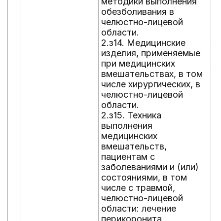
методики выполнения
о
обезболивания в
а
челюстно-лицевой
д
области.
п
2.з14. Медицинские
л
изделия, применяемые
п
при медицинских
л
вмешательствах, в том
ш
числе хирургических, в
д
челюстно-лицевой
в
области.
т
2.з15. Техника
п
выполнения
т
медицинских
г
вмешательств,
и
пациентам с
в
заболеваниями и (или)
т
состояниями, в том
о
числе с травмой,
в
челюстно-лицевой
п
области: лечение
п
перикоронита
р