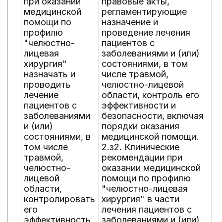
при оказании
правовые акты,
л
медицинской
регламентирующие
з
помощи по
назначение и
с
профилю
проведение лечения
ч
"челюстно-
пациентов с
ч
лицевая
заболеваниями и (или)
о
хирургия"
состояниями, в том
2
назначать и
числе травмой,
л
проводить
челюстно-лицевой
п
лечение
области, контроль его
м
пациентов с
эффективности и
л
заболеваниями
безопасности, включая
п
и (или)
порядки оказания
з
состояниями, в
медицинской помощи.
с
том числе
2.з2. Клинические
ч
травмой,
рекомендации при
ч
челюстно-
оказании медицинской
о
лицевой
помощи по профилю
2
области,
"челюстно-лицевая
э
контролировать
хирургия" в части
б
его
лечения пациентов с
п
эффективность
заболеваниями и (или)
л