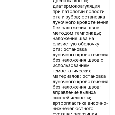
дренажа кости;
о
диатермокоагуляция
н
при патологии полости
п
рта и зубов; остановка
о
луночного кровотечения
и
без наложения швов
с
методом тампонады;
н
наложение шва на
а
слизистую оболочку
а
рта; остановка
ж
луночного кровотечения
п
без наложения швов с
ж
использованием
п
гемостатических
ж
материалов; остановка
и
луночного кровотечения
в
без наложения швов;
т
вправление вывиха
о
нижней челюсти;
с
артропластика височно-
о
нижнечелюстного
о
сустава; репозиция
ж