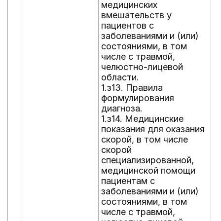
медицинских
а
вмешательств у
о
пациентов с
с
заболеваниями и (или)
п
состояниями, в том
з
числе с травмой,
с
челюстно-лицевой
ч
области.
ч
1.з13. Правила
о
формулирования
1
диагноза.
м
1.з14. Медицинские
л
показания для оказания
п
скорой, в том числе
с
скорой
с
специализированной,
ч
медицинской помощи
ч
пациентам с
о
заболеваниями и (или)
состояниями, в том
числе с травмой,