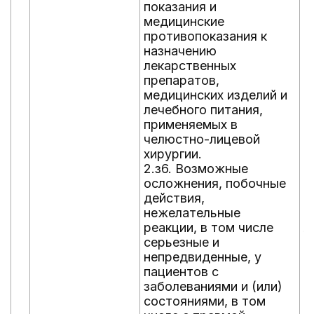
показания и
т
медицинские
з
противопоказания к
с
назначению
ч
лекарственных
ч
препаратов,
о
медицинских изделий и
2
лечебного питания,
м
применяемых в
и
челюстно-лицевой
п
хирургии.
м
2.з6. Возможные
в
осложнения, побочные
з
действия,
с
нежелательные
т
реакции, в том числе
л
серьезные и
2
непредвиденные, у
м
пациентов с
п
заболеваниями и (или)
з
состояниями, в том
с