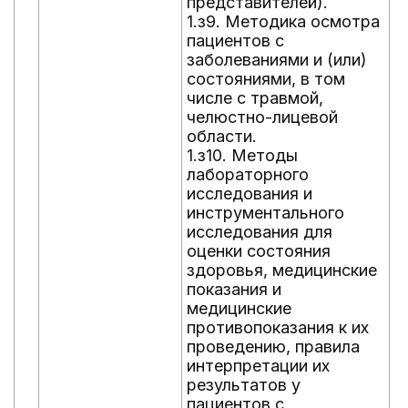
представителей).
и
1.з9. Методика осмотра
с
пациентов с
с
заболеваниями и (или)
ч
состояниями, в том
ч
числе с травмой,
о
челюстно-лицевой
1
области.
п
1.з10. Методы
з
лабораторного
с
исследования и
ч
инструментального
ч
исследования для
о
оценки состояния
л
здоровья, медицинские
и
показания и
1
медицинские
а
противопоказания к их
л
проведению, правила
и
интерпретации их
с
результатов у
с
пациентов с
ч