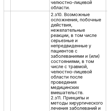
челюстно-лицевой
области.
2.з10. Возможные
ш
осложнения, побочные
т
действия,
ш
нежелательные
о
реакции, в том числе
л
серьезные и
б
непредвиденные у
и
пациентов с
г
заболеваниями и (или)
м
состояниями, в том
л
числе с травмой,
б
челюстно-лицевой
в
области после
н
проведения
р
медицинских
в
вмешательств.
н
2.з11. Принципы и
п
методы хирургического
с
лечения заболеваний и
р