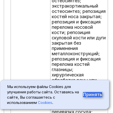
остеосинтез;
с
экстракортикальный
к
остеосинтез; репозиция
п
костей носа закрытая;
п
репозиция и фиксация
п
перелома носовой
б
кости; репозиция
п
скуловой кости или дуги
о
закрытая без
и
применения
м
металлоконструкций;
п
репозиция и фиксация
о
перелома костей
и
глазницы;
и
хирургическая
п
обработка раны или
и
инфицированной ткани;
м
Мы используем файлы Cookies для
первичная
п
улучшения работы сайта. Оставаясь на
Принять
хирургическая
и
сайте, Вы соглашаетесь с
обработка раны
и
использованием
Cookies
.
наружного уха;
п
перевязка сосуда;
к