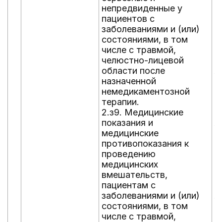
непредвиденные у
в
пациентов с
у
заболеваниями и (или)
з
состояниями, в том
с
числе с травмой,
р
челюстно-лицевой
о
области после
л
назначенной
г
немедикаментозной
в
терапии.
д
2.з9. Медицинские
(
показания и
л
медицинские
в
противопоказания к
п
проведению
в
медицинских
п
вмешательств,
в
пациентам с
н
заболеваниями и (или)
л
состояниями, в том
б
числе с травмой,