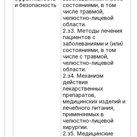
и безопасность
состояниями, в том
п
числе травмой,
м
челюстно-лицевой
л
области.
п
2.з3. Методы лечения
з
пациентов с
с
заболеваниями и (или)
ч
состояниями, в том
ч
числе с травмой,
о
челюстно-лицевой
2
области.
н
2.з4. Механизм
т
действия
з
лекарственных
с
препаратов,
ч
медицинских изделий и
ч
лечебного питания,
о
применяемых в
2
челюстно-лицевой
э
хирургии.
б
2.з5. Медицинские
н