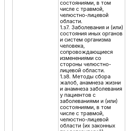
состояниями, в том
1
числе с травмой,
п
челюстно-лицевой
з
области.
с
1.з7. Заболевания и (или)
ч
состояния иных органов
ч
и систем организма
о
человека,
и
сопровождающиеся
и
изменениями со
1
стороны челюстно-
а
лицевой области.
и
1.з8. Методы сбора
и
жалоб, анамнеза жизни
с
и анамнеза заболевания
с
у пациентов с
ч
заболеваниями и (или)
ч
состояниями, в том
о
числе с травмой,
1
челюстно-лицевой
п
области (их законных
л