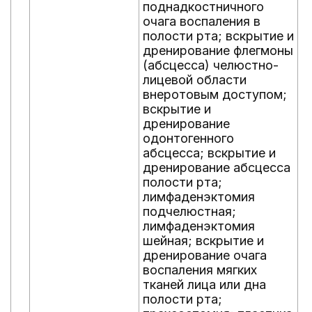
поднадкостничного
у
очага воспаления в
и
полости рта; вскрытие и
и
дренирование флегмоны
м
(абсцесса) челюстно-
о
лицевой области
ч
внеротовым доступом;
с
вскрытие и
н
дренирование
о
одонтогенного
о
абсцесса; вскрытие и
т
дренирование абсцесса
о
полости рта;
п
лимфаденэктомия
и
подчелюстная;
с
лимфаденэктомия
и
шейная; вскрытие и
с
дренирование очага
о
воспаления мягких
о
тканей лица или дна
и
полости рта;
б