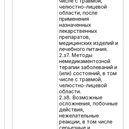
числе с травмой,
ч
челюстно-лицевой
ч
области, после
о
применения
2
назначенных
м
лекарственных
(
препаратов,
и
медицинских изделий и
п
лечебного питания.
а
2.з7. Методы
л
немедикаментозной
2
терапии заболеваний и
м
(или) состояний, в том
в
числе с травмой,
ч
челюстно-лицевой
а
области.
и
2.з8. Возможные
с
осложнения, побочные
п
действия,
(
нежелательные
р
реакции, в том числе
и
серьезные и
у