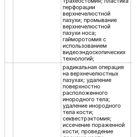
трахеостомия; пластика
м
перфорации
и
верхнечелюстной
б
пазухи; промывание
о
верхнечелюстной
э
пазухи носа;
о
гайморотомия с
использованием
видеоэндоскопических
технологий;
радикальная операция
р
на верхнечелюстных
п
пазухах; удаление
к
поверхностно
с
расположенного
з
инородного тела;
п
удаление инородного
м
тела кости;
р
секвестрэктомия;
п
иссечение пораженной
г
кости; проведение
х