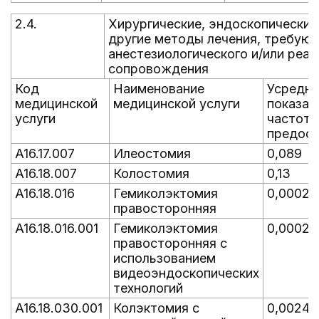
2.4.
Хирургические, эндоскопические
другие методы лечения, требую
анестезиологического и/или реа
сопровождения
Код
Наименование
Усредн
медицинской
медицинской услуги
показат
услуги
частот
предост
A16.17.007
Илеостомия
0,089
A16.18.007
Колостомия
0,13
A16.18.016
Гемиколэктомия
0,00025
правосторонняя
A16.18.016.001
Гемиколэктомия
0,00025
правосторонняя с
использованием
видеоэндоскопических
технологий
A16.18.030.001
Колэктомия с
0,0024