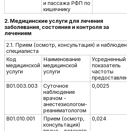
и пассажа РФП по
кишечнику
2. Медицинские услуги для лечения
заболевания, состояния и контроля за
лечением
2.1. Прием (осмотр, консультация) и наблюдени
специалиста
Код
Наименование
Усредненный
медицинской
медицинской
показатель
услуги
услуги
частоты
предоставлени
B01.003.003
Суточное
0,0025
наблюдение
врачом -
анестезиологом-
реаниматологом
B01.010.001
Прием (осмотр,
0,024
консультация)
врача - детского