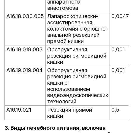
аппаратного
анастомоза
A16.18.030.005
Лапароскопически-
0,0047
ассистированная,
колэктомия с брюшно-
анальной резекцией
прямой кишки
A16.19.019.003
Обструктивная
0,001
резекция сигмовидной
кишки
A16.19.019.004
Обструктивная
0,001
резекция сигмовидной
кишки с
использованием
видеоэндоскопических
технологий
A16.19.021
Резекция прямой
0,5
кишки
3. Виды лечебного питания, включая