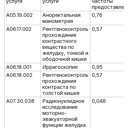
услуги
услуги
частоты
предоставлен
A05.19.002
Аноректальная
0,76
манометрия
A06.17.002
Рентгеноконтроль
0,57
прохождения
контрастного
вещества по
желудку, тонкой и
ободочной кишке
A06.18.001
Ирригоскопия
0,95
A06.18.002
Рентгеноконтроль
0,57
прохождения
контраста по
толстой кишке
A07.30.038
Радионуклидное
0,048
исследование
моторно-
эвакуаторной
функции желудка