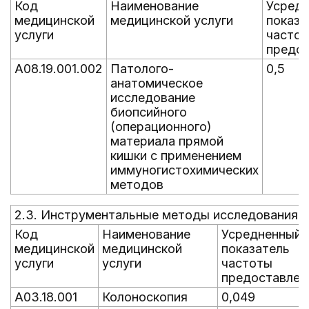
Код
Наименование
Усред
медицинской
медицинской услуги
показа
услуги
часто
предос
A08.19.001.002
Патолого-
0,5
анатомическое
исследование
биопсийного
(операционного)
материала прямой
кишки с применением
иммуногистохимических
методов
2.3. Инструментальные методы исследования
Код
Наименование
Усредненный
медицинской
медицинской
показатель
услуги
услуги
частоты
предоставлен
A03.18.001
Колоноскопия
0,049