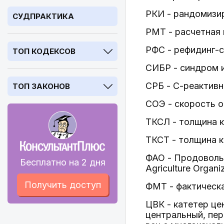
РКИ - рандомизи
СУДПРАКТИКА
РМТ - расчетная 
РФС - рефидинг-
ТОП КОДЕКСОВ
СИБР - синдром 
СРБ - С-реактивн
ТОП ЗАКОНОВ
СОЭ - скорость 
ТКСЛ - толщина 
ТКСТ - толщина 
ФАО - Продоволь
Бесплатно на 2 дня
Agriculture Organi
Получить доступ
ФМТ - фактическа
ЦВК - катетер це
центральный, пер