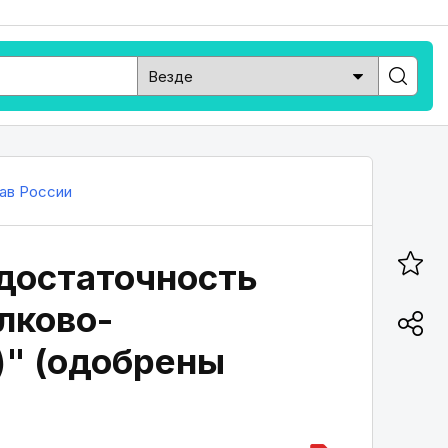
ав России
достаточность
елково-
)" (одобрены