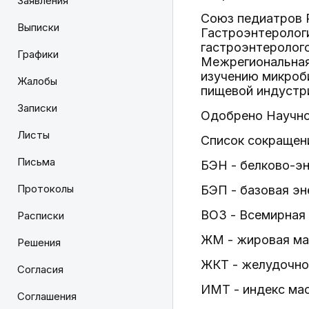
Заявления
Союз педиатров 
Выписки
Гастроэнтеролог
гастроэнтеролого
Графики
Межрегиональная
изучению микроби
Жалобы
пищевой индустр
Записки
Одобрено Научно
Листы
Список сокращен
Письма
БЭН - белково-э
Протоколы
БЭП - базовая эн
ВОЗ - Всемирная
Расписки
ЖМ - жировая ма
Решения
ЖКТ - желудочно
Согласия
ИМТ - индекс ма
Соглашения