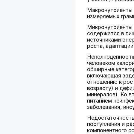
Макронутриенты -
измеряемых грамм
Микронутриенты 
содержатся в пищ
источниками энер
роста, адаптации
Неполноценное пи
человеком калори
обширные категор
включающая задер
отношению к рост
возрасту) и деф
минералов). Ко в
питанием неинфек
заболевания, инсу
Недостаточность 
поступления и р
компонентного со