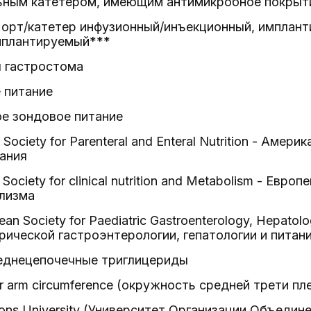
ьным катетером, имеющим антимикробное покрытие
Порт/катетер инфузионный/инъекционный, имплант
мплантируемый***
я гастростома
 питание
ое зондовое питание
Society for Parenteral and Enteral Nutrition - Аме
ания
Society for clinical nutrition and Metabolism - Евр
олизма
n Society for Paediatric Gastroenterology, Hepatolo
ической гастроэнтерологии, гепатологии и питан
реднецепочечные триглицериды
 arm circumference (окружность средней трети пл
ions University (Университет Организации Объеди