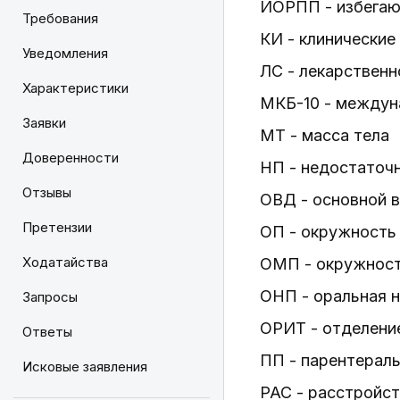
ИОРПП - избегаю
Требования
КИ - клинические
Уведомления
ЛС - лекарственн
Характеристики
МКБ-10 - междун
Заявки
МТ - масса тела
Доверенности
НП - недостаточ
Отзывы
ОВД - основной 
Претензии
ОП - окружность
Ходатайства
ОМП - окружност
ОНП - оральная 
Запросы
ОРИТ - отделение
Ответы
ПП - парентераль
Исковые заявления
РАС - расстройст