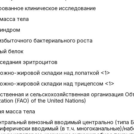
рованное клиническое исследование
масса тела
синдром
избыточного бактериального роста
ый белок
оседания эритроцитов
кожно-жировой складки над лопаткой <1>
кожно-жировой складки над трицепсом <1>
ственная и сельскохозяйственная организация Об
zation (FAO) of the United Nations)
я масса тела
нтральный венозный вводимый центрально (типа Б
иферически вводимый (в т.ч. многоканальные)/на