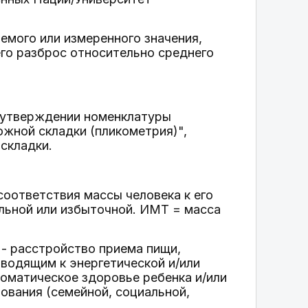
аемого или измеренного значения,
его разброс относительно среднего
б утверждении номенклатуры
ожной складки (пликометрия)",
складки.
соответствия массы человека к его
альной или избыточной. ИМТ = масса
- расстройство приема пищи,
водящим к энергетической и/или
соматическое здоровье ребенка и/или
вания (семейной, социальной,