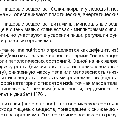
 пищевые вещества (белки, жиры и углеводы), не
ами, обеспечивают пластические, энергетические
- пищевые вещества (витамины, минеральные вещ
е в очень малых количествах - миллиграммах или
гии, но участвуют в усвоении пищи, регуляции фу
 и развития организма.
тание (malnutrition) определяется как дефицит, и
й и/или питательных веществ. Термин "неполноце
ии патологических состояний. Одной из них являе
жку роста (низкий рост по отношению к возрасту
у), сниженную массу тела или маловесность (низ
ицит или недостаточность микроэлементов (недос
торой категории относятся избыточная масса тела
ционные заболевания (в частности, сердечно-сос
льт и диабет) [176].
питания (undernutrition) - патологическое состоя
асхода пищевых веществ, приводящее к снижению 
става организма. Это состояние возникает в рез