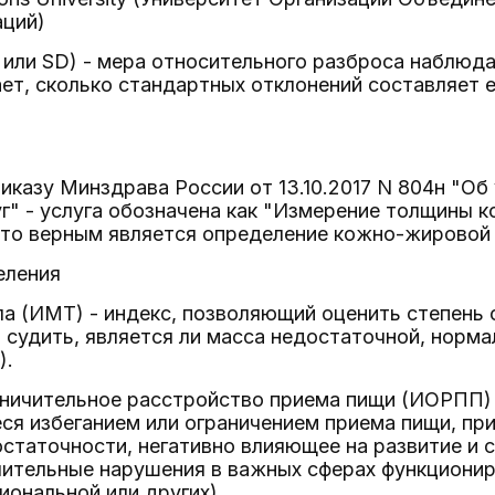
ций)
e или SD) - мера относительного разброса наблюд
ет, сколько стандартных отклонений составляет 
риказу Минздрава России от 13.10.2017 N 804н "О
г" - услуга обозначена как "Измерение толщины к
что верным является определение кожно-жировой 
еления
а (ИМТ) - индекс, позволяющий оценить степень 
о судить, является ли масса недостаточной, норм
).
ничительное расстройство приема пищи (ИОРПП) 
я избеганием или ограничением приема пищи, при
статочности, негативно влияющее на развитие и 
ительные нарушения в важных сферах функциониро
иональной или других)