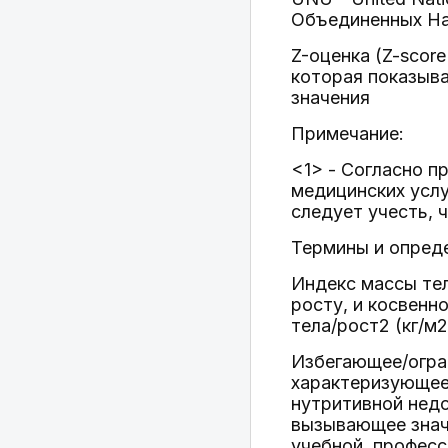
Объединенных На
Z-оценка (Z-scor
которая показыва
значения
Примечание:
<1> - Согласно п
медицинских услу
следует учесть, 
Термины и опред
Индекс массы тел
росту, и косвенн
тела/рост2 (кг/м2
Избегающее/огра
характеризующеес
нутритивной недо
вызывающее знач
учебной, професс