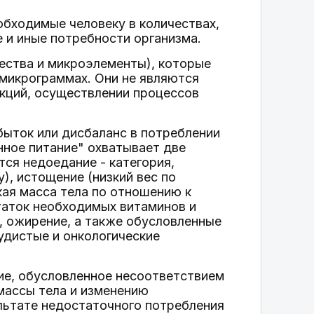
обходимые человеку в количествах,
 и иные потребности организма.
ества и микроэлементы), которые
 микрограммах. Они не являются
нкций, осуществлении процессов
збыток или дисбаланс в потреблении
нное питание" охватывает две
тся недоедание - категория,
), истощение (низкий вес по
кая масса тела по отношению к
таток необходимых витаминов и
, ожирение, а также обусловленные
удистые и онкологические
ние, обусловленное несоответствием
массы тела и изменению
ультате недостаточного потребления