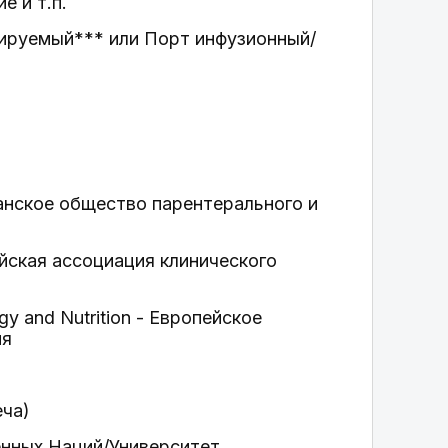
 и т.п.
ируемый*** или Порт инфузионный/
риканское общество парентерального и
опейская ассоциация клинического
gy and Nutrition - Европейское
ия
еча)
ненных Наций/Университет