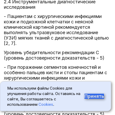
2.4 Инструментальные диагностические
исследования
- Пациентам с хирургическими инфекциями
кожи и подкожной клетчатки с неясной
клинической картиной рекомендуется
выполнять ультразвуковое исследование
(УЗИ) мягких тканей с диагностической целью
[2, 7].
Уровень убедительности рекомендации C
(уровень достоверности доказательств - 5)
- При поражении сегментов конечностей и
особенно пальцев кисти и стопы пациентам с
хирургическими инфекциями кожи и
подкожной клетчатки рекомендовано
Мы используем файлы Cookies для
выполнение рентгенографии кисти или стопы в
улучшения работы сайта. Оставаясь на
двух проекциях с целью исключения
Принять
сайте, Вы соглашаетесь с
вовлечения в процесс костных структур [2, 7].
использованием
Cookies
.
Уровень убедительности рекомендации C
(уровень достоверности доказательств - 5)