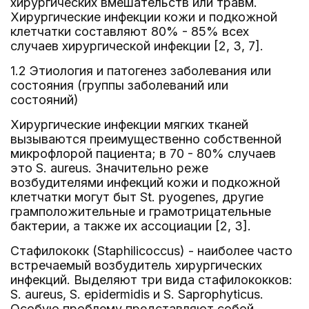
хирургических вмешательств или травм.
Хирургические инфекции кожи и подкожной
клетчатки составляют 80% - 85% всех
случаев хирургической инфекции [2, 3, 7].
1.2 Этиология и патогенез заболевания или
состояния (группы заболеваний или
состояний)
Хирургические инфекции мягких тканей
вызываются преимущественно собственной
микрофлорой пациента; в 70 - 80% случаев
это S. aureus. Значительно реже
возбудителями инфекций кожи и подкожной
клетчатки могут быт St. pyogenes, другие
грамположительные и грамотрицательные
бактерии, а также их ассоциации [2, 3].
Стафилококк (Staphilicoccus) - наиболее часто
встречаемый возбудитель хирургических
инфекций. Выделяют три вида стафилококков:
S. aureus, S. epidermidis и S. Saprophyticus.
Особую проблему представляют собой