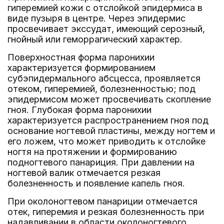
гиперемией кожи с отслойкой эпидермиса в
виде пузыря в центре. Через эпидермис
просвечивает экссудат, имеющий серозный,
гнойный или геморрагический характер.
Поверхностная форма паронихии
характеризуется формированием
субэпидермального абсцесса, проявляется
отеком, гиперемией, болезненностью; под
эпидермисом может просвечивать скопление
гноя. Глубокая форма паронихии
характеризуется распространением гноя под
основание ногтевой пластины, между ногтем и
его ложем, что может приводить к отслойке
ногтя на протяжении и формированию
подногтевого панариция. При давлении на
ногтевой валик отмечается резкая
болезненность и появление капель гноя.
При околоногтевом панариции отмечается
отек, гиперемия и резкая болезненность при
надавливании в области околоногтевого