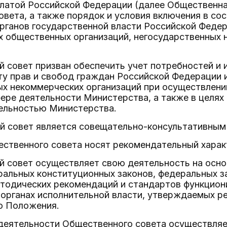
латой Российской Федерации (далее Общественна
вета, а также порядок и условия включения в со
органов государственной власти Российской Феде
 общественных организаций, негосударственных 
й совет призван обеспечить учет потребностей и
ту прав и свобод граждан Российской Федерации 
х некоммерческих организаций при осуществлении
ере деятельности Министерства, а также в целя
тельностью Министерства.
ый совет является совещательно-консультативным
ественного совета носят рекомендательный харак
ый совет осуществляет свою деятельность на осн
ральных конституционных законов, федеральных з
етодических рекомендаций и стандартов функцион
 органах исполнительной власти, утверждаемых р
о Положения.
е деятельности Общественного совета осуществл