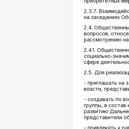
приоритетных мер
2.3.7. Взаимоде
на заседаниях Об
2.4. Общественны
вопросов, относ
рассмотрению на
2.4.1. Обществен
социально-значи
сфере деятельно
2.5. Для реализ
- приглашать на 
власти, представ
- создавать по в
группы, в состав
развитию Дальнег
представители о
- привлекать к 