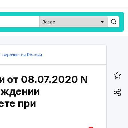
токразвития России
 от 08.07.2020 N
ерждении
ете при