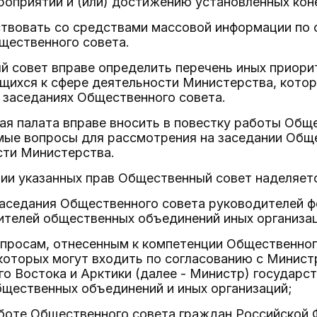
оприятий и (или) достижению установленных кон
йствовать со средствами массовой информации п
щественного совета.
й совет вправе определить перечень иных приори
ящихся к сфере деятельности Министерства, кото
 заседаниях Общественного совета.
ная палата вправе вносить в повестку работы Об
мые вопросы для рассмотрения на заседании Обще
сти Министерства.
ации указанных прав Общественный совет наделяе
заседания Общественного совета руководителей 
ителей общественных объединений иных организа
опросам, отнесенным к компетенции Общественног
 которых могут входить по согласованию с Минис
о Востока и Арктики (далее - Министр) государс
бщественных объединений и иных организаций;
работе Общественного совета граждан Российской