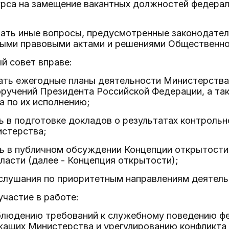
урса на замещение вакантных должностей федера
ивать иные вопросы, предусмотренные законодате
ыми правовыми актами и решениями Общественно
й совет вправе:
вать ежегодные планы деятельности Министерства,
ручений Президента Российской Федерации, а так
а по их исполнению;
ть в подготовке докладов о результатах контрольн
стерства;
ть в публичном обсуждении Концепции открытост
ласти (далее - Концепция открытости);
 слушания по приоритетным направлениям деятел
участие в работе:
облюдению требований к служебному поведению ф
жащих Министерства и урегулированию конфликта 