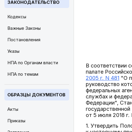
ЗАКОНОДАТЕЛЬСТВО
Кодексы
Важные Законы
Постановления
Указы
НПА по Органам власти
В соответствии 
палате Российск
НПА по темам
2005 г. N 481
"О п
руководство кот
федеральных аге
ОБРАЗЦЫ ДОКУМЕНТОВ
службах и федер
Федерации", Ста
государственной
Акты
от 5 июля 2018 г.
Приказы
1. Утвердить По
к настоящему при