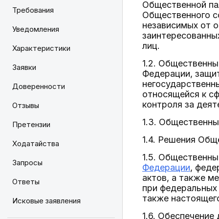
Общественной па
Требования
Общественного со
независимых от 
Уведомления
заинтересованных
лиц.
Характеристики
1.2. Общественны
Заявки
Федерации, защи
негосударственны
Доверенности
относящейся к сф
контроля за дея
Отзывы
1.3. Общественн
Претензии
1.4. Решения Общ
Ходатайства
1.5. Общественн
Запросы
Федерации
, феде
актов, а также м
Ответы
при федеральных
также настоящег
Исковые заявления
1.6. Обеспечени