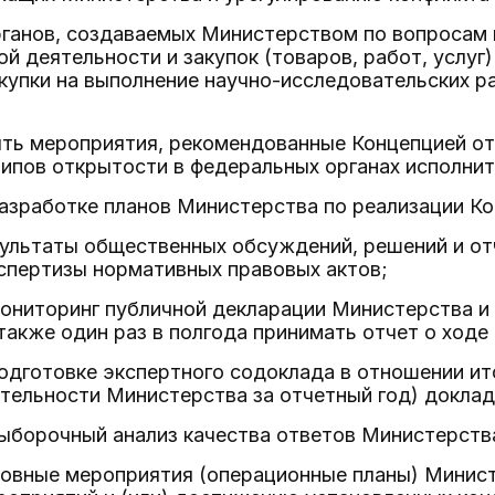
рганов, создаваемых Министерством по вопросам
й деятельности и закупок (товаров, работ, услуг
купки на выполнение научно-исследовательских р
лять мероприятия, рекомендованные Концепцией о
ипов открытости в федеральных органах исполнит
разработке планов Министерства по реализации К
зультаты общественных обсуждений, решений и от
спертизы нормативных правовых актов;
ониторинг публичной декларации Министерства и
также один раз в полгода принимать отчет о ходе
подготовке экспертного содоклада в отношении ит
тельности Министерства за отчетный год) докла
выборочный анализ качества ответов Министерств
новные мероприятия (операционные планы) Минис