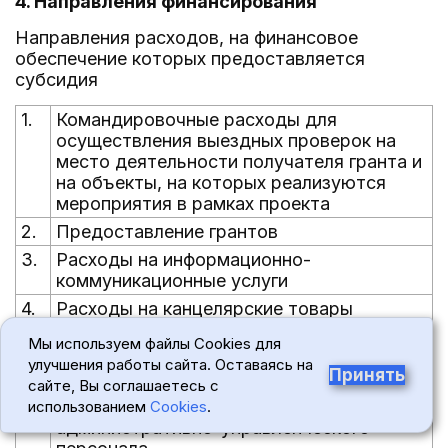
4. Направления финансирования
Направления расходов, на финансовое
обеспечение которых предоставляется
субсидия
1.
Командировочные расходы для
осуществления выездных проверок на
место деятельности получателя гранта и
на объекты, на которых реализуются
мероприятия в рамках проекта
2.
Предоставление грантов
3.
Расходы на информационно-
коммуникационные услуги
4.
Расходы на канцелярские товары
5.
Расходы на оплату работ (услуг)
Мы используем файлы Cookies для
независимых экспертов и (или)
улучшения работы сайта. Оставаясь на
Принять
сторонних организаций
сайте, Вы соглашаетесь с
6.
Расходы на оплату труда
использованием
Cookies
.
административно-управленческого