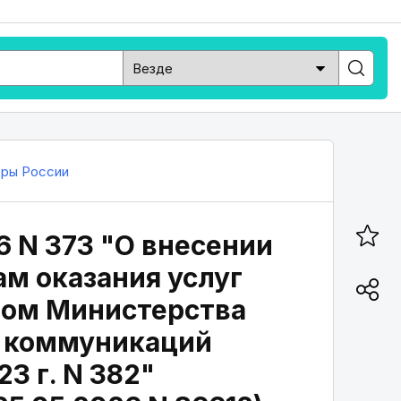
ры России
6 N 373 "О внесении
ам оказания услуг
зом Министерства
х коммуникаций
3 г. N 382"