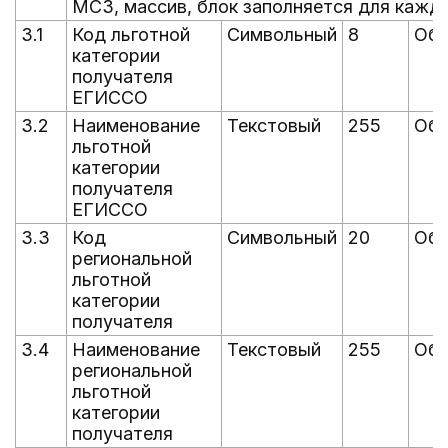
МСЗ, массив, блок заполняется для кажд
3.1
Код льготной
Символьный
8
Обя
категории
получателя
ЕГИССО
3.2
Наименование
Текстовый
255
Обя
льготной
категории
получателя
ЕГИССО
3.3
Код
Символьный
20
Обя
региональной
льготной
категории
получателя
3.4
Наименование
Текстовый
255
Обя
региональной
льготной
категории
получателя