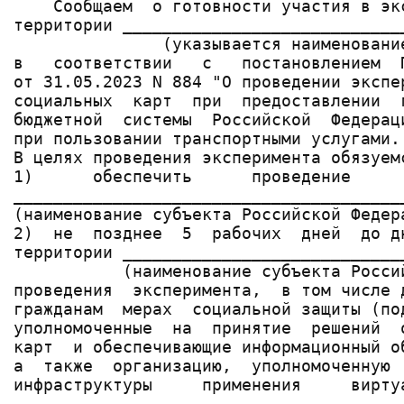
    Сообщаем  о готовности участия в эк
территории ____________________________
               (указывается наименовани
в   соответствии   с   постановлением  
от 31.05.2023 N 884 "О проведении экспе
социальных  карт  при  предоставлении  
бюджетной  системы  Российской  Федерац
при пользовании транспортными услугами.

В целях проведения эксперимента обязуемс
1)      обеспечить      проведение     
________________________________________
(наименование субъекта Российской Федера
2)  не  позднее  5  рабочих  дней  до д
территории ____________________________
           (наименование субъекта Россий
проведения  эксперимента,  в том числе 
гражданам  мерах  социальной защиты (по
уполномоченные  на  принятие  решений  
карт  и обеспечивающие информационный о
а  также  организацию,  уполномоченную 
инфраструктуры     применения     вирту
________________________________________