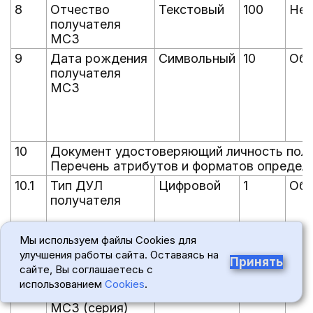
8
Отчество
Текстовый
100
Нео
получателя
МСЗ
9
Дата рождения
Символьный
10
Обя
получателя
МСЗ
10
Документ удостоверяющий личность пол
Перечень атрибутов и форматов определ
10.1
Тип ДУЛ
Цифровой
1
Обя
получателя
Мы используем файлы Cookies для
улучшения работы сайта. Оставаясь на
Принять
сайте, Вы соглашаетесь с
10.2
ДУЛ
Цифровой
4
Обя
использованием
Cookies
.
получателя
МСЗ (серия)