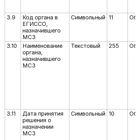
3.9
Код органа в
Символьный
11
Обя
ЕГИССО,
назначившего
МСЗ
3.10
Наименование
Текстовый
255
Обя
органа,
назначившего
МСЗ
3.11
Дата принятия
Символьный
10
Обя
решения о
назначении
МСЗ