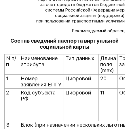
за счет средств бюджетов бюджетной
системы Российской Федерации мер
социальной защиты (поддержки)
при пользовании транспортными услугами
Рекомендуемый образец
Состав сведений паспорта виртуальной
социальной карты
N п/
Наименование
Тип данных
Длина
Тре
п
атрибута
поля
зап
(max)
1
Номер
Цифровой
20
Обя
заявления ЕПГУ
2
Код субъекта
Цифровой
11
Обя
РФ
3
Блок (при назначении нескольких льготных