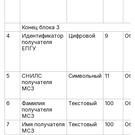
Конец блока 3
4
Идентификатор
Цифровой
9
Обя
получателя
ЕПГУ
5
СНИЛС
Символьный
11
Обя
получателя
МСЗ
6
Фамилия
Текстовый
100
Обя
получателя
МСЗ
7
Имя получателя
Текстовый
100
Обя
МСЗ