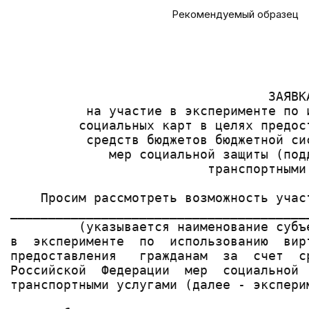
Рекомендуемый образец
                                       
                                       
                                       
                                  ЗАЯВКА
          на участие в эксперименте по 
         социальных карт в целях предос
          средств бюджетов бюджетной си
             мер социальной защиты (под
                          транспортными 
    Просим рассмотреть возможность участ
_______________________________________
         (указывается наименование субъ
в  эксперименте  по  использованию  вир
предоставления   гражданам  за  счет  с
Российской  Федерации  мер  социальной 
транспортными услугами (далее - эксперим