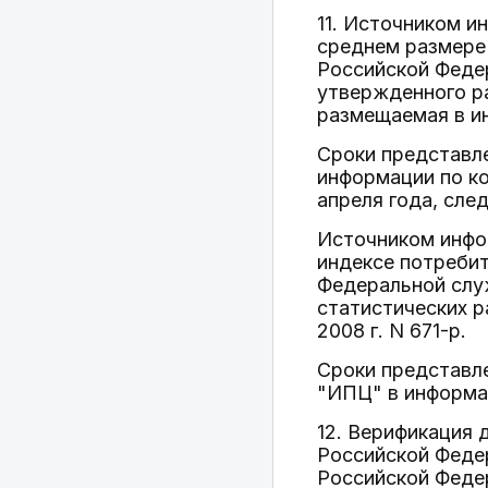
11. Источником и
среднем размере
Российской Федер
утвержденного ра
размещаемая в и
Сроки представл
информации по ко
апреля года, сле
Источником инфо
индексе потребит
Федеральной служ
статистических 
2008 г. N 671-р.
Сроки представл
"ИПЦ" в информац
12. Верификация
Российской Феде
Российской Феде