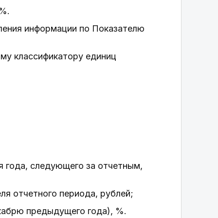
0%.
вления информации по Показателю
ому классификатору единиц
я года, следующего за отчетным,
еля отчетного периода, рублей;
екабрю предыдущего года), %.