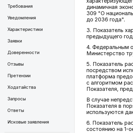
характеризующег
Требования
динамичная эконо
309 "О националь
Уведомления
до 2036 года".
Характеристики
3. Показатель ха
предыдущего год
Заявки
4. Федеральным о
Доверенности
Министерство тр
5. Показатель р
Отзывы
посредством исп
Претензии
платформа предос
с алгоритмом рас
Ходатайства
Показателя, пред
Запросы
В случае непредс
Показателя в пор
Ответы
используются дан
Исковые заявления
6. Показатель ра
состоянию на 1-о