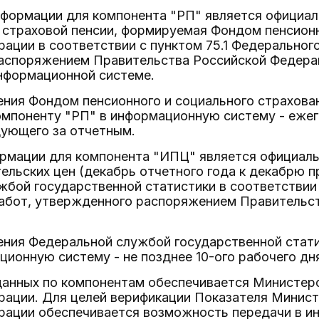
нформации для компонента "РП" является официал
 страховой пенсии, формируемая Фондом пенсионн
ации в соответствии с пунктом 75.1 Федерального
споряжением Правительства Российской Федерации
нформационной системе.
ения Фондом пенсионного и социального страхова
мпоненту "РП" в информационную систему - ежего
дующего за отчетным.
рмации для компонента "ИПЦ" является официаль
ельских цен (декабрь отчетного года к декабрю 
бой государственной статистики в соответствии 
работ, утвержденного распоряжением Правительст
ения Федеральной службой государственной стат
ионную систему - не позднее 10-ого рабочего дня
 данных по компонентам обеспечивается Министер
рации. Для целей верификации Показателя Минист
рации обеспечивается возможность передачи в и