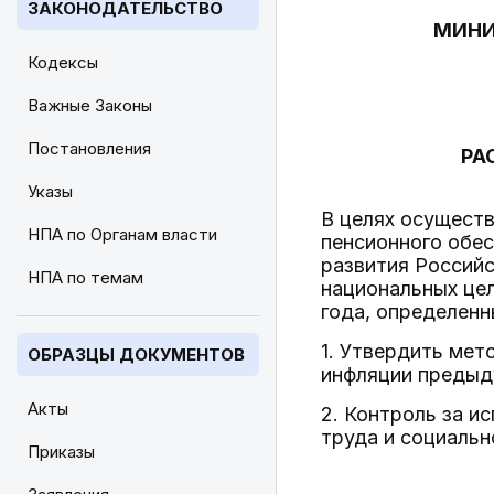
ЗАКОНОДАТЕЛЬСТВО
МИНИ
Кодексы
Важные Законы
Постановления
РА
Указы
В целях осуществ
НПА по Органам власти
пенсионного обес
развития Россий
НПА по темам
национальных цел
года, определенн
1. Утвердить мет
ОБРАЗЦЫ ДОКУМЕНТОВ
инфляции предыд
Акты
2. Контроль за и
труда и социаль
Приказы