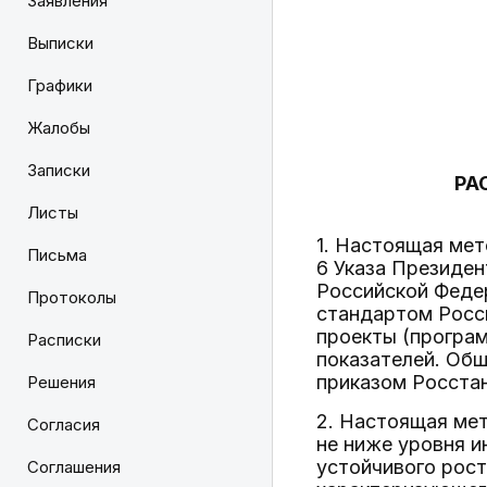
Заявления
Выписки
Графики
Жалобы
Записки
РА
Листы
1. Настоящая мет
Письма
6 Указа Президен
Российской Федер
Протоколы
стандартом Росс
проекты (програ
Расписки
показателей. Об
приказом Росстан
Решения
2. Настоящая мет
Согласия
не ниже уровня и
устойчивого рост
Соглашения