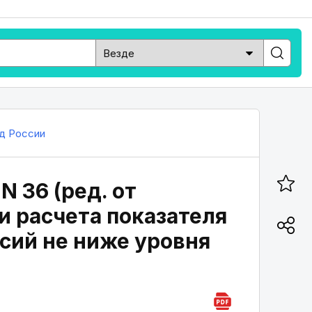
д России
N 36 (ред. от
и расчета показателя
сий не ниже уровня