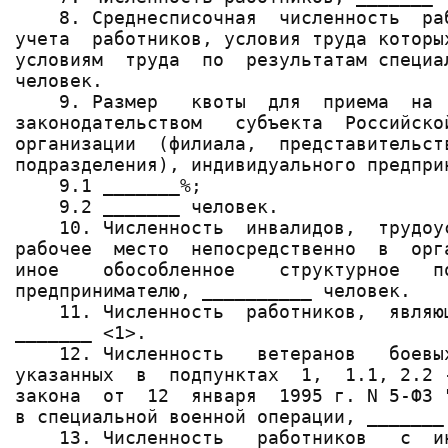
    8. Среднесписочная  численность  ра
учета  работников, условия труда которы
условиям  труда  по  результатам специа
человек.

    9. Размер   квоты  для  приема  на 
законодательством   субъекта  Российско
организации  (филиала,  представительст
подразделения), индивидуального предприн
    9.1 _______%;

    9.2 _______ человек.

    10. Численность  инвалидов,  трудоу
рабочее  место  непосредственно  в  орг
иное    обособленное    структурное   п
предпринимателю, __________ человек.

    11. Численность  работников,  являю
_______ <1>.

    12. Численность   ветеранов   боевы
указанных  в  подпунктах  1,  1.1, 2.2 
закона  от  12  января  1995 г. N 5-ФЗ 
в специальной военной операции, _______
    13. Численность   работников   с  и