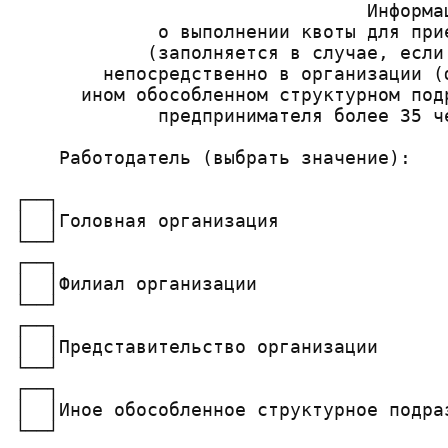
                                Информац
             о выполнении квоты для при
            (заполняется в случае, если
        непосредственно в организации (
      ином обособленном структурном под
             предпринимателя более 35 ч
    Работодатель (выбрать значение):

┌──┐

│  │Головная организация

└──┘

┌──┐

│  │Филиал организации

└──┘

┌──┐

│  │Представительство организации

└──┘

┌──┐

│  │Иное обособленное структурное подраз
└──┘
