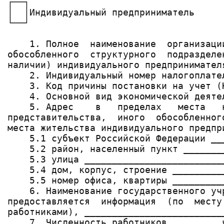
┌──┐

│  │Индивидуальный предприниматель

└──┘

    1. Полное  наименование  организаци
обособленного  структурного  подразделе
наличии) индивидуального предпринимател
    2. Индивидуальный номер налогоплате
    3. Код причины постановки на учет (
    4. Основной вид экономической деяте
    5. Адрес    в   пределах   места   
представительства,  иного  обособленног
места жительства индивидуального предпри
    5.1 субъект Российской Федерации __
    5.2 район, населенный пункт _______
    5.3 улица _________________________
    5.4 дом, корпус, строение _________
    5.5 номер офиса, квартиры _________
    6. Наименование государственного уч
предоставляется  информация  (по  месту
работниками), _________________________
    7. Численность работников, _______ ч