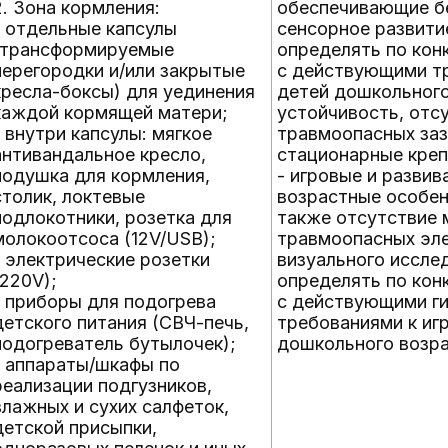
2. Зона кормления:
обеспечивающие б
- отдельные капсулы
сенсорное развити
(трансформируемые
определять по кон
перегородки и/или закрытые
с действующими т
кресла-боксы) для уединения
детей дошкольного
каждой кормящей матери;
устойчивость, отсу
- внутри капсулы: мягкое
травмоопасных за
антивандальное кресло,
стационарные креп
подушка для кормления,
- игровые и разви
столик, локтевые
возрастные особен
подлокотники, розетка для
также отсутствие 
молокоотсоса (12V/USB);
травмоопасных эле
- электрические розетки
визуального иссле
(220V);
определять по кон
- приборы для подогрева
с действующими ги
детского питания (СВЧ-печь,
требованиями к иг
подогреватель бутылочек);
дошкольного возр
- аппараты/шкафы по
реализации подгузников,
влажных и сухих салфеток,
детской присыпки,