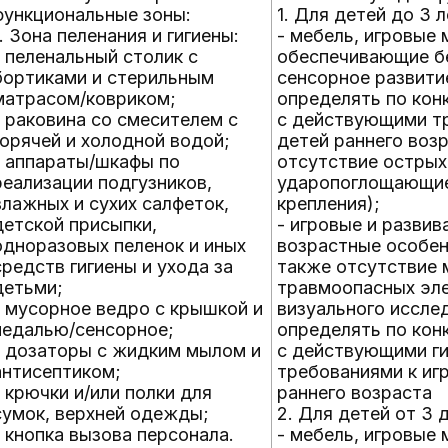
функциональные зоны:
1. Для детей до 3 л
1. Зона пеленания и гигиены:
- мебель, игровые 
- пеленальный столик с
обеспечивающие б
бортиками и стерильным
сенсорное развити
матрасом/ковриком;
определять по кон
- раковина со смесителем с
с действующими т
горячей и холодной водой;
детей раннего воз
- аппараты/шкафы по
отсутствие острых
реализации подгузников,
ударопоглощающие
влажных и сухих салфеток,
крепления);
детской присыпки,
- игровые и разви
одноразовых пеленок и иных
возрастные особен
средств гигиены и ухода за
также отсутствие 
детьми;
травмоопасных эле
- мусорное ведро с крышкой и
визуального иссле
педалью/сенсорное;
определять по кон
- дозаторы с жидким мылом и
с действующими ги
антисептиком;
требованиями к иг
- крючки и/или полки для
раннего возраста
сумок, верхней одежды;
2. Для детей от 3 
- кнопка вызова персонала.
- мебель, игровые 