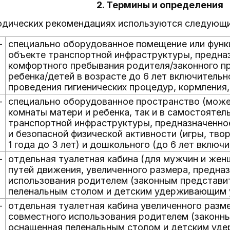
2. Термины и определения
одических рекомендациях используются следующ
-
специально оборудованное помещение или функ
объекте транспортной инфраструктуры, предна
комфортного пребывания родителя/законного пр
ребенка/детей в возрасте до 6 лет включитель
проведения гигиенических процедур, кормления
-
специально оборудованное пространство (може
комнаты матери и ребенка, так и в самостоятел
транспортной инфраструктуры, предназначенное
и безопасной физической активности (игры, твор
1 года до 3 лет) и дошкольного (до 6 лет включ
-
отдельная туалетная кабина (для мужчин и жен
путей движения, увеличенного размера, предна
использования родителем (законным представи
пеленальным столом и детским удерживающим
-
отдельная туалетная кабина увеличенного разм
совместного использования родителем (законны
оснащенная пеленальным столом и детским уд