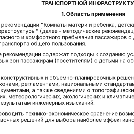
ТРАНСПОРТНОЙ ИНФРАСТРУКТ
1. Область применения
е рекомендации "Комнаты матери и ребенка, детск
фраструктуры" (далее - методические рекомендац
пасного и комфортного пребывания пассажиров с 
транспорта общего пользования.
е рекомендации содержат подходы к созданию усл
вых зон пассажирам (посетителям) с детьми на о
и конструктивных и объемно-планировочных реше
конами, регламентами, национальными стандартам
ументами, а также сведениями о топографических
их, метеорологических, экологических и климатич
результатам инженерных изысканий.
роводить технико-экономическое сравнение возм
вочных решений для выбора наиболее эффективног