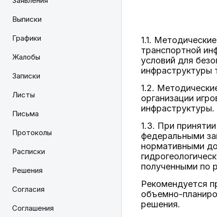
Заявления
Выписки
Графики
1.1. Методически
транспортной ин
Жалобы
условий для безо
инфраструктуры 
Записки
1.2. Методически
Листы
организации игро
инфраструктуры.
Письма
1.3. При приняти
Протоколы
федеральными за
нормативными док
Расписки
гидрогеологическ
полученными по 
Решения
Рекомендуется п
Согласия
объемно-планиро
решения.
Соглашения