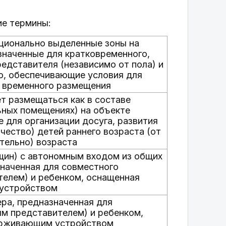
ие термины:
ционально выделенные зоны на
значенные для кратковременного,
едставителя (независимо от пола) и
но, обеспечивающие условия для
, временного размещения
т размещаться как в составе
ьных помещениях) на объекте
 для организации досуга, развития
чество) детей раннего возраста (от
ительно) возраста
щин) с автономным входом из общих
значенная для совместного
телем) и ребенком, оснащенная
 устройством
ера, предназначенная для
м представителем) и ребенком,
ерживающим устройством