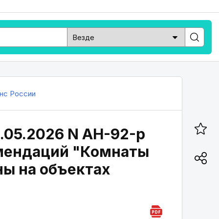
нс России
.05.2026 N АН-92-р
мендаций "Комнаты
ны на объектах