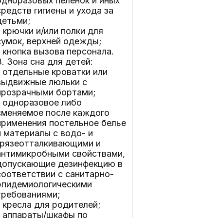
одноразовых пеленок и иных
средств гигиены и ухода за
детьми;
- крючки и/или полки для
сумок, верхней одежды;
- кнопка вызова персонала.
3. Зона сна для детей:
- отдельные кроватки или
выдвижные люльки с
прозрачными бортами;
- одноразовое либо
сменяемое после каждого
применения постельное белье
и материалы с водо- и
грязеотталкивающими и
антимикробными свойствами,
допускающие дезинфекцию в
соответствии с санитарно-
эпидемиологическими
требованиями;
- кресла для родителей;
- аппараты/шкафы по