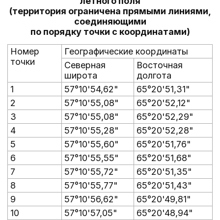
летного поля
(территория ограничена прямыми линиями,
соединяющими
по порядку точки с координатами)
Номер
Географические координаты
точки
Северная
Восточная
широта
долгота
1
57°10'54,62"
65°20'51,31"
2
57°10'55,08"
65°20'52,12"
3
57°10'55,08"
65°20'52,29"
4
57°10'55,28"
65°20'52,28"
5
57°10'55,60"
65°20'51,76"
6
57°10'55,55"
65°20'51,68"
7
57°10'55,72"
65°20'51,35"
8
57°10'55,77"
65°20'51,43"
9
57°10'56,62"
65°20'49,81"
10
57°10'57,05"
65°20'48,94"