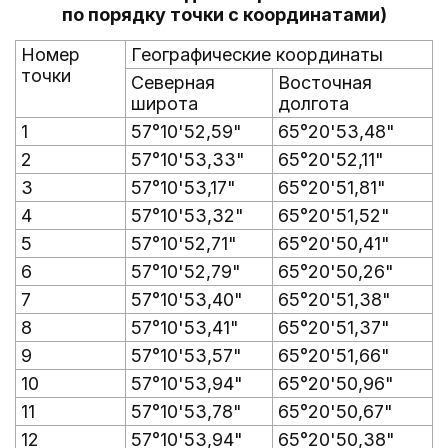
по порядку точки с координатами)
Номер
Географические координаты
точки
Северная
Восточная
широта
долгота
1
57°10'52,59"
65°20'53,48"
2
57°10'53,33"
65°20'52,11"
3
57°10'53,17"
65°20'51,81"
4
57°10'53,32"
65°20'51,52"
5
57°10'52,71"
65°20'50,41"
6
57°10'52,79"
65°20'50,26"
7
57°10'53,40"
65°20'51,38"
8
57°10'53,41"
65°20'51,37"
9
57°10'53,57"
65°20'51,66"
10
57°10'53,94"
65°20'50,96"
11
57°10'53,78"
65°20'50,67"
12
57°10'53,94"
65°20'50,38"