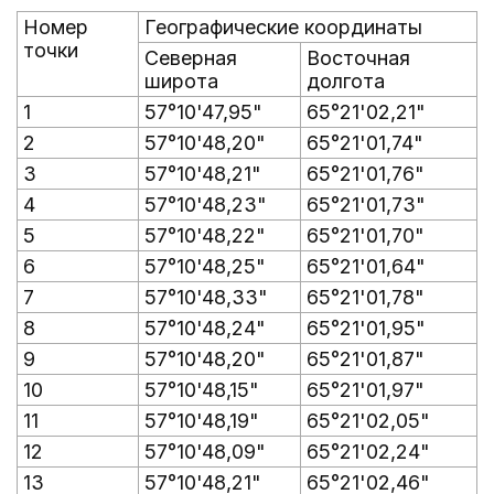
Номер
Географические координаты
точки
Северная
Восточная
широта
долгота
1
57°10'47,95"
65°21'02,21"
2
57°10'48,20"
65°21'01,74"
3
57°10'48,21"
65°21'01,76"
4
57°10'48,23"
65°21'01,73"
5
57°10'48,22"
65°21'01,70"
6
57°10'48,25"
65°21'01,64"
7
57°10'48,33"
65°21'01,78"
8
57°10'48,24"
65°21'01,95"
9
57°10'48,20"
65°21'01,87"
10
57°10'48,15"
65°21'01,97"
11
57°10'48,19"
65°21'02,05"
12
57°10'48,09"
65°21'02,24"
13
57°10'48,21"
65°21'02,46"