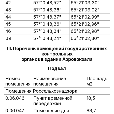
42
57°10'48,52"
65°21'03,30"
43
57°10'48,36"
65°21'03,02"
44
57°10'48,37"
65°21'02,99"
45
57°10'48,36"
65°21'02,96"
46
57°10'48,34"
65°21'02,98"
39
57°10'48,24"
65°21'02,80"
III. Перечень помещений государственных
контрольных
органов в здании Аэровокзала
Подвал
Номер
Наименование
Площадь,
помещения
помещения
м2
Помещения Россельхознадзора
0.06.046
Пункт временной
18,5
передержки
0.06.047
Помещение для
88,7