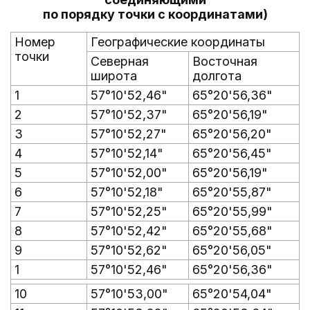
по порядку точки с координатами)
Номер
Географические координаты
точки
Северная
Восточная
широта
долгота
1
57°10'52,46"
65°20'56,36"
2
57°10'52,37"
65°20'56,19"
3
57°10'52,27"
65°20'56,20"
4
57°10'52,14"
65°20'56,45"
5
57°10'52,00"
65°20'56,19"
6
57°10'52,18"
65°20'55,87"
7
57°10'52,25"
65°20'55,99"
8
57°10'52,42"
65°20'55,68"
9
57°10'52,62"
65°20'56,05"
1
57°10'52,46"
65°20'56,36"
10
57°10'53,00"
65°20'54,04"