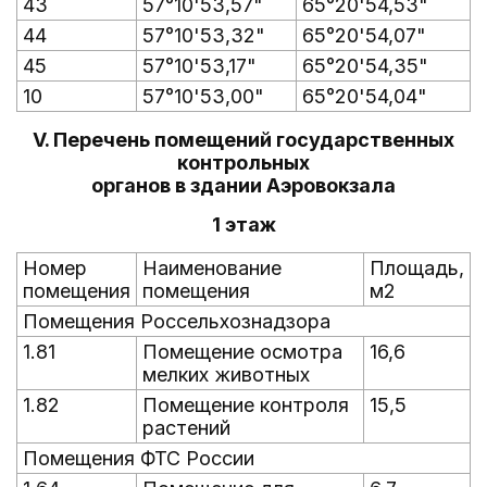
43
57°10'53,57"
65°20'54,53"
44
57°10'53,32"
65°20'54,07"
45
57°10'53,17"
65°20'54,35"
10
57°10'53,00"
65°20'54,04"
V. Перечень помещений государственных
контрольных
органов в здании Аэровокзала
1 этаж
Номер
Наименование
Площадь,
помещения
помещения
м2
Помещения Россельхознадзора
1.81
Помещение осмотра
16,6
мелких животных
1.82
Помещение контроля
15,5
растений
Помещения ФТС России