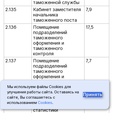
таможенной службы
2.135
Кабинет заместителя
7,9
начальника
таможенного поста
2.136
Помещение
17,5
подразделений
таможенного
оформления и
таможенного
контроля
2.137
Помещение
7,7
подразделений
таможенного
оформления и
таможенного
Мы используем файлы Cookies для
контроля
улучшения работы сайта. Оставаясь на
2.138
Помещение
12,9
Принять
сайте, Вы соглашаетесь с
подразделения
использованием
Cookies
.
таможенной
статистики