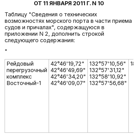
ОТ 11 ЯНВАРЯ 2011 Г. N 10
Таблицу "Сведения о технических
возможностях морского порта в части приема
судов и причалах", содержащуюся в
приложении N 2, дополнить строкой
следующего содержания:
"
Рейдовый
42°46'19,72"
132°57'10,56"
18
перегрузочный
42°46'49,69"
132°57'31,12"
комплекс
42°46'34,20"
132°58'10,92"
Восточный-1
42°46'09,07"
132°57'56,68"