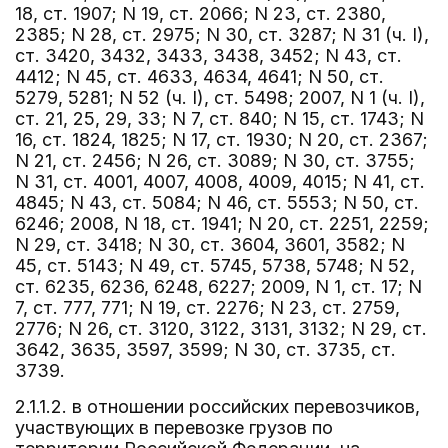
18, ст. 1907; N 19, ст. 2066; N 23, ст. 2380,
2385; N 28, ст. 2975; N 30, ст. 3287; N 31 (ч. I),
ст. 3420, 3432, 3433, 3438, 3452; N 43, ст.
4412; N 45, ст. 4633, 4634, 4641; N 50, ст.
5279, 5281; N 52 (ч. I), ст. 5498; 2007, N 1 (ч. I),
ст. 21, 25, 29, 33; N 7, ст. 840; N 15, ст. 1743; N
16, ст. 1824, 1825; N 17, ст. 1930; N 20, ст. 2367;
N 21, ст. 2456; N 26, ст. 3089; N 30, ст. 3755;
N 31, ст. 4001, 4007, 4008, 4009, 4015; N 41, ст.
4845; N 43, ст. 5084; N 46, ст. 5553; N 50, ст.
6246; 2008, N 18, ст. 1941; N 20, ст. 2251, 2259;
N 29, ст. 3418; N 30, ст. 3604, 3601, 3582; N
45, ст. 5143; N 49, ст. 5745, 5738, 5748; N 52,
ст. 6235, 6236, 6248, 6227; 2009, N 1, ст. 17; N
7, ст. 777, 771; N 19, ст. 2276; N 23, ст. 2759,
2776; N 26, ст. 3120, 3122, 3131, 3132; N 29, ст.
3642, 3635, 3597, 3599; N 30, ст. 3735, ст.
3739.
2.1.1.2. в отношении российских перевозчиков,
участвующих в перевозке грузов по