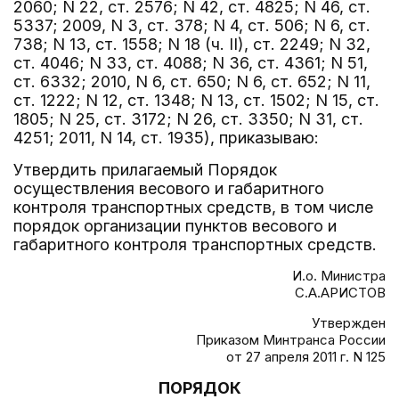
2060; N 22, ст. 2576; N 42, ст. 4825; N 46, ст.
5337; 2009, N 3, ст. 378; N 4, ст. 506; N 6, ст.
738; N 13, ст. 1558; N 18 (ч. II), ст. 2249; N 32,
ст. 4046; N 33, ст. 4088; N 36, ст. 4361; N 51,
ст. 6332; 2010, N 6, ст. 650; N 6, ст. 652; N 11,
ст. 1222; N 12, ст. 1348; N 13, ст. 1502; N 15, ст.
1805; N 25, ст. 3172; N 26, ст. 3350; N 31, ст.
4251; 2011, N 14, ст. 1935), приказываю:
Утвердить прилагаемый Порядок
осуществления весового и габаритного
контроля транспортных средств, в том числе
порядок организации пунктов весового и
габаритного контроля транспортных средств.
И.о. Министра
С.А.АРИСТОВ
Утвержден
Приказом Минтранса России
от 27 апреля 2011 г. N 125
ПОРЯДОК