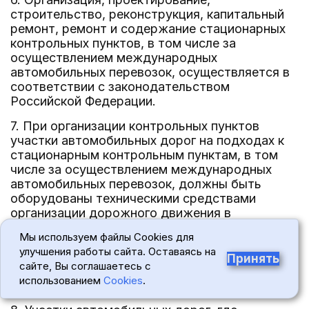
строительство, реконструкция, капитальный
ремонт, ремонт и содержание стационарных
контрольных пунктов, в том числе за
осуществлением международных
автомобильных перевозок, осуществляется в
соответствии с законодательством
Российской Федерации.
7. При организации контрольных пунктов
участки автомобильных дорог на подходах к
стационарным контрольным пунктам, в том
числе за осуществлением международных
автомобильных перевозок, должны быть
оборудованы техническими средствами
организации дорожного движения в
соответствии с проектом организации
Мы используем файлы Cookies для
движения на данном участке автомобильной
улучшения работы сайта. Оставаясь на
дороги для обеспечения заблаговременного
Принять
сайте, Вы соглашаетесь с
перестроения транспортных средств и заезда
использованием
Cookies
.
на контрольный пункт.