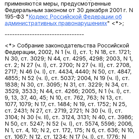
применяются меры, предусмотренные
Федеральным законом от 30 декабря 2001 г. N
195-ФЗ "
Кодекс Российской Федерации об
административных правонарушениях
" <*>;
--------------------------------
<*> Собрание законодательства Российской
Федерации, 2002, N 1 (ч. I), ст. 1; N 18, ст. 1721;
N 30, ст. 3029; N 44, ст. 4295, 4298; 2003, N 1,
ст. 2; N 27 (ч. I), ст. 2700; N 27 (ч. II), ст. 2708,
2717; N 46 (ч. I), ст. 4434, 4440; N 50, ст. 4847,
4855; N 52 (ч. I), ст. 5037; 2004, N 19 (ч. I), ст.
1838; N 30, ст. 3095; N 31, ст. 3229; N 34, ст.
3529, 3533; N 44, ст. 4266; 2005, N 1 (ч. I), ст.
9, 13, 37, 40, 45; N 10, ст. 762, 763; N 13, ст.
1077, 1079; N 17, ст. 1484; N 19, ст. 1752; N 25,
ст. 2431; N 27, ст. 2719, 2721; N 30 (ч. I), ст.
3104; N 30 (ч. II), ст. 3124, 3131; N 40, ст. 3986;
N 50, ст. 5247; N 52 (ч. I), ст. 5574, 5596; 2006,
N 1, ст. 4, 10; N 2, ст. 172, 175; N 6, ст. 636; N 10,
ст. 1067; N 12, ст. 1234; N 17 (ч. I), ст. 1776; N