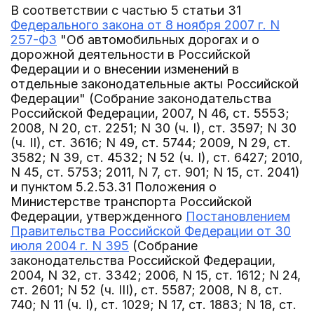
В соответствии с частью 5 статьи 31
Федерального закона от 8 ноября 2007 г. N
257-ФЗ
"Об автомобильных дорогах и о
дорожной деятельности в Российской
Федерации и о внесении изменений в
отдельные законодательные акты Российской
Федерации" (Собрание законодательства
Российской Федерации, 2007, N 46, ст. 5553;
2008, N 20, ст. 2251; N 30 (ч. I), ст. 3597; N 30
(ч. II), ст. 3616; N 49, ст. 5744; 2009, N 29, ст.
3582; N 39, ст. 4532; N 52 (ч. I), ст. 6427; 2010,
N 45, ст. 5753; 2011, N 7, ст. 901; N 15, ст. 2041)
и пунктом 5.2.53.31 Положения о
Министерстве транспорта Российской
Федерации, утвержденного
Постановлением
Правительства Российской Федерации от 30
июля 2004 г. N 395
(Собрание
законодательства Российской Федерации,
2004, N 32, ст. 3342; 2006, N 15, ст. 1612; N 24,
ст. 2601; N 52 (ч. III), ст. 5587; 2008, N 8, ст.
740; N 11 (ч. I), ст. 1029; N 17, ст. 1883; N 18, ст.