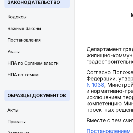
ЗАКОНОДАТЕЛЬСТВО
Кодексы
Важные Законы
Постановления
Департамент гра
Указы
жилищно-коммуна
градостроительн
НПА по Органам власти
Согласно Положе
НПА по темам
Федерации, утв
N 1038
, Минстрой
и нормативно-пра
ОБРАЗЦЫ ДОКУМЕНТОВ
исключением терр
компетенцию Мин
проектных решен
Акты
Вместе с тем сч
Приказы
Постановлением П