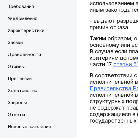
использованием з
Требования
иным законодате
Уведомления
- выдают разреше
причин отказа.
Характеристики
Таким образом, о
Заявки
основному или в
В случае если п
Доверенности
критериям вспомо
части 17
статьи 5
Отзывы
В соответствии с
Претензии
исполнительной в
Правительства Ро
Ходатайства
исполнительной 
структурных под
Запросы
не содержат прав
содержащиеся в 
Ответы
государственных 
Исковые заявления