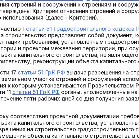
ния строений и сооружений к строениям и соору
утверждены Критерии отнесения строений и соору
 использования (далее - Критерии).
 частью 1
статьи 51 Градостроительного кодекса 
на строительство представляет собой документ,
ентации требованиям, установленным градострои
тории и проектом межевания территории, при ос
ъекта капитального строительства, не являющего
оительству, реконструкции объекта капитального 
асти 17
статьи 51 ГрК РФ
выдача разрешения на стр
 земельном участке строений и сооружений вспом
ния к которым устанавливаются Правительством Р
ти 11
статьи 51 ГрК РФ
органы, уполномоченные на
 течение пяти рабочих дней со дня получения зая
рку соответствия проектной документации требов
ъекта капитального строительства, установленны
зрешения на строительство градостроительного п
змещения объекта капитального строительства в 