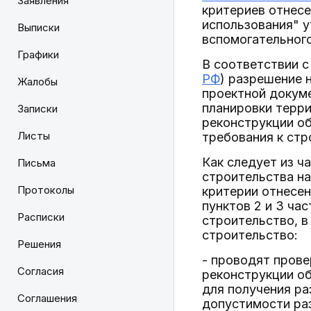
Заявления
критериев отнесе
использования" 
Выписки
вспомогательного
Графики
В соответствии с
РФ
) разрешение 
Жалобы
проектной докум
планировки терри
Записки
реконструкции об
Листы
требования к стр
Как следует из ч
Письма
строительства на
Протоколы
критерии отнесе
пунктов 2 и 3 час
Расписки
строительство, в
строительство:
Решения
- проводят прове
Согласия
реконструкции об
для получения ра
Соглашения
допустимости ра