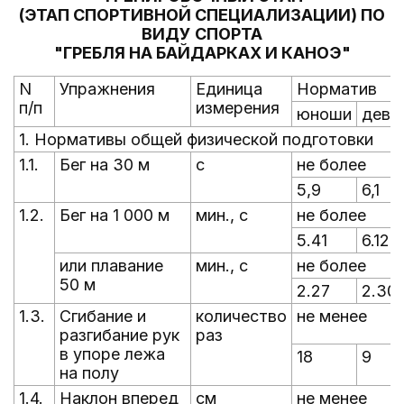
(ЭТАП СПОРТИВНОЙ СПЕЦИАЛИЗАЦИИ) ПО
ВИДУ СПОРТА
"ГРЕБЛЯ НА БАЙДАРКАХ И КАНОЭ"
N
Упражнения
Единица
Норматив
п/п
измерения
юноши
деву
1. Нормативы общей физической подготовки
1.1.
Бег на 30 м
с
не более
5,9
6,1
1.2.
Бег на 1 000 м
мин., с
не более
5.41
6.12
или плавание
мин., с
не более
50 м
2.27
2.30
1.3.
Сгибание и
количество
не менее
разгибание рук
раз
в упоре лежа
18
9
на полу
1.4.
Наклон вперед
см
не менее