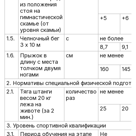
из положения
стоя на
гимнастической
+5
+6
скамье (от
уровня скамьи)
1.5.
Челночный бег
с
не более
3 x 10 м
8,7
9,1
1.6.
Прыжок в
см
не менее
длину с места
толчком двумя
160
145
ногами
2. Нормативы специальной физической подгото
2.1.
Тяга штанги
количество
не менее
весом 20 кг
раз
лежа на
25
20
животе (за 2
мин.)
3. Уровень спортивной квалификации
3.1.
Период обучения на этапе
Не