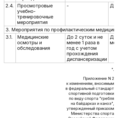
2.4.
Просмотровые
-
До 
учебно-
тренировочные
мероприятия
3. Мероприятия по профилактическим медицин
3.1.
Медицинские
До 2 суток и не
До 
осмотры и
менее 1 раза в
мед
обследования
год с учетом
прохождения
диспансеризации
".
Приложение N 2
к изменениям, вносимым
в федеральный стандарт
спортивной подготовки
по виду спорта "гребля
на байдарках и каноэ",
утвержденный приказом
Министерства спорта