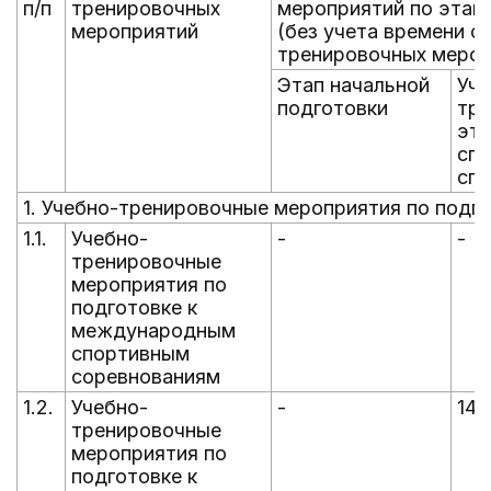
п/п
тренировочных
мероприятий по этапа
мероприятий
(без учета времени с
тренировочных мероп
Этап начальной
Уче
подготовки
тр
эта
спо
спе
1. Учебно-тренировочные мероприятия по подг
1.1.
Учебно-
-
-
тренировочные
мероприятия по
подготовке к
международным
спортивным
соревнованиям
1.2.
Учебно-
-
14
тренировочные
мероприятия по
подготовке к