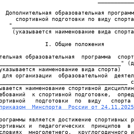
                              ___________
  Дополнительная образовательная программ
     спортивной подготовки по виду спорта

   "_____________________________________
    (указывается наименование вида спорта
              I. Общие положения

тельная образовательная  программа  спорт
_____________________________________" (д
указывается наименование вида спорта)

 для организации  образовательной  деятел
_______________________________________ с
ывается наименование спортивной дисциплин
ебований  к спортивной подготовке,  опред
ортивной   подготовки  по  виду   спорта 
приказом  Минспорта  России от 24.11.2025