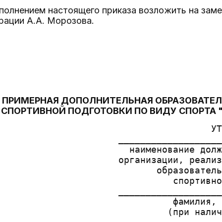
сполнением настоящего приказа возложить на зам
рации А.А. Морозова.
ПРИМЕРНАЯ ДОПОЛНИТЕЛЬНАЯ ОБРАЗОВАТЕЛ
СПОРТИВНОЙ ПОДГОТОВКИ ПО ВИДУ СПОРТА 
                                       УТ
                      ___________________
                        наименование долж
                      организации, реализ
                             образователь
                                спортивно
                      ___________________
                                фамилия, 
                               (при налич