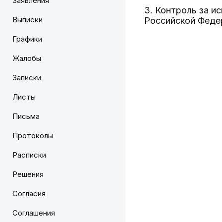
Заявления
3. Контроль за и
Выписки
Российской Феде
Графики
Жалобы
Записки
Листы
Письма
              
Протоколы
              
              
Расписки
              
              
Решения
              
              
Согласия
              
              
Соглашения