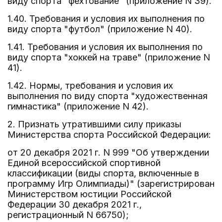
виду спорта "фехтование" (приложение N 39).
1.40. Требования и условия их выполнения по
виду спорта "футбол" (приложение N 40).
1.41. Требования и условия их выполнения по
виду спорта "хоккей на траве" (приложение N
41).
1.42. Нормы, требования и условия их
выполнения по виду спорта "художественная
гимнастика" (приложение N 42).
2. Признать утратившими силу приказы
Министерства спорта Российской Федерации:
от 20 декабря 2021 г. N 999 "Об утверждении
Единой всероссийской спортивной
классификации (виды спорта, включенные в
программу Игр Олимпиады)" (зарегистрирован
Министерством юстиции Российской
Федерации 30 декабря 2021 г.,
регистрационный N 66750);