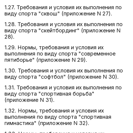
1.27. Требования и условия их выполнения по
виду спорта "сквош" (приложение N 27).
1.28. Требования и условия их выполнения по
виду спорта "скейтбординг" (приложение N
28).
1.29. Нормы, требования и условия их
выполнения по виду спорта "современное
пятиборье" (приложение N 29).
1.30. Требования и условия их выполнения по
виду спорта "софтбол" (приложение N 30).
1.31. Требования и условия их выполнения по
виду спорта "спортивная борьба"
(приложение N 31).
1.32. Нормы, требования и условия их
выполнения по виду спорта "спортивная
гимнастика" (приложение N 32).