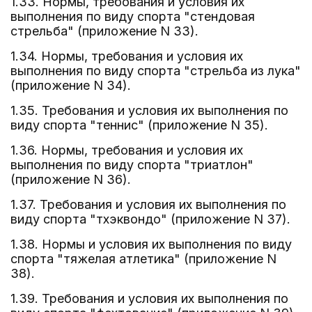
1.33. Нормы, требования и условия их
выполнения по виду спорта "стендовая
стрельба" (приложение N 33).
1.34. Нормы, требования и условия их
выполнения по виду спорта "стрельба из лука"
(приложение N 34).
1.35. Требования и условия их выполнения по
виду спорта "теннис" (приложение N 35).
1.36. Нормы, требования и условия их
выполнения по виду спорта "триатлон"
(приложение N 36).
1.37. Требования и условия их выполнения по
виду спорта "тхэквондо" (приложение N 37).
1.38. Нормы и условия их выполнения по виду
спорта "тяжелая атлетика" (приложение N
38).
1.39. Требования и условия их выполнения по