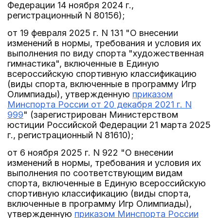
Федерации 14 ноября 2024 г.,
регистрационный N 80156);
от 19 февраля 2025 г. N 131 "О внесении
изменений в нормы, требования и условия их
выполнения по виду спорта "художественная
гимнастика", включенные в Единую
всероссийскую спортивную классификацию
(виды спорта, включенные в программу Игр
Олимпиады), утвержденную
приказом
Минспорта России от 20 декабря 2021 г. N
999
" (зарегистрирован Министерством
юстиции Российской Федерации 21 марта 2025
г., регистрационный N 81610);
от 6 ноября 2025 г. N 922 "О внесении
изменений в нормы, требования и условия их
выполнения по соответствующим видам
спорта, включенные в Единую всероссийскую
спортивную классификацию (виды спорта,
включенные в программу Игр Олимпиады),
утвержденную
приказом Минспорта России