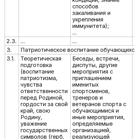
способов
закаливания и
укрепления
иммунитета);
...
2.3.
...
...
...
3.
Патриотическое воспитание обучающихся
3.1.
Теоретическая
Беседы, встречи,
В
подготовка
диспуты, другие
г
(воспитание
мероприятия с
патриотизма,
приглашением
чувства
именитых
ответственности
спортсменов,
перед Родиной,
тренеров и
гордости за свой
ветеранов спорта с
край, свою
обучающимися и
Родину,
иные мероприятия,
уважение
определяемые
государственных
организацией,
символов (герб,
реализующей