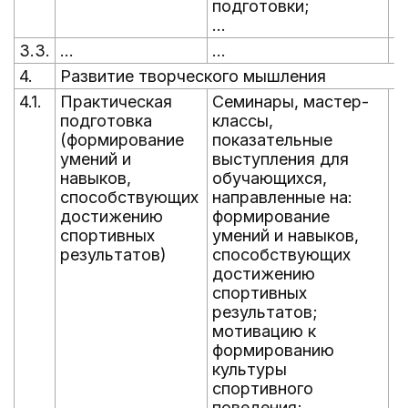
подготовки;
...
3.3.
...
...
...
4.
Развитие творческого мышления
4.1.
Практическая
Семинары, мастер-
В
подготовка
классы,
г
(формирование
показательные
умений и
выступления для
навыков,
обучающихся,
способствующих
направленные на:
достижению
формирование
спортивных
умений и навыков,
результатов)
способствующих
достижению
спортивных
результатов;
мотивацию к
формированию
культуры
спортивного
поведения;