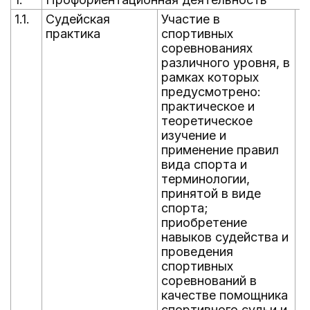
1.1.
Судейская
Участие в
В
практика
спортивных
г
соревнованиях
различного уровня, в
рамках которых
предусмотрено:
практическое и
теоретическое
изучение и
применение правил
вида спорта и
терминологии,
принятой в виде
спорта;
приобретение
навыков судейства и
проведения
спортивных
соревнований в
качестве помощника
спортивного судьи и