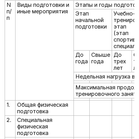
N
Виды подготовки и
Этапы и годы подгото
п/
иные мероприятия
Этап
Учебно-
п
начальной
трениро
подготовки
этап
(этап
спортив
специали
До
Свыше
До
С
года
года
трех
т
лет
л
Недельная нагрузка в 
Максимальная продолж
тренировочного заняти
1.
Общая физическая
подготовка
2.
Специальная
физическая
подготовка