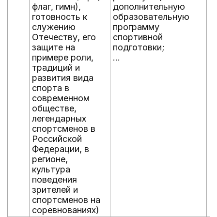
флаг, гимн),
дополнительную
готовность к
образовательную
служению
программу
Отечеству, его
спортивной
защите на
подготовки;
примере роли,
...
традиций и
развития вида
спорта в
современном
обществе,
легендарных
спортсменов в
Российской
Федерации, в
регионе,
культура
поведения
зрителей и
спортсменов на
соревнованиях)