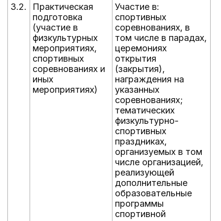
3.2.
Практическая
Участие в:
В
подготовка
спортивных
г
(участие в
соревнованиях, в
физкультурных
том числе в парадах,
мероприятиях,
церемониях
спортивных
открытия
соревнованиях и
(закрытия),
иных
награждения на
мероприятиях)
указанных
соревнованиях;
тематических
физкультурно-
спортивных
праздниках,
организуемых в том
числе организацией,
реализующей
дополнительные
образовательные
программы
спортивной