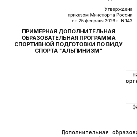
Утверждена
приказом Минспорта России
от 25 февраля 2026 г. N 143
ПРИМЕРНАЯ ДОПОЛНИТЕЛЬНАЯ
ОБРАЗОВАТЕЛЬНАЯ ПРОГРАММА
СПОРТИВНОЙ ПОДГОТОВКИ ПО ВИДУ
СПОРТА "АЛЬПИНИЗМ"
                                        
                                    ___
                                      н
                                    орг
                                       
                                       
                                    ___
                                      ф
                                        
                                       
                 Дополнительная образова