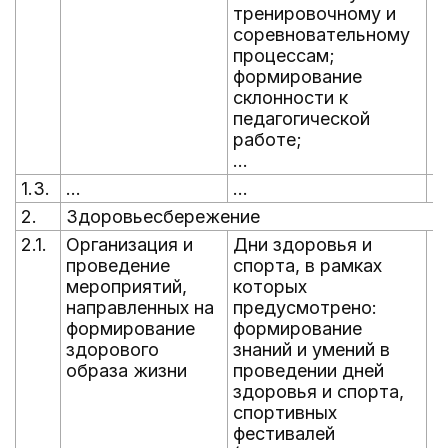
тренировочному и
соревновательному
процессам;
формирование
склонности к
педагогической
работе;
...
1.3.
...
...
...
2.
Здоровьесбережение
2.1.
Организация и
Дни здоровья и
В
проведение
спорта, в рамках
г
мероприятий,
которых
направленных на
предусмотрено:
формирование
формирование
здорового
знаний и умений в
образа жизни
проведении дней
здоровья и спорта,
спортивных
фестивалей