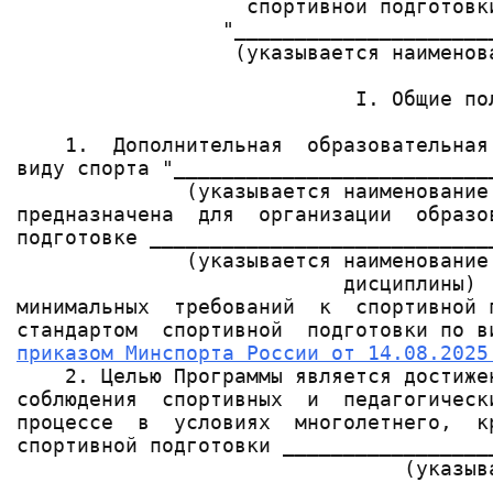
                   спортивной подготовки
                 "______________________
                  (указывается наименова
                            I. Общие пол
    1.  Дополнительная  образовательная
виду спорта "__________________________
              (указывается наименование 
предназначена  для  организации  образо
подготовке ____________________________
              (указывается наименование 
                           дисциплины)

минимальных  требований  к  спортивной 
приказом Минспорта России от 14.08.2025