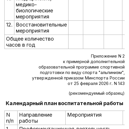
медико-
биологические
мероприятия
12.
Восстановительные
мероприятия
Общее количество
часов в год
Приложение N 2
к примерной дополнительной
образовательной программе спортивной
подготовки по виду спорта "альпинизм",
утвержденной приказом Минспорта России
от 25 февраля 2026 г. N 143
(рекомендуемый образец)
Календарный план воспитательной работы
N
Направление
Мероприятия
С
п/п
работы
п
1.
Профориентационная деятельность