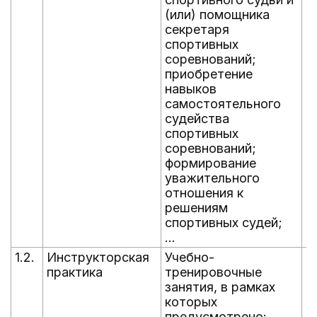
(или) помощника
секретаря
спортивных
соревнований;
приобретение
навыков
самостоятельного
судейства
спортивных
соревнований;
формирование
уважительного
отношения к
решениям
спортивных судей;
...
1.2.
Инструкторская
Учебно-
В
практика
тренировочные
г
занятия, в рамках
которых
предусмотрено: