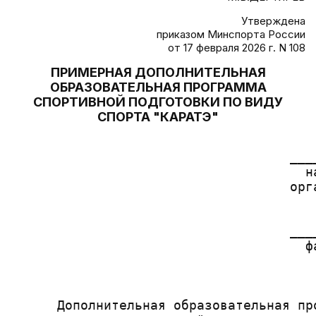
Утверждена
приказом Минспорта России
от 17 февраля 2026 г. N 108
ПРИМЕРНАЯ ДОПОЛНИТЕЛЬНАЯ
ОБРАЗОВАТЕЛЬНАЯ ПРОГРАММА
СПОРТИВНОЙ ПОДГОТОВКИ ПО ВИДУ
СПОРТА "КАРАТЭ"
                                        
                                    ___
                                      н
                                    орг
                                       
                                       
                                    ___
                                      ф
                                        
                                       
      Дополнительная образовательная пр