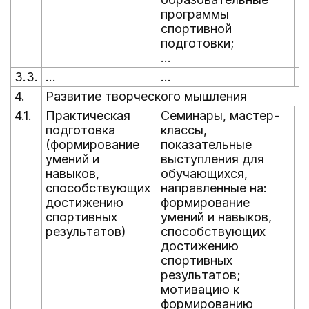
программы
спортивной
подготовки;
...
3.3.
...
...
...
4.
Развитие творческого мышления
4.1.
Практическая
Семинары, мастер-
В
подготовка
классы,
г
(формирование
показательные
умений и
выступления для
навыков,
обучающихся,
способствующих
направленные на:
достижению
формирование
спортивных
умений и навыков,
результатов)
способствующих
достижению
спортивных
результатов;
мотивацию к
формированию