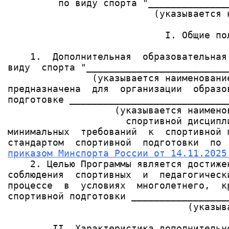
         по виду спорта "______________
                          (указывается 
                            I. Общие пол
    1.  Дополнительная  образовательная
виду  спорта "_________________________
               (указывается наименование
предназначена  для  организации  образо
подготовке ____________________________
                   (указывается наименов
                     спортивной дисципли
минимальных  требований  к  спортивной 
приказом Минспорта России от 14.11.2025