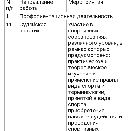
N
Направление
Мероприятия
С
п/п
работы
п
1.
Профориентационная деятельность
1.1.
Судейская
Участие в
В
практика
спортивных
г
соревнованиях
различного уровня, в
рамках которых
предусмотрено:
практическое и
теоретическое
изучение и
применение правил
вида спорта и
терминологии,
принятой в виде
спорта;
приобретение
навыков судейства и
проведения
спортивных