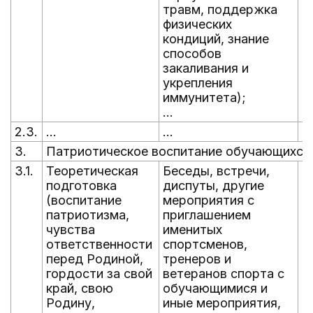
травм, поддержка
физических
кондиций, знание
способов
закаливания и
укрепления
иммунитета);
...
2.3.
...
...
...
3.
Патриотическое воспитание обучающихся
3.1.
Теоретическая
Беседы, встречи,
В
подготовка
диспуты, другие
г
(воспитание
мероприятия с
патриотизма,
приглашением
чувства
именитых
ответственности
спортсменов,
перед Родиной,
тренеров и
гордости за свой
ветеранов спорта с
край, свою
обучающимися и
Родину,
иные мероприятия,