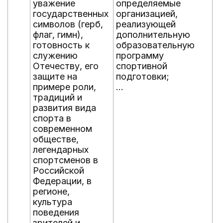
уважение
определяемые
государственных
организацией,
символов (герб,
реализующей
флаг, гимн),
дополнительную
готовность к
образовательную
служению
программу
Отечеству, его
спортивной
защите на
подготовки;
примере роли,
...
традиций и
развития вида
спорта в
современном
обществе,
легендарных
спортсменов в
Российской
Федерации, в
регионе,
культура
поведения
зрителей и