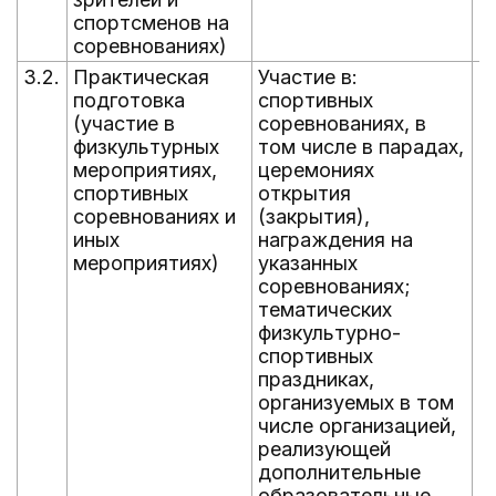
спортсменов на
соревнованиях)
3.2.
Практическая
Участие в:
В
подготовка
спортивных
г
(участие в
соревнованиях, в
физкультурных
том числе в парадах,
мероприятиях,
церемониях
спортивных
открытия
соревнованиях и
(закрытия),
иных
награждения на
мероприятиях)
указанных
соревнованиях;
тематических
физкультурно-
спортивных
праздниках,
организуемых в том
числе организацией,
реализующей
дополнительные
образовательные