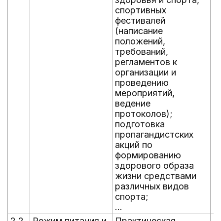
спортивных
фестивалей
(написание
положений,
требований,
регламентов к
организации и
проведению
мероприятий,
ведение
протоколов);
подготовка
пропагандистских
акций по
формированию
здорового образа
жизни средствами
различных видов
спорта;
...
2.2.
Режим питания и
Практическая
В