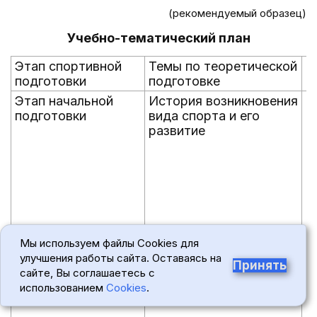
(рекомендуемый образец)
Учебно-тематический план
Этап спортивной
Темы по теоретической
С
подготовки
подготовке
п
Этап начальной
История возникновения
с
подготовки
вида спорта и его
развитие
Физическая культура
о
Мы используем файлы Cookies для
как важное средство
улучшения работы сайта. Оставаясь на
Принять
физического развития и
сайте, Вы соглашаетесь с
укрепления здоровья
использованием
Cookies
.
человека