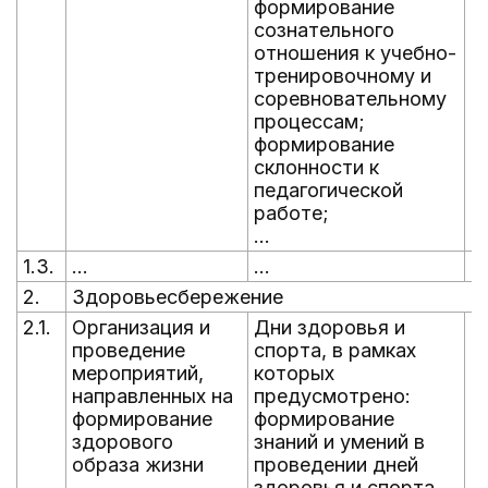
формирование
сознательного
отношения к учебно-
тренировочному и
соревновательному
процессам;
формирование
склонности к
педагогической
работе;
...
1.3.
...
...
...
2.
Здоровьесбережение
2.1.
Организация и
Дни здоровья и
В
проведение
спорта, в рамках
г
мероприятий,
которых
направленных на
предусмотрено:
формирование
формирование
здорового
знаний и умений в
образа жизни
проведении дней
здоровья и спорта,