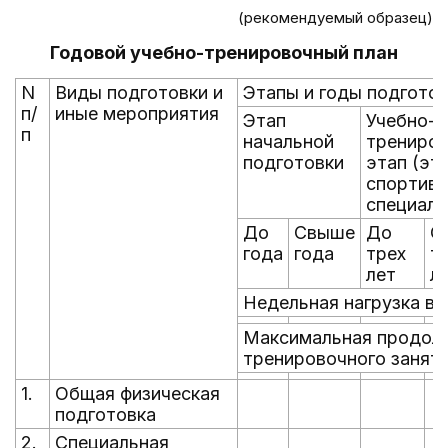
(рекомендуемый образец)
Годовой учебно-тренировочный план
N
Виды подготовки и
Этапы и годы подгото
п/
иные мероприятия
Этап
Учебно-
п
начальной
трениро
подготовки
этап (эт
спортив
специали
До
Свыше
До
С
года
года
трех
т
лет
л
Недельная нагрузка в 
Максимальная продолж
тренировочного заняти
1.
Общая физическая
подготовка
2.
Специальная