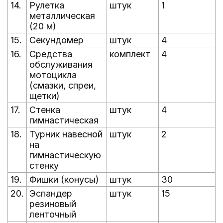
14.
Рулетка
штук
1
металлическая
(20 м)
15.
Секундомер
штук
4
16.
Средства
комплект
4
обслуживания
мотоцикла
(смазки, спреи,
щетки)
17.
Стенка
штук
4
гимнастическая
18.
Турник навесной
штук
2
на
гимнастическую
стенку
19.
Фишки (конусы)
штук
30
20.
Эспандер
штук
15
резиновый
ленточный