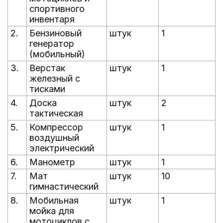
спортивного
инвентаря
2.
Бензиновый
штук
1
генератор
(мобильный)
3.
Верстак
штук
1
железный с
тисками
4.
Доска
штук
2
тактическая
5.
Компрессор
штук
1
воздушный
электрический
6.
Манометр
штук
1
7.
Мат
штук
10
гимнастический
8.
Мобильная
штук
1
мойка для
мотоциклов с