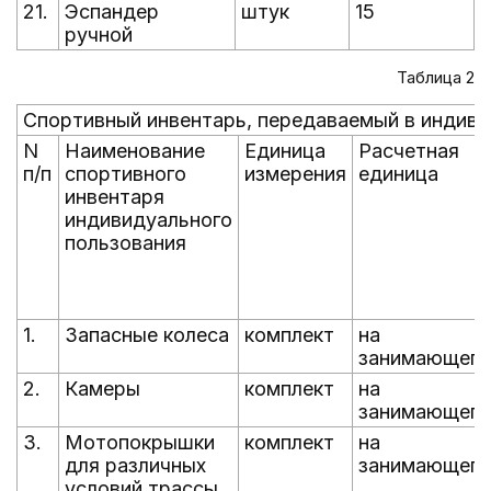
21.
Эспандер
штук
15
ручной
Таблица 2
Спортивный инвентарь, передаваемый в индиви
N
Наименование
Единица
Расчетная
п/п
спортивного
измерения
единица
инвентаря
индивидуального
пользования
1.
Запасные колеса
комплект
на
занимающего
2.
Камеры
комплект
на
занимающего
3.
Мотопокрышки
комплект
на
для различных
занимающего
условий трассы