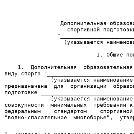
                                       
                                       
                 Дополнительная образова
                   спортивной подготовки
                "_______________________
                  (указывается наименова
                            I. Общие пол
    1.  Дополнительная  образовательная
виду спорта "__________________________
              (указывается наименование 
предназначена  для  организации  образо
подготовке ____________________________
              (указывается наименование
совокупности  минимальных  требований к
федеральным    стандартом    спортивной
"водно-спасательное  многоборье",  утве