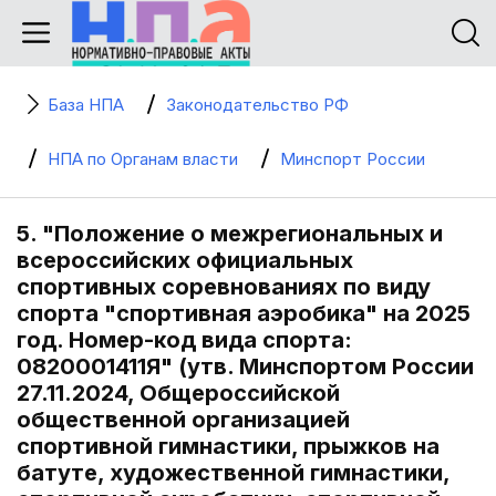
База НПА
Законодательство РФ
НПА по Органам власти
Минспорт России
5. "Положение о межрегиональных и
всероссийских официальных
спортивных соревнованиях по виду
спорта "спортивная аэробика" на 2025
год. Номер-код вида спорта:
0820001411Я" (утв. Минспортом России
27.11.2024, Общероссийской
общественной организацией
спортивной гимнастики, прыжков на
батуте, художественной гимнастики,