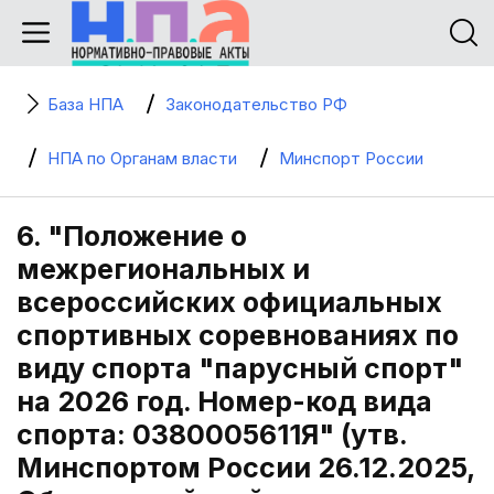
База НПА
Законодательство РФ
НПА по Органам власти
Минспорт России
6. "Положение о
межрегиональных и
всероссийских официальных
спортивных соревнованиях по
виду спорта "парусный спорт"
на 2026 год. Номер-код вида
спорта: 0380005611Я" (утв.
Минспортом России 26.12.2025,