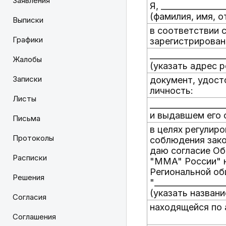
Заявления
Я, ________________
(фамилия, имя, о
Выписки
в соответствии 
Графики
зарегистрированн
__________________
Жалобы
(указать адрес 
Записки
документ, удос
личность:
Листы
__________________
и выдавшем его 
Письма
в целях регулир
Протоколы
соблюдения зако
даю согласие О
Расписки
"MMA" России" на
Региональной об
Решения
"_________________
(указать назван
Согласия
находящейся по 
Соглашения