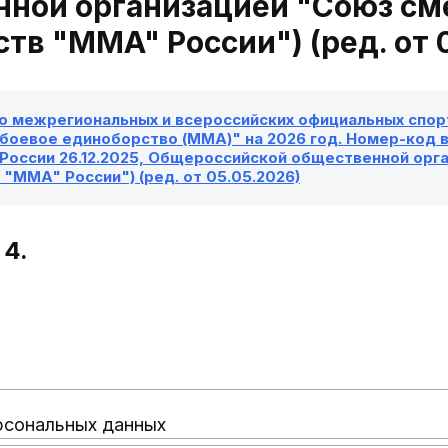
нной организацией "Союз с
тв "MMA" России") (ред. от 
о межрегиональных и всероссийских официальных спорт
оевое единоборство (MMA)" на 2026 год. Номер-код ви
России 26.12.2025, Общероссийской общественной орг
"MMA" России") (ред. от 05.05.2026)
4.
рсональных данных