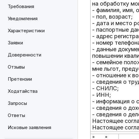
на обработку мо
Требования
- фамилия, имя, 
- пол, возраст;
Уведомления
- дата и место 
- паспортные да
Характеристики
- адрес регистр
- номер телефон
Заявки
- данные докуме
Доверенности
повышении квали
- семейное поло
Отзывы
мне льгот, пред
- отношение к в
Претензии
- сведения о тр
- СНИЛС;
Ходатайства
- ИНН;
- информация о 
Запросы
- сведения о дох
- сведения о де
Ответы
Настоящее согла
Настоящее согла
Исковые заявления
"____"
_______