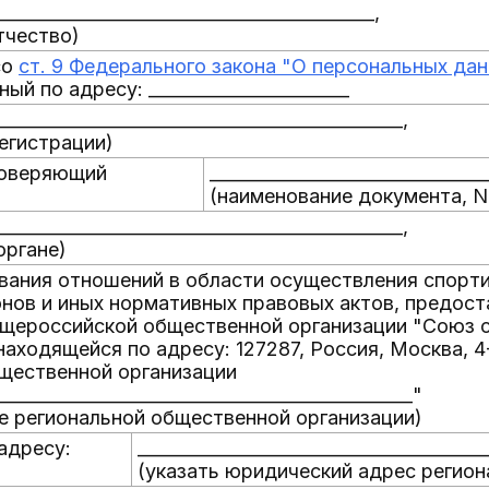
___________________________________________,
тчество)
со
ст. 9 Федерального закона "О персональных да
ый по адресу: _______________________
_______________________________________________,
регистрации)
товеряющий
________________________________
(наименование документа, N
_______________________________________________,
органе)
ования отношений в области осуществления спорт
нов и иных нормативных правовых актов, предост
бщероссийской общественной организации "Союз 
ходящейся по адресу: 127287, Россия, Москва, 4-й
щественной организации
________________________________________________"
ие региональной общественной организации)
адресу:
________________________________________
(указать юридический адрес регион