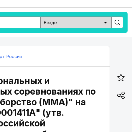
рт России
ональных и
ых соревнованиях по
борство (MMA)" на
001411А" (утв.
оссийской