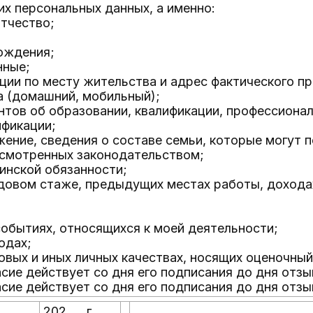
их персональных данных, а именно:
отчество;
рождения;
нные;
ации по месту жительства и адрес фактического п
а (домашний, мобильный);
нтов об образовании, квалификации, профессионал
фикации;
жение, сведения о составе семьи, которые могут 
усмотренных законодательством;
оинской обязанности;
удовом стаже, предыдущих местах работы, дохода
событиях, относящихся к моей деятельности;
одах;
ловых и иных личных качествах, носящих оценочный
сие действует со дня его подписания до дня отзы
сие действует со дня его подписания до дня отзы
__
202___ г.
________________________________