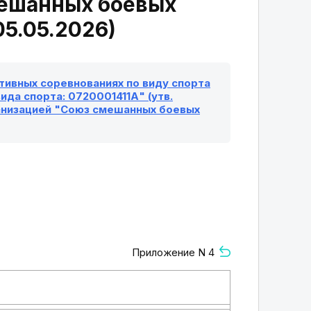
мешанных боевых
05.05.2026)
ивных соревнованиях по виду спорта
да спорта: 0720001411А" (утв.
анизацией "Союз смешанных боевых
Приложение N 4