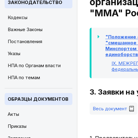
организа
ЗАКОНОДАТЕЛЬСТВО
"MMA" Рос
Кодексы
Важные Законы
"Положение 
Постановления
"смешанное б
Минспортом 
Указы
единоборств 
IX
. МЕЖРЕГ
НПА по Органам власти
федеральны
НПА по темам
3. Заявки на
ОБРАЗЦЫ ДОКУМЕНТОВ
Весь документ
Акты
Приказы