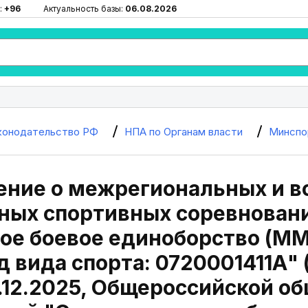
:
+96
Актуальность базы:
06.08.2026
конодательство РФ
НПА по Органам власти
Минспо
ение о межрегиональных и в
ых спортивных соревновани
е боевое единоборство (MMA
 вида спорта: 0720001411А"
.12.2025, Общероссийской о