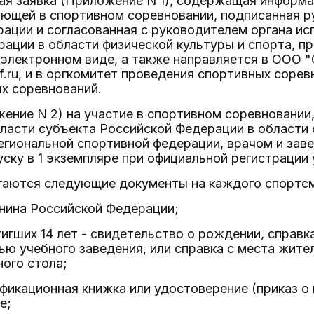
ая заявка (Приложение N 1), содержащая информ
ующей в спортивном соревновании, подписанная р
ации и согласованная с руководителем органа ис
ации в области физической культуры и спорта, пр
et в электронном виде, а также направляется в ОО
f.ru, и в оргкомитет проведения спортивных сорев
х соревнований.
жение N 2) на участие в спортивном соревновании
ласти субъекта Российской Федерации в области 
гиональной спортивной федерации, врачом и заве
ску в 1 экземпляре при официальной регистрации 
агаются следующие документы на каждого спортс
нина Российской Федерации;
стигших 14 лет - свидетельство о рождении, справк
ью учебного заведения, или справка с места жите
ого стола;
ификационная книжка или удостоверение (приказ 
е;