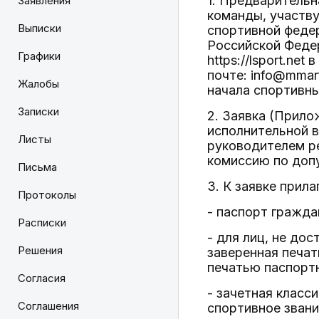
1. Предварительн
Заявления
команды, участв
Выписки
спортивной федер
Российской Федер
Графики
https://lsport.n
почте: info@mmar
Жалобы
начала спортивны
Записки
2. Заявка (Прило
исполнительной в
Листы
руководителем ре
комиссию по допу
Письма
3. К заявке прил
Протоколы
- паспорт гражда
Расписки
- для лиц, не до
Решения
заверенная печат
печатью паспортн
Согласия
- зачетная класс
Соглашения
спортивное звани