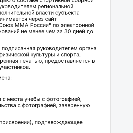
ацию о составе спортивной сборной
уководителем региональной
полнительной власти субъекта
инимается через сайт
О "Союз MMA России" по электронной
нований не менее чем за 30 дней до
, подписанная руководителем органа
физической культуры и спорта,
ренная печатью, предоставляется в
участников.
мена:
а с места учебы с фотографией,
льства с фотографией, заверенную
о присвоении), подтверждающее