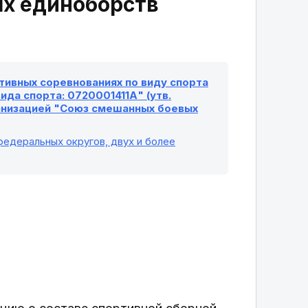
х единоборств
ивных соревнованиях по виду спорта
да спорта: 0720001411А" (утв.
анизацией "Союз смешанных боевых
ральных округов, двух и более