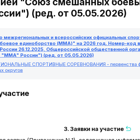
цией "Союз смешанных боевы
сии") (ред. от 05.05.2026)
о межрегиональных и всероссийских официальных спорт
оевое единоборство (MMA)" на 2026 год. Номер-код ви
России 26.12.2025, Общероссийской общественной орг
"MMA" России") (ред. от 05.05.2026)
ИОНАЛЬНЫЕ СПОРТИВНЫЕ СОРЕВНОВАНИЯ - первенства феде
х округов
 участие
3. Заявки на участие