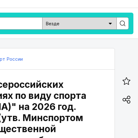
рт России
сероссийских
ях по виду спорта
)" на 2026 год.
 (утв. Минспортом
бщественной