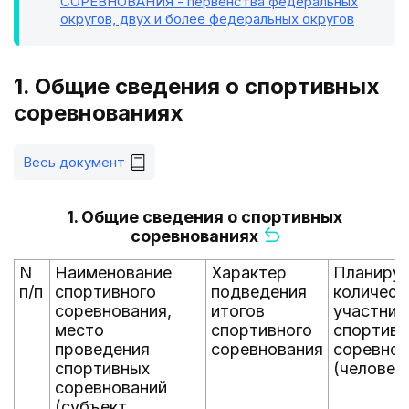
СОРЕВНОВАНИЯ - первенства федеральных
округов, двух и более федеральных округов
1. Общие сведения о спортивных
соревнованиях
Весь документ
1. Общие сведения о спортивных
соревнованиях
N
Наименование
Характер
Планиру
п/п
спортивного
подведения
количест
соревнования,
итогов
участник
место
спортивного
спортивн
проведения
соревнования
соревнов
спортивных
(человек
соревнований
(субъект