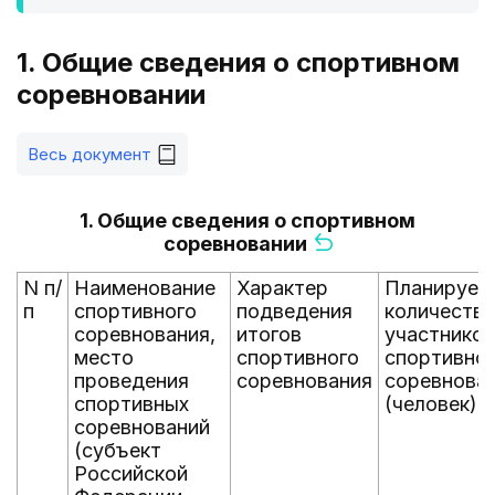
1. Общие сведения о спортивном
соревновании
Весь документ
1. Общие сведения о спортивном
соревновании
N п/
Наименование
Характер
Планируем
п
спортивного
подведения
количеств
соревнования,
итогов
участников
место
спортивного
спортивно
проведения
соревнования
соревнова
спортивных
(человек)
соревнований
(субъект
Российской