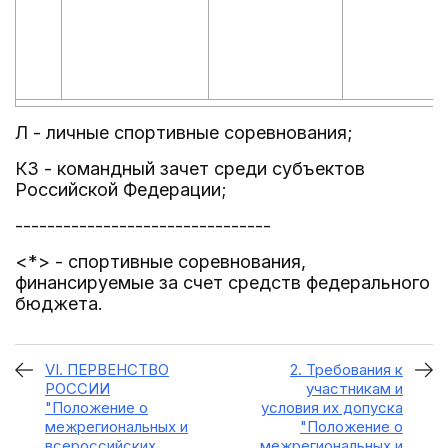
Л - личные спортивные соревнования;
КЗ - командный зачет среди субъектов
Российской Федерации;
--------------------------------
<*> - спортивные соревнования,
финансируемые за счет средств федерального
бюджета.
VI. ПЕРВЕНСТВО
2. Требования к
РОССИИ
участникам и
"Положение о
условия их допуска
межрегиональных и
"Положение о
всероссийских
межрегиональных и