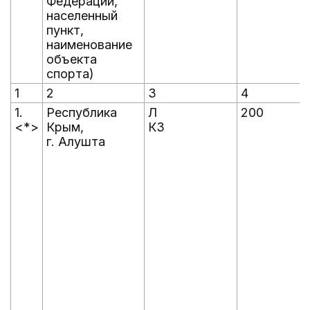
Федерации,
населенный
пункт,
наименование
объекта
спорта)
1
2
3
4
1.
Республика
Л
200
<*>
Крым,
КЗ
г. Алушта