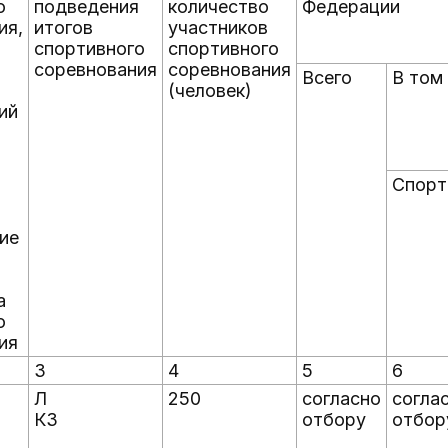
о
подведения
количество
Федерации
ия,
итогов
участников
спортивного
спортивного
соревнования
соревнования
Всего
В том
(человек)
ий
Спорт
ие
а
о
ия
3
4
5
6
Л
250
согласно
согла
КЗ
отбору
отбор