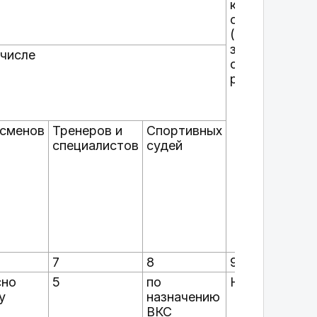
квалификация
спортсменов
(спортивное
звание,
 числе
спортивный
разряд)
сменов
Тренеров и
Спортивных
специалистов
судей
7
8
9
сно
5
по
Не ниже I
у
назначению
ВКС