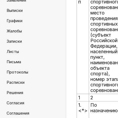
Заявления
п
спортивног
соревнован
Выписки
место
проведения
Графики
спортивных
соревнован
Жалобы
(субъект
Российской
Записки
Федерации,
населенный
Листы
пункт,
Письма
наименован
объекта
Протоколы
спорта),
номер этап
Расписки
спортивног
соревнован
Решения
1
2
Согласия
1.
По
<*>
назначению
Соглашения