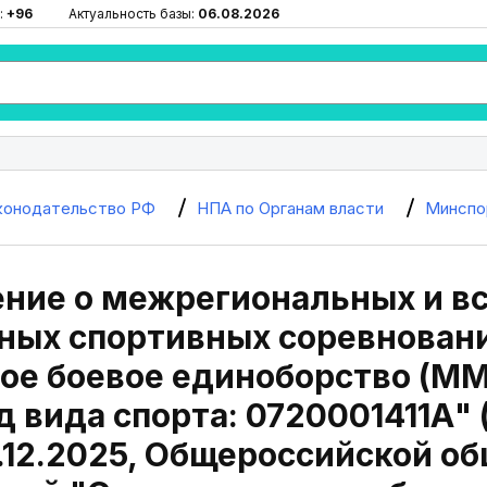
:
+96
Актуальность базы:
06.08.2026
конодательство РФ
НПА по Органам власти
Минспо
ение о межрегиональных и в
ых спортивных соревновани
е боевое единоборство (MMA
 вида спорта: 0720001411А"
.12.2025, Общероссийской о