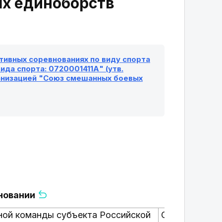
х единоборств
ивных соревнованиях по виду спорта
да спорта: 0720001411А" (утв.
анизацией "Союз смешанных боевых
вновании
ной команды субъекта Российской
Спортивная