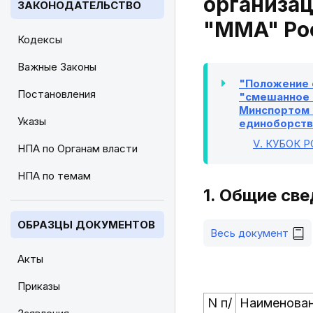
организа
ЗАКОНОДАТЕЛЬСТВО
"MMA" Рос
Кодексы
Важные Законы
"Положение 
Постановления
"смешанное б
Минспортом 
Указы
единоборств 
V
. КУБОК 
НПА по Органам власти
НПА по темам
1. Общие св
ОБРАЗЦЫ ДОКУМЕНТОВ
Весь документ
Акты
Приказы
N п/
Наименова