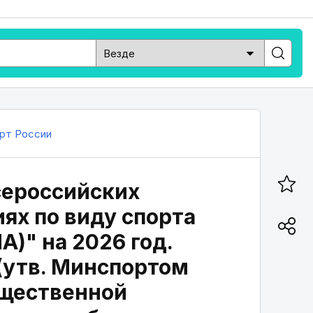
рт России
сероссийских
ях по виду спорта
)" на 2026 год.
 (утв. Минспортом
бщественной