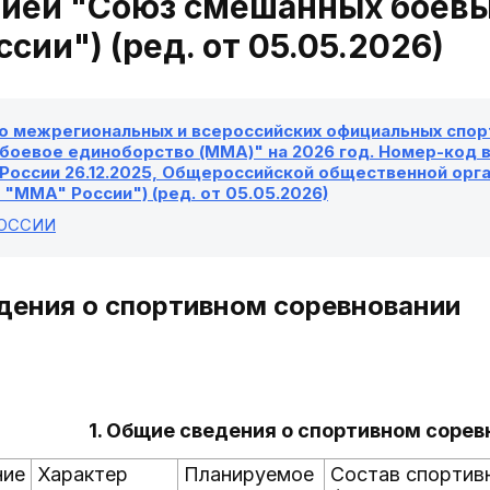
цией "Союз смешанных боевы
сии") (ред. от 05.05.2026)
о межрегиональных и всероссийских официальных спорт
оевое единоборство (MMA)" на 2026 год. Номер-код ви
России 26.12.2025, Общероссийской общественной орг
"MMA" России") (ред. от 05.05.2026)
РОССИИ
едения о спортивном соревновании
1. Общие сведения о спортивном соре
ние
Характер
Планируемое
Состав спортив