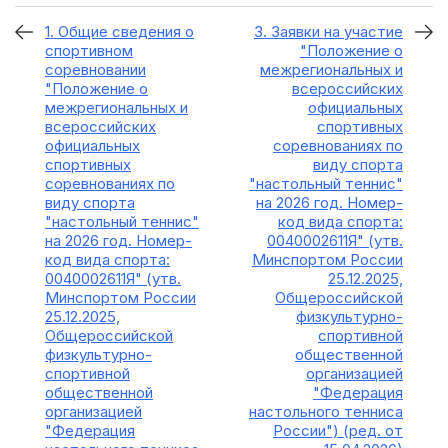
1. Общие сведения о
3. Заявки на участие
спортивном
"Положение о
соревновании
межрегиональных и
"Положение о
всероссийских
межрегиональных и
официальных
всероссийских
спортивных
официальных
соревнованиях по
спортивных
виду спорта
соревнованиях по
"настольный теннис"
виду спорта
на 2026 год. Номер-
"настольный теннис"
код вида спорта:
на 2026 год. Номер-
0040002611Я" (утв.
код вида спорта:
Минспортом России
0040002611Я" (утв.
25.12.2025,
Минспортом России
Общероссийской
25.12.2025,
физкультурно-
Общероссийской
спортивной
физкультурно-
общественной
спортивной
организацией
общественной
"Федерация
организацией
настольного тенниса
"Федерация
России") (ред. от