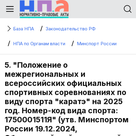
База НПА
Законодательство РФ
НПА по Органам власти
Минспорт России
5. "Положение о
межрегиональных и
всероссийских официальных
спортивных соревнованиях по
виду спорта "каратэ" на 2025
год. Номер-код вида спорта:
1750001511Я" (утв. Минспортом
России 19.12.2024,