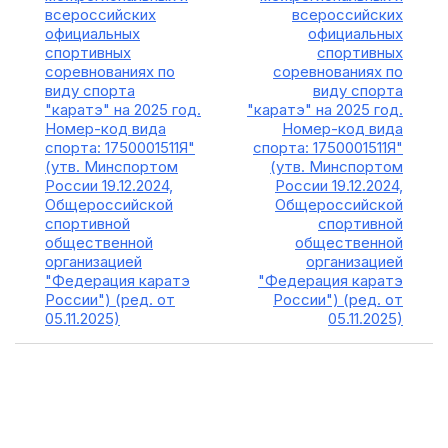
всероссийских
всероссийских
официальных
официальных
спортивных
спортивных
соревнованиях по
соревнованиях по
виду спорта
виду спорта
"каратэ" на 2025 год.
"каратэ" на 2025 год.
Номер-код вида
Номер-код вида
спорта: 1750001511Я"
спорта: 1750001511Я"
(утв. Минспортом
(утв. Минспортом
России 19.12.2024,
России 19.12.2024,
Общероссийской
Общероссийской
спортивной
спортивной
общественной
общественной
организацией
организацией
"Федерация каратэ
"Федерация каратэ
России") (ред. от
России") (ред. от
05.11.2025)
05.11.2025)