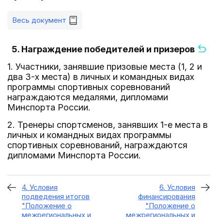
Весь документ
5. Награждение победителей и призеров
1. Участники, занявшие призовые места (1, 2 и
два 3-х места) в личных и командных видах
программы спортивных соревнований
награждаются медалями, дипломами
Минспорта России.
2. Тренеры спортсменов, занявших 1-е места в
личных и командных видах программы
спортивных соревнований, награждаются
дипломами Минспорта России.
4. Условия
6. Условия
подведения итогов
финансирования
"Положение о
"Положение о
межрегиональных и
межрегиональных и