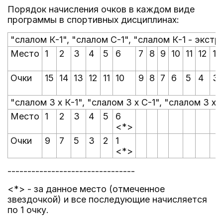
Порядок начисления очков в каждом виде
программы в спортивных дисциплинах:
"слалом К-1", "слалом С-1", "слалом К-1 - экстр
Место
1
2
3
4
5
6
7
8
9
10
11
12
13
Очки
15
14
13
12
11
10
9
8
7
6
5
4
3
"слалом 3 x К-1", "слалом 3 x С-1", "слалом 3 x 
Место
1
2
3
4
5
6
<*>
Очки
9
7
5
3
2
1
<*>
--------------------------------
<*> - за данное место (отмеченное
звездочкой) и все последующие начисляется
по 1 очку.