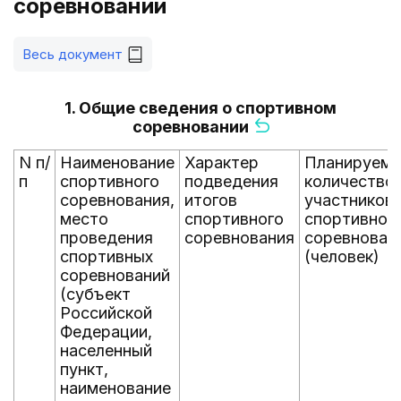
соревновании
Весь документ
1. Общие сведения о спортивном
соревновании
N п/
Наименование
Характер
Планируем
п
спортивного
подведения
количество
соревнования,
итогов
участников
место
спортивного
спортивног
проведения
соревнования
соревнован
спортивных
(человек)
соревнований
(субъект
Российской
Федерации,
населенный
пункт,
наименование