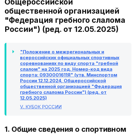
Общероссийской
общественной организацией
"Федерация гребного слалома
России") (ред. от 12.05.2025)
"Положение о межрегиональных и
всероссийских официальных спортивных
соревнованиях по виду спорта "гребной
слалом" на 2025 год. Номер-код вида
спорта: 0930001611Я" (утв. Минспортом
России 12.12.2024, Общероссийской
общественной организацией "Федерация
гребного слалома России") (ред. от
12.05.2025)
V
. КУБОК РОССИИ
1. Общие сведения о спортивном