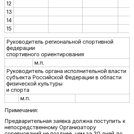
12
13
14
15
Руководитель региональной спортивной
федерации
спортивного ориентирования
м.п.
Руководитель органа исполнительной власти
субъекта Российской Федерации в области
физической культуры
и спорта
м.п.
Примечания:
Предварительная заявка должна поступить к
непосредственному Организатору
соревнований не позднее, чем за 30 дней до