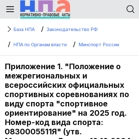
База НПА
Законодательство РФ
НПА по Органам власти
Минспорт России
Приложение 1. "Положение о
межрегиональных и
всероссийских официальных
спортивных соревнованиях по
виду спорта "спортивное
ориентирование" на 2025 год.
Номер-код вида спорта:
0830005511Я" (утв.