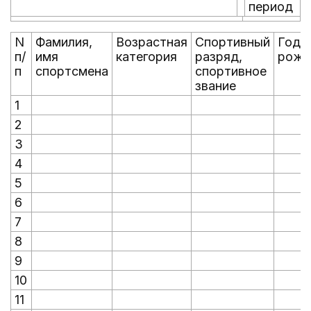
период
N
Фамилия,
Возрастная
Спортивный
Год
п/
имя
категория
разряд,
рожд
п
спортсмена
спортивное
звание
1
2
3
4
5
6
7
8
9
10
11